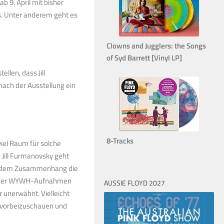
b 9. April mit bisher
s. Unter anderem geht es
Clowns and Jugglers: the Songs
of Syd Barrett [Vinyl LP]
ellen, dass Jill
 nach der Ausstellung ein
8-Tracks
 viel Raum für solche
Jill Furmanovsky geht
n in dem Zusammenhang die
os der WYWH-Aufnahmen
AUSSIE FLOYD 2027
r unerwähnt. Vielleicht
l vorbeizuschauen und