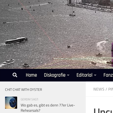
Unter dem Inhalt
Home
Diskografie
Editorial
Fanz
NEWS
/
PI
CHIT CHAT WITH OYSTER
GERDM SAGT:
Wo gab es, gibt es denn 77er Live-
Uncu
Rehearsals?