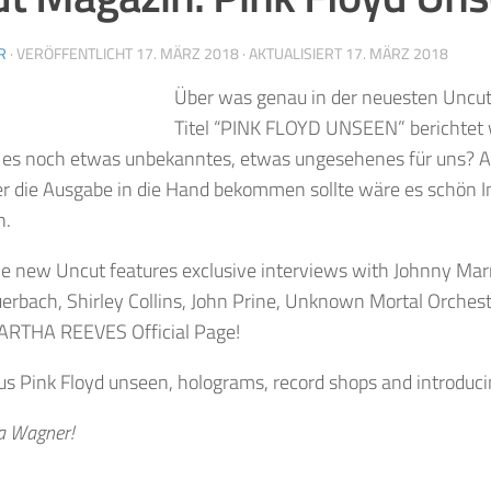
R
· VERÖFFENTLICHT
17. MÄRZ 2018
· AKTUALISIERT
17. MÄRZ 2018
Über was genau in der neuesten Uncu
Titel “PINK FLOYD UNSEEN” berichtet 
t es noch etwas unbekanntes, etwas ungesehenes für uns? A
r die Ausgabe in die Hand bekommen sollte wäre es schön I
n.
e new Uncut features exclusive interviews with Johnny Marr
erbach, Shirley Collins, John Prine, Unknown Mortal Orchestr
RTHA REEVES Official Page!
us Pink Floyd unseen, holograms, record shops and introduc
na Wagner!