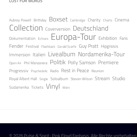
LOST FOR WORDS
Boxset
Cinema
Charity
Aubrey Powell
Birthday
Cambridge
Charts
Collection
Deutschland
Coverversion
Europa-Tour
Exhibition
Fans
Dokumentation
Echoes
Fender
Guy Pratt
Festival
Hipgnosis
Gerald Scarfe
Flashback
Livealbum
Nordamerika-Tour
Italien
Immersion
Politik
Premiere
Polly Samson
Open Air
Phil Manzanera
Rest in Peace
Progressiv
Radio
Reunion
Psychedelic
Stream
Studio
Soloalbum
Royal Albert Hall
Steven Wilson
Single
Vinyl
Tickets
Südamerika
Wien
© 2026 Pulse & Spirit : Pink Floyd Fanbasis. Alle Rechte vorbehalten