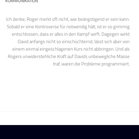
KOMMUNIKATION
Ich denke, Roger merkt oft nicht, wie beängstigend er sein kann.
Sobald er eine Kontroverse für notwendig hält, ist er so grimmig
entschlossen, dass er alles in den Kampf wirft. Dagegen wirkt
David anfangs nicht so einschüchternd, lässt sich aber von
einem einmal eingeschlagenen Kurs nicht abbringen. Und als
Rogers unwiderstehliche Kraft auf Davids unbewegliche Masse
traf, waren die Probleme programmiert.