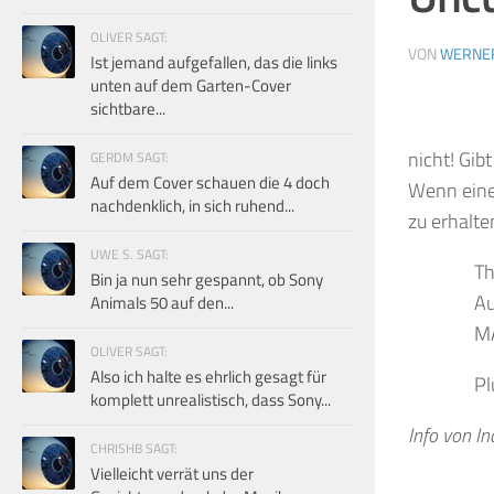
OLIVER SAGT:
VON
WERNE
Ist jemand aufgefallen, das die links
unten auf dem Garten-Cover
sichtbare...
nicht! Gib
GERDM SAGT:
Auf dem Cover schauen die 4 doch
Wenn eine
nachdenklich, in sich ruhend...
zu erhalte
UWE S. SAGT:
Th
Bin ja nun sehr gespannt, ob Sony
Au
Animals 50 auf den...
MA
OLIVER SAGT:
Also ich halte es ehrlich gesagt für
Pl
komplett unrealistisch, dass Sony...
Info von I
CHRISHB SAGT:
Vielleicht verrät uns der