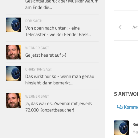
Gesichtsausdruck der Musiker warum
am Ende die...
ROB SAGT:
As
Von oben nach unten: - eine
Telecaster - weißer Fender Bass...
WERNER SAGT:
Ge jetzt hearst auf :-)
CHRISTIAN SAGT:
Das wirkt nur so - wenn man genau
hinsieht, dann bemerkt...
5 ANTWO
WERNER SAGT:
Ja, das war es. Zweimal mit jeweils
Komme
72.000 Konzertbesucher!
Re
Ha