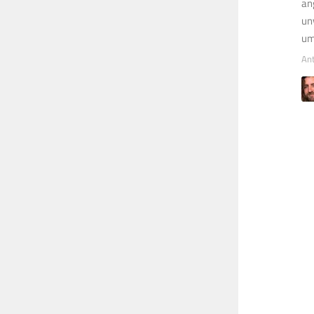
an
un
um
An