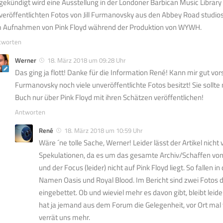
gekündigt wird eine Ausstellung in der Londoner Barbican Music Library a
veröffentlichten Fotos von Jill Furmanovsky aus den Abbey Road studio
 Aufnahmen von Pink Floyd während der Produktion von WYWH.
tworten
Werner
18. März 2018 um 09:28 Uhr
Das ging ja flott! Danke für die Information René! Kann mir gut vorst
Furmanovsky noch viele unveröffentlichte Fotos besitzt! Sie sollte
Buch nur über Pink Floyd mit ihren Schätzen veröffentlichen!
Antworten
René
18. März 2018 um 10:59 Uhr
Wäre ´ne tolle Sache, Werner! Leider lässt der Artikel nicht
Spekulationen, da es um das gesamte Archiv/Schaffen von 
und der Focus (leider) nicht auf Pink Floyd liegt. So falle
Namen Oasis und Royal Blood. Im Bericht sind zwei Fot
eingebettet. Ob und wieviel mehr es davon gibt, bleibt leide
hat ja jemand aus dem Forum die Gelegenheit, vor Ort ma
verrät uns mehr.