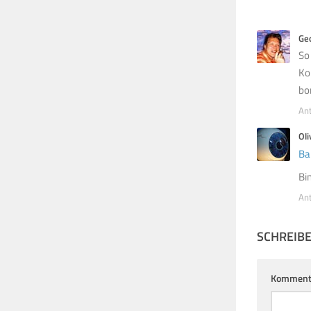
Ge
So
Ko
bo
An
Oli
Ba
Bi
An
SCHREIB
Komment