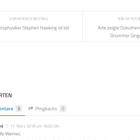
VORHERIGER BEITRAG
NÄCHSTER 
trophysiker Stephen Hawking ist tot
Arte zeigte Dokument
Drummer Ginge
RTEN
ntare
5
Pingbacks
0
né
17. März 2018 um 18:02 Uhr
llo Werner,