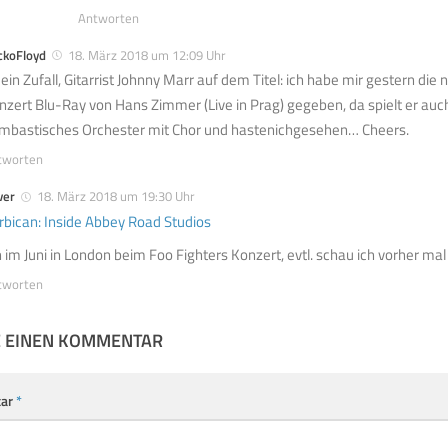
Antworten
ckoFloyd
18. März 2018 um 12:09 Uhr
 ein Zufall, Gitarrist Johnny Marr auf dem Titel: ich habe mir gestern di
nzert Blu-Ray von Hans Zimmer (Live in Prag) gegeben, da spielt er auc
mbastisches Orchester mit Chor und hastenichgesehen… Cheers.
tworten
ver
18. März 2018 um 19:30 Uhr
rbican: Inside Abbey Road Studios
n im Juni in London beim Foo Fighters Konzert, evtl. schau ich vorher mal
tworten
E EINEN KOMMENTAR
ar
*