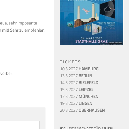
e neue, sehr imposante
h mit! Sehr zu empfehlen,
T I C K E T S:
10.3.2027
HAMBURG
 vorbei.
13.3.2027
BERLIN
14.3.2027
BIELEFELD
15.3.2027
LEIPZIG
17.3.2027
MÜNCHEN
19.3.2027
LINGEN
20.3.2027
OBERHAUSEN
JPC LEIDENSCHAFT FÜR MUSIK