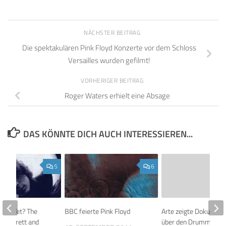
NÄCHSTER BEITRAG
Die spektakulären Pink Floyd Konzerte vor dem Schloss
Versailles wurden gefilmt!
VORHERIGER BEITRAG
Roger Waters erhielt eine Absage
DAS KÖNNTE DICH AUCH INTERESSIEREN...
5
6
t It Yet? The
BBC feierte Pink Floyd
Arte zeigte Dokument
yd Barrett and
über den Drummer Gi