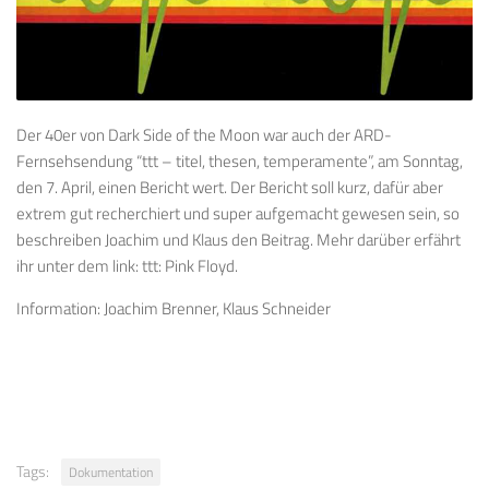
Der 40er von Dark Side of the Moon war auch der ARD-
Fernsehsendung “ttt – titel, thesen, temperamente”, am Sonntag,
den 7. April, einen Bericht wert. Der Bericht soll kurz, dafür aber
extrem gut recherchiert und super aufgemacht gewesen sein, so
beschreiben Joachim und Klaus den Beitrag. Mehr darüber erfährt
ihr unter dem link: ttt: Pink Floyd.
Information: Joachim Brenner, Klaus Schneider
Tags:
Dokumentation