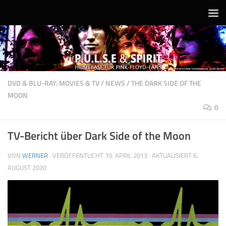
Unter dem Inhalt
DVD & BLU-RAY: MOVIES & TV
/
NEWS
/
THE DARK SIDE OF THE
MOON
0
TV-Bericht über Dark Side of the Moon
VON
WERNER
· VERÖFFENTLICHT
10. APRIL 2013
· AKTUALISIERT
6.
AUGUST 2020