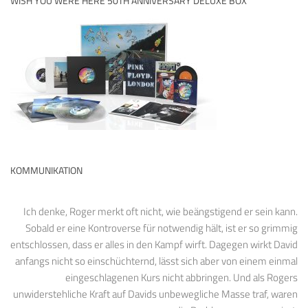
WISH YOU WERE HERE 50TH ANNIVERSARY DELUXE BOX
KOMMUNIKATION
Ich denke, Roger merkt oft nicht, wie beängstigend er sein kann.
Sobald er eine Kontroverse für notwendig hält, ist er so grimmig
entschlossen, dass er alles in den Kampf wirft. Dagegen wirkt David
anfangs nicht so einschüchternd, lässt sich aber von einem einmal
eingeschlagenen Kurs nicht abbringen. Und als Rogers
unwiderstehliche Kraft auf Davids unbewegliche Masse traf, waren