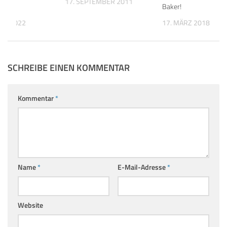
17. SEPTEMBER 2011
Baker!
BER 2022
17. MÄRZ 2018
SCHREIBE EINEN KOMMENTAR
Kommentar
*
Name
*
E-Mail-Adresse
*
Website