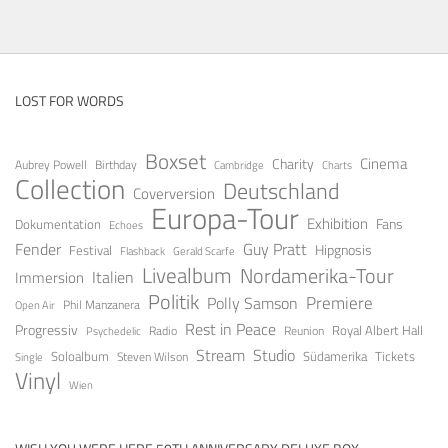
LOST FOR WORDS
Boxset
Cinema
Charity
Aubrey Powell
Birthday
Cambridge
Charts
Collection
Deutschland
Coverversion
Europa-Tour
Exhibition
Fans
Dokumentation
Echoes
Fender
Guy Pratt
Festival
Hipgnosis
Gerald Scarfe
Flashback
Livealbum
Nordamerika-Tour
Italien
Immersion
Politik
Premiere
Polly Samson
Open Air
Phil Manzanera
Rest in Peace
Progressiv
Royal Albert Hall
Radio
Reunion
Psychedelic
Stream
Studio
Soloalbum
Tickets
Südamerika
Steven Wilson
Single
Vinyl
Wien