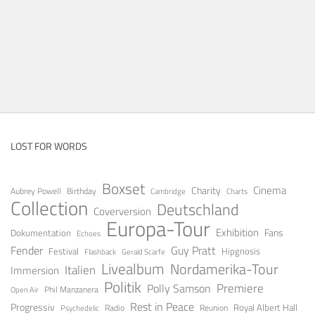
LOST FOR WORDS
Boxset
Cinema
Charity
Aubrey Powell
Birthday
Cambridge
Charts
Collection
Deutschland
Coverversion
Europa-Tour
Exhibition
Fans
Dokumentation
Echoes
Guy Pratt
Fender
Festival
Hipgnosis
Gerald Scarfe
Flashback
Livealbum
Nordamerika-Tour
Italien
Immersion
Politik
Premiere
Polly Samson
Open Air
Phil Manzanera
Rest in Peace
Progressiv
Royal Albert Hall
Radio
Reunion
Psychedelic