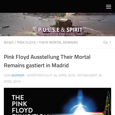
Unter dem Inhalt
NEWS
/
PINK FLOYD
/
THEIR MORTAL REMAINS
1
Pink Floyd Ausstellung Their Mortal
Remains gastiert in Madrid
VON
WERNER
· VERÖFFENTLICHT
26. APRIL 2019
· AKTUALISIERT
26.
APRIL 2019