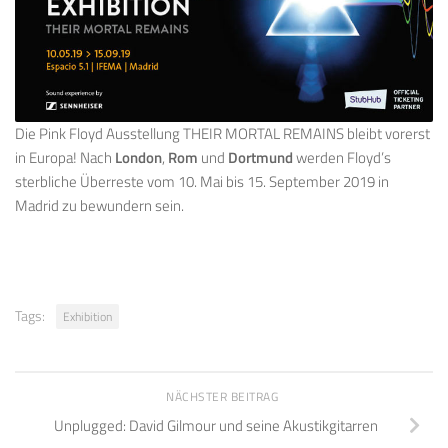
Die Pink Floyd Ausstellung THEIR MORTAL REMAINS bleibt vorerst
in Europa! Nach
London
,
Rom
und
Dortmund
werden Floyd’s
sterbliche Überreste vom 10. Mai bis 15. September 2019 in
Madrid zu bewundern sein.
Tags:
Exhibition
NÄCHSTER BEITRAG
Unplugged: David Gilmour und seine Akustikgitarren