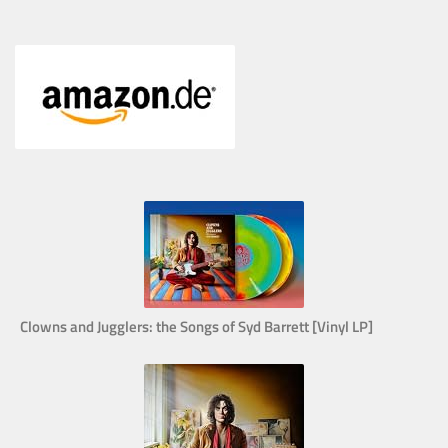
Clowns and Jugglers: the Songs of Syd Barrett [Vinyl LP]