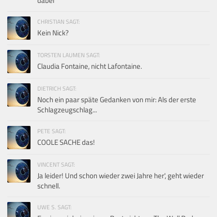
dabei
CHRISTIAN SAGT:
Kein Nick?
TORSTEN LAUMEN SAGT:
Claudia Fontaine, nicht Lafontaine.
DIETRICH SAGT:
Noch ein paar späte Gedanken von mir: Als der erste
Schlagzeugschlag...
PETE SAGT:
COOLE SACHE das!
VINCENT SAGT:
Ja leider! Und schon wieder zwei Jahre her', geht wieder
schnell.
UWE S. SAGT: