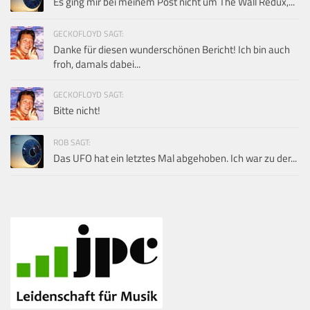
Es ging mir bei meinem Post nicht um The Wall Redux,...
GECKOFLOYD SAGT:
Danke für diesen wunderschönen Bericht! Ich bin auch
froh, damals dabei...
GECKOFLOYD SAGT:
Bitte nicht!
ROB SAGT:
Das UFO hat ein letztes Mal abgehoben. Ich war zu der...