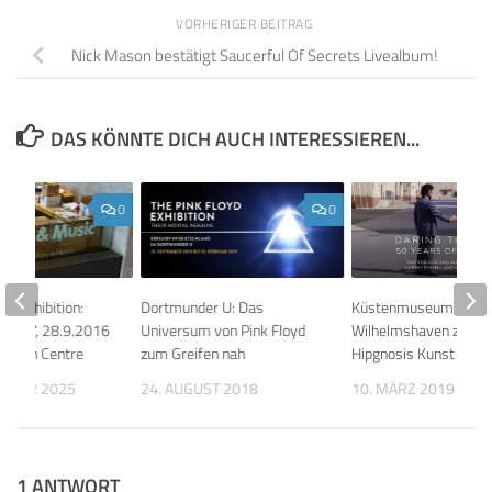
VORHERIGER BEITRAG
Nick Mason bestätigt Saucerful Of Secrets Livealbum!
DAS KÖNNTE DICH AUCH INTERESSIEREN...
0
0
fe Exhibition:
Dortmunder U: Das
Küstenmuseum
Music“, 28.9.2016
Universum von Pink Floyd
Wilhelmshaven zeigt
rbican Centre
zum Greifen nah
Hipgnosis Kunst
EMBER 2025
24. AUGUST 2018
10. MÄRZ 2019
1 ANTWORT