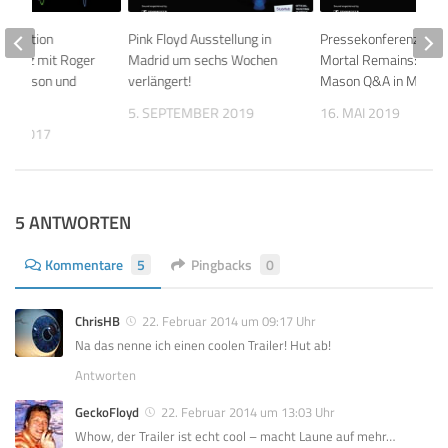
Exhibition
Pink Floyd Ausstellung in
Pressekonferenz Thei
erenz mit Roger
Madrid um sechs Wochen
Mortal Remains: Nick
ck Mason und
verlängert!
Mason Q&A in Madrid
ell
5. SEPTEMBER 2019
16. MAI 2019
UAR 2017
5 ANTWORTEN
Kommentare
5
Pingbacks
0
ChrisHB
22. Februar 2014 um 09:17 Uhr
Na das nenne ich einen coolen Trailer! Hut ab!
Antworten
GeckoFloyd
22. Februar 2014 um 13:03 Uhr
Whow, der Trailer ist echt cool – macht Laune auf mehr…