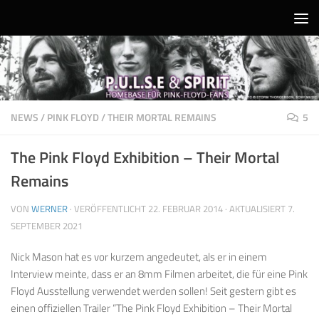
Unter dem Inhalt
NEWS
/
PINK FLOYD
/
THEIR MORTAL REMAINS
5
The Pink Floyd Exhibition – Their Mortal
Remains
VON
WERNER
· VERÖFFENTLICHT
22. FEBRUAR 2014
· AKTUALISIERT
7.
SEPTEMBER 2021
Nick Mason hat es vor kurzem angedeutet, als er in einem
Interview meinte, dass er an 8mm Filmen arbeitet, die für eine Pink
Floyd Ausstellung verwendet werden sollen! Seit gestern gibt es
einen offiziellen Trailer “The Pink Floyd Exhibition – Their Mortal