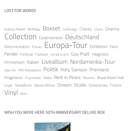
LOST FOR WORDS
Boxset
Cinema
Charity
Aubrey Powell
Birthday
Cambridge
Charts
Collection
Deutschland
Coverversion
Europa-Tour
Exhibition
Fans
Dokumentation
Echoes
Fender
Guy Pratt
Festival
Hipgnosis
Gerald Scarfe
Flashback
Livealbum
Nordamerika-Tour
Italien
Immersion
Politik
Premiere
Polly Samson
Open Air
Phil Manzanera
Rest in Peace
Progressiv
Royal Albert Hall
Radio
Reunion
Psychedelic
Stream
Studio
Soloalbum
Tickets
Südamerika
Steven Wilson
Single
Vinyl
Wien
WISH YOU WERE HERE 50TH ANNIVERSARY DELUXE BOX