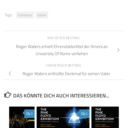
Tags:
Exhibition
Italien
NÄCHSTER BEITRAG
Roger Waters erhielt Ehrendoktortitel der American
University Of Rome verliehen
VORHERIGER BEITRAG
Roger Waters enthüllte Denkmal für seinen Vater
DAS KÖNNTE DICH AUCH INTERESSIEREN...
3
0