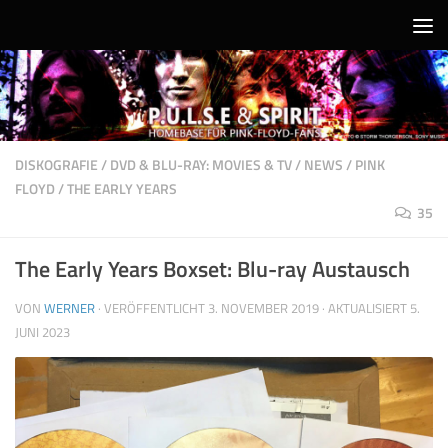
Unter dem Inhalt
DISKOGRAFIE
/
DVD & BLU-RAY: MOVIES & TV
/
NEWS
/
PINK
FLOYD
/
THE EARLY YEARS
35
The Early Years Boxset: Blu-ray Austausch
VON
WERNER
· VERÖFFENTLICHT
3. NOVEMBER 2019
· AKTUALISIERT
5.
JUNI 2023