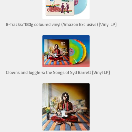
8-Tracks/180g coloured vinyl (Amazon Exclusive) [Vinyl LP]
Clowns and Jugglers: the Songs of Syd Barrett [Vinyl LP]