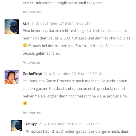
erster Linie einfach möglichst schnell reagieren.
Antworten
karl
3. November 2019 um 19:55 Uhr
Also bevor das Ganze nicht restlos geklärt ist kaufe ich nichts
mehr von dem Zeugs. € 300, 400 Euro und dann solche troubles
Damals bei den Immersion-Boxen, jetzt das…Alles husch,
pfusch, geldmacherei.
Antworten
GeckoFloyd
4. November 2019 um 15:37 Uhr
Ich muss das Ganze Procedere noch machen, vielleicht haben
sie den ganzen Restbestand schon an euch geschickt und ich
bekomme als letzter dann nochmal schöne Neue produzierte
Antworten
Philipp
4. November 2019 um 16:33 Uhr
An sowas hab ich auch schon gedacht und ärgere mich, dass