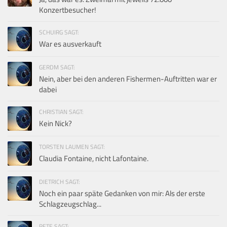
Konzertbesucher!
SCHUIRG SAGT:
War es ausverkauft
GERDM SAGT:
Nein, aber bei den anderen Fishermen-Auftritten war er
dabei
CHRISTIAN SAGT:
Kein Nick?
TORSTEN LAUMEN SAGT:
Claudia Fontaine, nicht Lafontaine.
DIETRICH SAGT:
Noch ein paar späte Gedanken von mir: Als der erste
Schlagzeugschlag...
PETE SAGT: