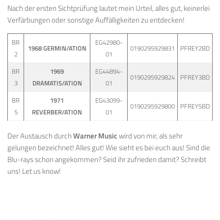
Nach der ersten Sichtprüfung lautet mein Urteil, alles gut, keinerlei
Verfärbungen oder sonstige Auffälligkeiten zu entdecken!
BR
EG42980-
1968 GERMIN/ATION
0190295929831
PFREY2BD
2
01
BR
1969
EG44894-
0190295929824
PFREY3BD
3
DRAMATIS/ATION
01
BR
1971
EG43099-
0190295929800
PFREY5BD
5
REVERBER/ATION
01
Der Austausch durch
Warner Music
wird von mir, als sehr
gelungen bezeichnet! Alles gut! Wie sieht es bei euch aus! Sind die
Blu-rays schon angekommen? Seid ihr zufrieden damit? Schreibt
uns! Let us know!