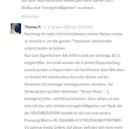
die Later Years verschont bleiben (am Rand meiner DSOT
BluRay sind “Unregelmäßigkeiten” zu sehen)…
Antworten
Thomas P.
2. Januar 2020 um 23:59 Uhr
Nachtrag: Ich habe mich entschlossen meinen Namen etwas
zu erweitern, um die ganzen “Thomasse” voneinander
unterscheiden zu können.
Nun zum Eigentlichem: Alle 8 Discs sind am Samstag, 28.12.
eingetroffen. Versandt wurden sie in einem Pappumschlag,
jeweils einzeln in Papierhüllen mit Sichtfenster (sieh Bild oben
im Artikel) mit individuellem Barcode-Sticker auf der
Rückseite mit jeweiliger Katalognummer versehen. Die
Sendung kam aus Köln (Absender: “Waner Music …”),
beiliegend Liefer- und Retourenschein. Discs sehen o.k aus,
teils mit tlw. sehr leichten Unregelmäßigkeiten am Rand, bei
der REVERBER/ATION handelt es sich um eine neuere
Pressung (Matrix-Nr. EG63688-01 01902959298 PFREY5BD
V3 optimal media GmbH). Auf dieser befindet sich nicht mehr