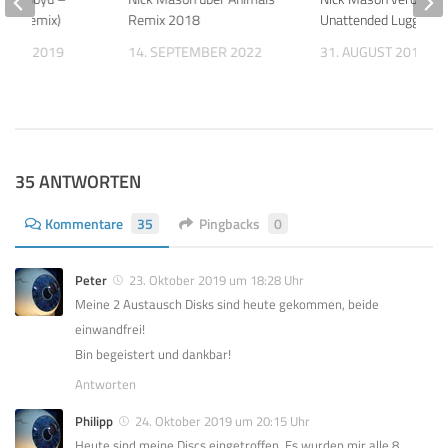
019 Remix)
Remix 2018
Unattended Luggage 
MBER 2019
14. SEPTEMBER 2022
31. AUGUST 2018
35 ANTWORTEN
Kommentare
35
Pingbacks
0
Peter
23. Oktober 2019 um 18:28 Uhr
Meine 2 Austausch Disks sind heute gekommen, beide
einwandfrei!
Bin begeistert und dankbar!
Antworten
Philipp
24. Oktober 2019 um 20:15 Uhr
Heute sind meine Discs eingetroffen. Es wurden mir alle 8