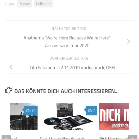
Tags:
Boxset
Collection
NÄCHSTER BEITRAG
Anathema “We’re Here Because We’re Here”
Anniversary-Tour 2020
VORHERIGER BEITRAG
Tito & Tarantula 2.11.2019 Vöcklabruck, OKH
DAS KÖNNTE DICH AUCH INTERESSIEREN...
19
7
Pink Floyd –
Nick Mason über Animals
Nick Mason veröffentl