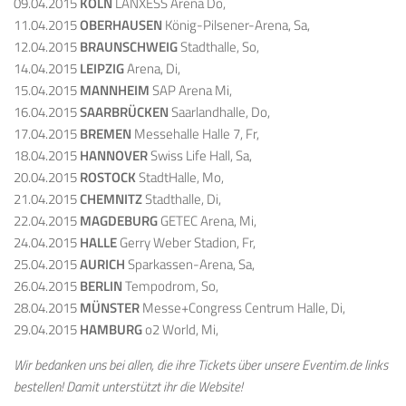
09.04.2015
KÖLN
LANXESS Arena Do,
11.04.2015
OBERHAUSEN
König-Pilsener-Arena, Sa,
12.04.2015
BRAUNSCHWEIG
Stadthalle, So,
14.04.2015
LEIPZIG
Arena, Di,
15.04.2015
MANNHEIM
SAP Arena Mi,
16.04.2015
SAARBRÜCKEN
Saarlandhalle, Do,
17.04.2015
BREMEN
Messehalle Halle 7, Fr,
18.04.2015
HANNOVER
Swiss Life Hall, Sa,
20.04.2015
ROSTOCK
StadtHalle, Mo,
21.04.2015
CHEMNITZ
Stadthalle, Di,
22.04.2015
MAGDEBURG
GETEC Arena, Mi,
24.04.2015
HALLE
Gerry Weber Stadion, Fr,
25.04.2015
AURICH
Sparkassen-Arena, Sa,
26.04.2015
BERLIN
Tempodrom, So,
28.04.2015
MÜNSTER
Messe+Congress Centrum Halle, Di,
29.04.2015
HAMBURG
o2 World, Mi,
Wir bedanken uns bei allen, die ihre Tickets über unsere Eventim.de links
bestellen! Damit unterstützt ihr die Website!