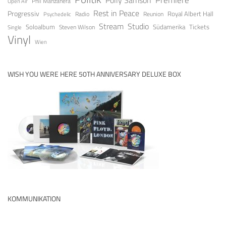
Premiere
Polly Samson
Open Air
Phil Manzanera
Rest in Peace
Progressiv
Royal Albert Hall
Radio
Reunion
Psychedelic
Stream
Studio
Soloalbum
Tickets
Südamerika
Steven Wilson
Single
Vinyl
Wien
WISH YOU WERE HERE 50TH ANNIVERSARY DELUXE BOX
KOMMUNIKATION