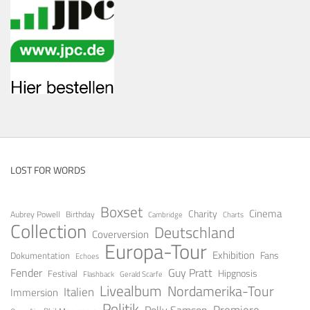
LOST FOR WORDS
Boxset
Cinema
Charity
Aubrey Powell
Birthday
Cambridge
Charts
Collection
Deutschland
Coverversion
Europa-Tour
Exhibition
Fans
Dokumentation
Echoes
Guy Pratt
Fender
Festival
Hipgnosis
Gerald Scarfe
Flashback
Livealbum
Nordamerika-Tour
Italien
Immersion
Politik