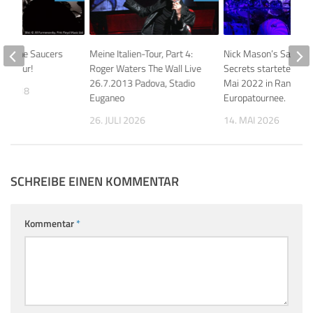
n & The Saucers
Meine Italien-Tour, Part 4:
Nick Mason’s Saucerfu
US-Tour!
Roger Waters The Wall Live
Secrets starteten am
26.7.2013 Padova, Stadio
Mai 2022 in Randers 
T 2018
Euganeo
Europatournee.
26. JULI 2026
14. MAI 2026
SCHREIBE EINEN KOMMENTAR
Kommentar
*