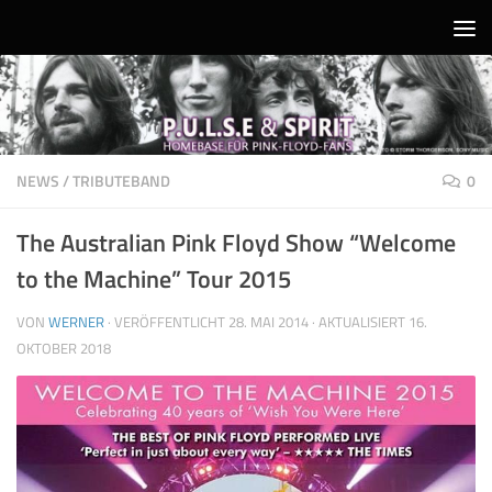
Unter dem Inhalt
NEWS
/
TRIBUTEBAND
0
The Australian Pink Floyd Show “Welcome
to the Machine” Tour 2015
VON
WERNER
· VERÖFFENTLICHT
28. MAI 2014
· AKTUALISIERT
16.
OKTOBER 2018