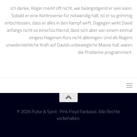
Ich denke, Roger merkt oft nicht, wie beängstigend er sein kann.
Sobald er eine Kontroverse für notwendig hält, ist er so grimmig
entschlossen, dass er alles in den Kampf wirft. Dagegen wirkt David
anfangs nicht so einschüchternd, lässt sich aber von einem einmal
eingeschlagenen Kurs nicht abbringen. Und als Rogers
unwiderstehliche Kraft auf Davids unbewegliche Masse traf, waren
die Probleme programmiert.
© 2026 Pulse & Spirit : Pink Floyd Fanbasis. Alle Rechte
vorbehalten.