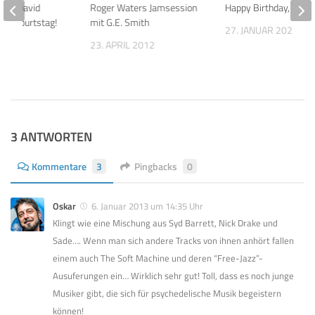
eren David
Roger Waters Jamsession
Happy Birthday, Nick
m Geburtstag!
mit G.E. Smith
27. JANUAR 2021
2022
23. APRIL 2012
3 ANTWORTEN
Kommentare
3
Pingbacks
0
Oskar
6. Januar 2013 um 14:35 Uhr
Klingt wie eine Mischung aus Syd Barrett, Nick Drake und
Sade…. Wenn man sich andere Tracks von ihnen anhört fallen
einem auch The Soft Machine und deren “Free-Jazz”-
Ausuferungen ein… Wirklich sehr gut! Toll, dass es noch junge
Musiker gibt, die sich für psychedelische Musik begeistern
können!