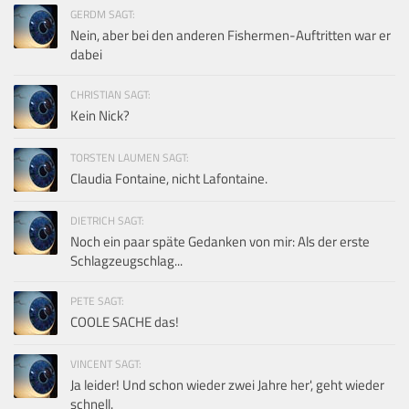
GERDM SAGT:
Nein, aber bei den anderen Fishermen-Auftritten war er
dabei
CHRISTIAN SAGT:
Kein Nick?
TORSTEN LAUMEN SAGT:
Claudia Fontaine, nicht Lafontaine.
DIETRICH SAGT:
Noch ein paar späte Gedanken von mir: Als der erste
Schlagzeugschlag...
PETE SAGT:
COOLE SACHE das!
VINCENT SAGT:
Ja leider! Und schon wieder zwei Jahre her', geht wieder
schnell.