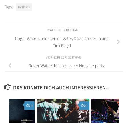
Tags:
Birthday
NÄCHSTER BEITRAG
Roger Waters über seinen Vater, David Cameron und
Pink Floyd
VORHERIGER BEITRAG
Roger Waters bei exklusiver Neujahrsparty
DAS KÖNNTE DICH AUCH INTERESSIEREN...
9
0