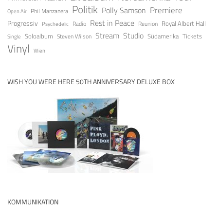
Politik
Premiere
Polly Samson
Open Air
Phil Manzanera
Rest in Peace
Progressiv
Royal Albert Hall
Radio
Reunion
Psychedelic
Stream
Studio
Soloalbum
Tickets
Südamerika
Steven Wilson
Single
Vinyl
Wien
WISH YOU WERE HERE 50TH ANNIVERSARY DELUXE BOX
KOMMUNIKATION