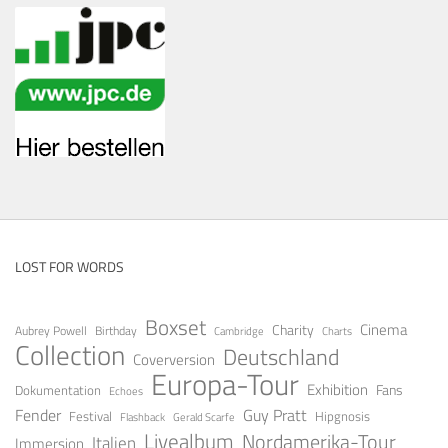
LOST FOR WORDS
Boxset
Cinema
Charity
Aubrey Powell
Birthday
Cambridge
Charts
Collection
Deutschland
Coverversion
Europa-Tour
Exhibition
Fans
Dokumentation
Echoes
Guy Pratt
Fender
Festival
Hipgnosis
Gerald Scarfe
Flashback
Livealbum
Nordamerika-Tour
Italien
Immersion