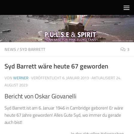
Unter dem Inhalt
NEWS
/
SYD BARRETT
3
Syd Barrett wäre heute 67 geworden
VON
WERNER
· VERÖFFENTLICHT
6. JANUAR 2013
· AKTUALISIERT
24.
AUGUST 2023
Bericht von Oskar Giovanelli
Syd Barrett ist am 6. Januar 1946 in Cambridge geboren! Er wäre
heute 67 Jahre geworden! Alles Gute Syd, wo immer du gerade
auch bist!
In der aktuellen italienischen