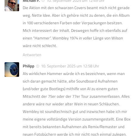
Michael F.
10. September 2025 um 12:49 Uhr
Die Aktion mit den schwarzen Covers beamt mich nicht gerade
weg. Nette Idee. Aber ich gehöre nicht zu denen, die ein Album
in 100 verschiedenen Farben oder Verpackungen besitzen.
Mich interessiert der Inhalt. Deswegen hoffe ich ebenfalls auf
einen “Hammer”. Wembley 1974 in voller Länge von Wilson
wäre nicht schlecht.
Antworten
Philipp
10. September 2025 um 12:58 Uhr
Als wirklichen Hammer würde ich es bezeichnen, wenn man
sich daran gemacht hätte, alte Soundboard Aufnahmen
(und/oder gute Bootlegs) mithilfe von AI zu einem guten
Mitschnitt der 75er oder der 77er Tour zusammenfassen. Alles
andere wäre nur wieder alter Wein in neuen Schläuchen.
Wembley ist soundtechnisch gut und inzwischen habe ich mir
meine eigene vollständige Version zusammengestellt. Eine Box
mit bereits bekannten Aufnahmen als Remix/Remaster und
neuen Fotobüchern werde ich mir nicht noch einmal zulegen.