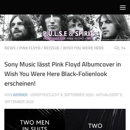
Unter dem Inhalt
NEWS
/
PINK FLOYD
/
REISSUE
/
WISH YOU WERE HERE
14
Sony Music lässt Pink Floyd Albumcover in
Wish You Were Here Black-Folienlook
erscheinen!
VON
WERNER
· VERÖFFENTLICHT
9. SEPTEMBER 2025
· AKTUALISIERT
9.
SEPTEMBER 2025