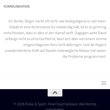
KOMMUNIKATION
Ich denke, Roger merkt oft nicht, wie beängstigend er sein kann.
Sobald er eine Kontroverse für notwendig hält, ist er so grimmig
entschlossen, dass er alles in den Kampf wirft. Dagegen wirkt David
anfangs nicht so einschüchternd, lässt sich aber von einem einmal
eingeschlagenen Kurs nicht abbringen. Und als Rogers
unwiderstehliche Kraft auf Davids unbewegliche Masse traf, waren
die Probleme programmiert.
© 2026 Pulse & Spirit : Pink Floyd Fanbasis. Alle Rechte
vorbehalten.