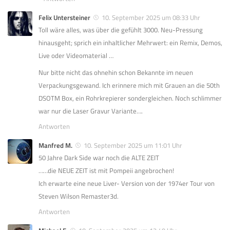
Felix Untersteiner
10. September 2025 um 08:33 Uhr
Toll wäre alles, was über die gefühlt 3000. Neu-Pressung
hinausgeht; sprich ein inhaltlicher Mehrwert: ein Remix, Demos,
Live oder Videomaterial …
Nur bitte nicht das ohnehin schon Bekannte im neuen
Verpackungsgewand. Ich erinnere mich mit Grauen an die 50th
DSOTM Box, ein Rohrkrepierer sondergleichen. Noch schlimmer
war nur die Laser Gravur Variante….
Antworten
Manfred M.
10. September 2025 um 11:01 Uhr
50 Jahre Dark Side war noch die ALTE ZEIT
……die NEUE ZEIT ist mit Pompeii angebrochen!
Ich erwarte eine neue Liver- Version von der 1974er Tour von
Steven Wilson Remaster3d.
Antworten