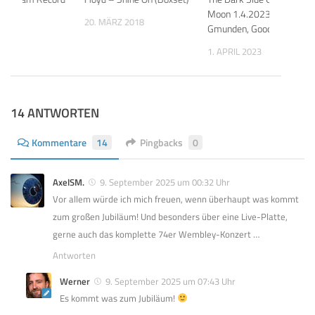
y?
Moon 1.4.2023
20. MÄRZ 2018
Gmunden, Good Things
 2017
1. APRIL 2023
14 ANTWORTEN
Kommentare
14
Pingbacks
0
AxelSM.
9. September 2025 um 00:32 Uhr
Vor allem würde ich mich freuen, wenn überhaupt was kommt
zum großen Jubiläum! Und besonders über eine Live-Platte,
gerne auch das komplette 74er Wembley-Konzert …
Antworten
Werner
9. September 2025 um 07:43 Uhr
Es kommt was zum Jubiläum!