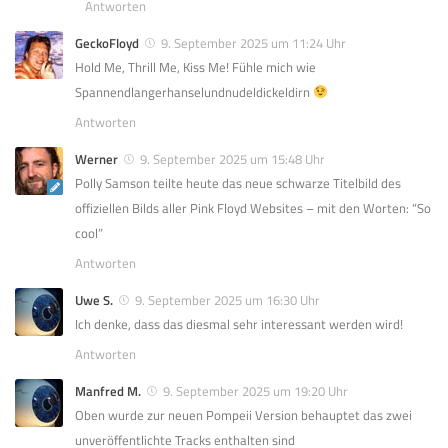
Antworten
GeckoFloyd
9. September 2025 um 11:24 Uhr
Hold Me, Thrill Me, Kiss Me! Fühle mich wie
Spannendlangerhanselundnudeldickeldirn
Antworten
Werner
9. September 2025 um 15:48 Uhr
Polly Samson teilte heute das neue schwarze Titelbild des
offiziellen Bilds aller Pink Floyd Websites – mit den Worten: “So
cool”
Antworten
Uwe S.
9. September 2025 um 16:30 Uhr
Ich denke, dass das diesmal sehr interessant werden wird!
Antworten
Manfred M.
9. September 2025 um 19:20 Uhr
Oben wurde zur neuen Pompeii Version behauptet das zwei
unveröffentlichte Tracks enthalten sind