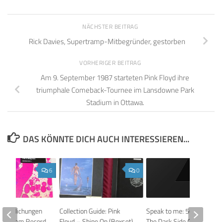
NÄCHSTER BEITRAG
Rick Davies, Supertramp-Mitbegründer, gestorben
VORHERIGER BEITRAG
Am 9. September 1987 starteten Pink Floyd ihre
triumphale Comeback-Tournee im Lansdowne Park
Stadium in Ottawa.
DAS KÖNNTE DICH AUCH INTERESSIEREN...
6
0
öffentlichungen
Collection Guide: Pink
Speak to me: 50 Jahre
Floyd am Record
Floyd – Shine On (Boxset)
The Dark Side Of The