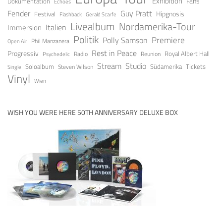
Exhibition
Fans
Dokumentation
Echoes
Fender
Guy Pratt
Festival
Hipgnosis
Gerald Scarfe
Flashback
Livealbum
Nordamerika-Tour
Italien
Immersion
Politik
Premiere
Polly Samson
Open Air
Phil Manzanera
Rest in Peace
Progressiv
Royal Albert Hall
Radio
Reunion
Psychedelic
Stream
Studio
Soloalbum
Tickets
Südamerika
Steven Wilson
Single
Vinyl
Wien
WISH YOU WERE HERE 50TH ANNIVERSARY DELUXE BOX