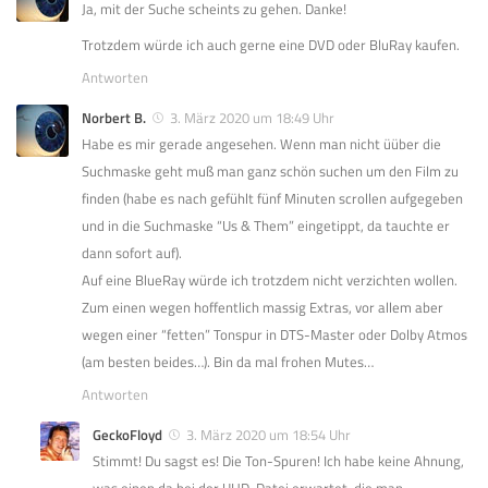
Ja, mit der Suche scheints zu gehen. Danke!
Trotzdem würde ich auch gerne eine DVD oder BluRay kaufen.
Antworten
Norbert B.
3. März 2020 um 18:49 Uhr
Habe es mir gerade angesehen. Wenn man nicht üüber die
Suchmaske geht muß man ganz schön suchen um den Film zu
finden (habe es nach gefühlt fünf Minuten scrollen aufgegeben
und in die Suchmaske “Us & Them” eingetippt, da tauchte er
dann sofort auf).
Auf eine BlueRay würde ich trotzdem nicht verzichten wollen.
Zum einen wegen hoffentlich massig Extras, vor allem aber
wegen einer “fetten” Tonspur in DTS-Master oder Dolby Atmos
(am besten beides…). Bin da mal frohen Mutes…
Antworten
GeckoFloyd
3. März 2020 um 18:54 Uhr
Stimmt! Du sagst es! Die Ton-Spuren! Ich habe keine Ahnung,
was einen da bei der UHD-Datei erwartet, die man