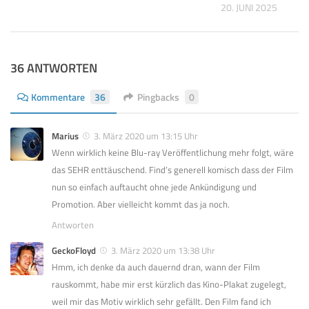
 2024
20. JUNI 2025
36 ANTWORTEN
Kommentare
36
Pingbacks
0
Marius
3. März 2020 um 13:15 Uhr
Wenn wirklich keine Blu-ray Veröffentlichung mehr folgt, wäre
das SEHR enttäuschend. Find’s generell komisch dass der Film
nun so einfach auftaucht ohne jede Ankündigung und
Promotion. Aber vielleicht kommt das ja noch.
Antworten
GeckoFloyd
3. März 2020 um 13:38 Uhr
Hmm, ich denke da auch dauernd dran, wann der Film
rauskommt, habe mir erst kürzlich das Kino-Plakat zugelegt,
weil mir das Motiv wirklich sehr gefällt. Den Film fand ich