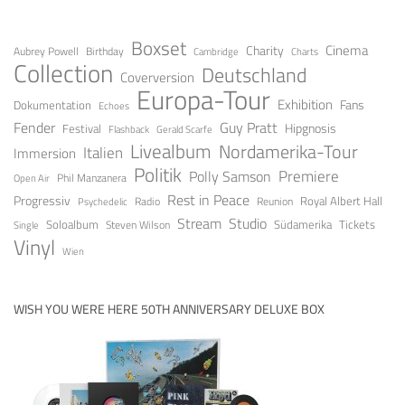
Boxset
Cinema
Charity
Aubrey Powell
Birthday
Cambridge
Charts
Collection
Deutschland
Coverversion
Europa-Tour
Exhibition
Fans
Dokumentation
Echoes
Guy Pratt
Fender
Festival
Hipgnosis
Gerald Scarfe
Flashback
Livealbum
Nordamerika-Tour
Italien
Immersion
Politik
Premiere
Polly Samson
Open Air
Phil Manzanera
Rest in Peace
Progressiv
Royal Albert Hall
Radio
Reunion
Psychedelic
Stream
Studio
Soloalbum
Tickets
Südamerika
Steven Wilson
Single
Vinyl
Wien
WISH YOU WERE HERE 50TH ANNIVERSARY DELUXE BOX