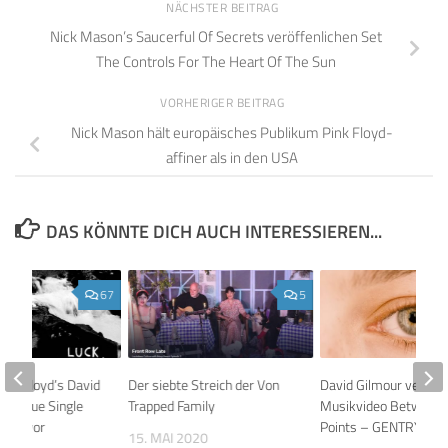
NÄCHSTER BEITRAG
Nick Mason’s Saucerful Of Secrets veröffenlichen Set
The Controls For The Heart Of The Sun
VORHERIGER BEITRAG
Nick Mason hält europäisches Publikum Pink Floyd-
affiner als in den USA
DAS KÖNNTE DICH AUCH INTERESSIEREN...
67
5
Pink Floyd’s David
Der siebte Streich der Von
David Gilmour veröffe
llt neue Single
Trapped Family
Musikvideo Between
 Call vor
Points – GENTRY Rem
15. MAI 2020