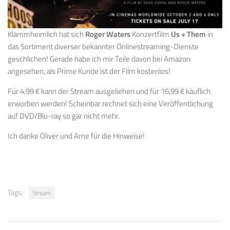
Klammheimlich hat sich
Roger Waters
Konzertfilm
Us + Them
in
das Sortiment diverser bekannter Onlinestreaming-Dienste
geschlichen! Gerade habe ich mir Teile davon bei Amazon
angesehen, als Prime Kunde ist der Film kostenlos!
Für 4,99 € kann der Stream ausgeliehen und für 16,99 € käuflich
erworben werden! Scheinbar rechnet sich eine Veröffentlichung
auf DVD/Blu-ray so gar nicht mehr.
Ich danke Oliver und Arne für die Hinweise!
Tags:
Stream