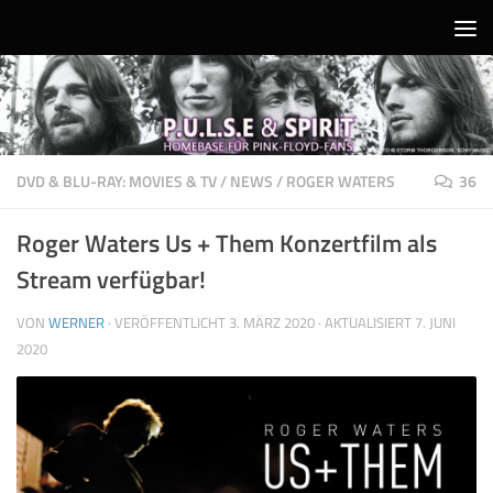
Unter dem Inhalt
DVD & BLU-RAY: MOVIES & TV
/
NEWS
/
ROGER WATERS
36
Roger Waters Us + Them Konzertfilm als
Stream verfügbar!
VON
WERNER
· VERÖFFENTLICHT
3. MÄRZ 2020
· AKTUALISIERT
7. JUNI
2020