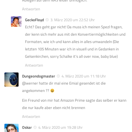
Ablegen auf dem NAS leider unmöglich.
Antworten
GeckoFloyd
3. März 2020 um 22:52 Uhr
Echt? Das geht gar nicht! Da muss ich meinen Spezl fragen,
der kenn sich mehr aus mit den Konvertiermöglichkeiten und
Formaten, wie ich und kann alles in alles umwandeln (Die
letzten 105 Minuten war ich in visuell und in Gedanken in
Gelsenkirchen, sorry Schalke it’s all over now, baby blue)
Antworten
Dungeondogmaster
4. März 2020 um 11:18 Uhr
@werner hatte dir mal eine Emial gesendet ist die
angekommen ??
Ein Freund von mir hat Amazon Prime sagte das selber er kann
die nur kaufe aber eben nicht brennen
Antworten
Oskar
4. März 2020 um 19:28 Uhr