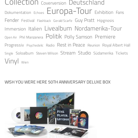
Collection
Deutschland
Coverversion
Europa-Tour
Exhibition
Fans
Dokumentation
Echoes
Guy Pratt
Fender
Festival
Hipgnosis
Gerald Scarfe
Flashback
Livealbum
Nordamerika-Tour
Italien
Immersion
Politik
Premiere
Polly Samson
Open Air
Phil Manzanera
Rest in Peace
Progressiv
Royal Albert Hall
Radio
Reunion
Psychedelic
Stream
Studio
Soloalbum
Tickets
Südamerika
Steven Wilson
Single
Vinyl
Wien
WISH YOU WERE HERE 50TH ANNIVERSARY DELUXE BOX