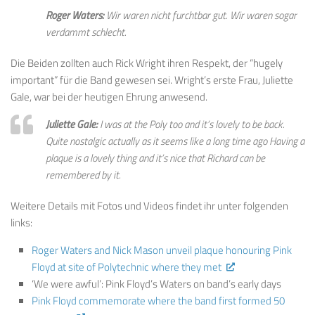
Roger Waters:
Wir waren nicht furchtbar gut. Wir waren sogar
verdammt schlecht.
Die Beiden zollten auch Rick Wright ihren Respekt, der “hugely
important” für die Band gewesen sei. Wright’s erste Frau, Juliette
Gale, war bei der heutigen Ehrung anwesend.
Juliette Gale:
I was at the Poly too and it’s lovely to be back.
Quite nostalgic actually as it seems like a long time ago Having a
plaque is a lovely thing and it’s nice that Richard can be
remembered by it.
Weitere Details mit Fotos und Videos findet ihr unter folgenden
links:
Roger Waters and Nick Mason unveil plaque honouring Pink
Floyd at site of Polytechnic where they met
‘We were awful’: Pink Floyd’s Waters on band’s early days
Pink Floyd commemorate where the band first formed 50