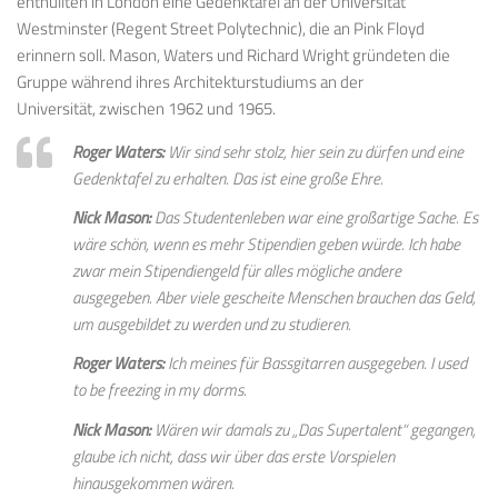
enthüllten in London eine Gedenktafel an der Universität
Westminster (Regent Street Polytechnic), die an Pink Floyd
erinnern soll. Mason, Waters und
Richard
Wright
gründeten die
Gruppe
während
ihres
Architekturstudiums
an der
Universität,
zwischen 1962 und
1965.
Roger Waters:
Wir sind sehr stolz, hier sein zu dürfen und eine
Gedenktafel zu erhalten. Das ist eine große Ehre.
Nick Mason:
Das Studentenleben war eine großartige Sache. Es
wäre schön, wenn es mehr Stipendien geben würde. Ich habe
zwar mein Stipendiengeld für alles mögliche andere
ausgegeben. Aber viele gescheite Menschen brauchen das Geld,
um ausgebildet zu werden und zu studieren.
Roger Waters:
Ich meines für Bassgitarren ausgegeben. I used
to be freezing in my dorms.
Nick Mason:
Wären wir damals zu „Das Supertalent“ gegangen,
glaube ich nicht, dass wir über das erste Vorspielen
hinausgekommen wären.