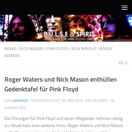
Unter dem Inhalt
NEWS
/
NICK MASON
/
PINK FLOYD
/
RICK WRIGHT
/
ROGER
WATERS
2
Roger Waters und Nick Mason enthüllen
Gedenktafel für Pink Floyd
VON
WERNER
· VERÖFFENTLICHT
28. MAI 2015
· AKTUALISIERT
18.
JANUAR 2022
Die Ehrungen für Pink Floyd und deren Mitglieder nehmen stetig
zu. Heute kam eine weitere hinzu. Roger Waters und Nick Mason