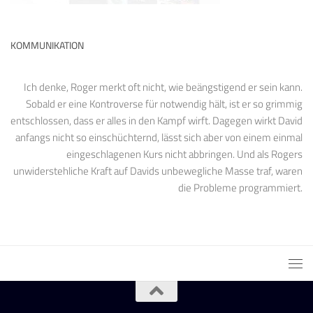
KOMMUNIKATION
Ich denke, Roger merkt oft nicht, wie beängstigend er sein kann.
Sobald er eine Kontroverse für notwendig hält, ist er so grimmig
entschlossen, dass er alles in den Kampf wirft. Dagegen wirkt David
anfangs nicht so einschüchternd, lässt sich aber von einem einmal
eingeschlagenen Kurs nicht abbringen. Und als Rogers
unwiderstehliche Kraft auf Davids unbewegliche Masse traf, waren
die Probleme programmiert.