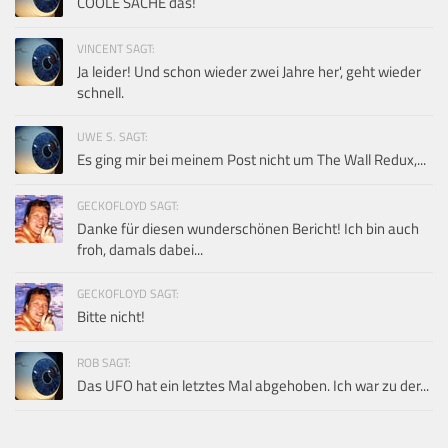
COOLE SACHE das!
VINCENT SAGT:
Ja leider! Und schon wieder zwei Jahre her', geht wieder
schnell.
UWE S. SAGT:
Es ging mir bei meinem Post nicht um The Wall Redux,...
GECKOFLOYD SAGT:
Danke für diesen wunderschönen Bericht! Ich bin auch
froh, damals dabei...
GECKOFLOYD SAGT:
Bitte nicht!
ROB SAGT:
Das UFO hat ein letztes Mal abgehoben. Ich war zu der...