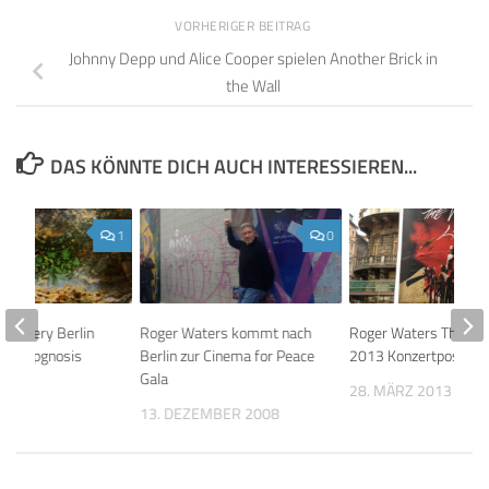
VORHERIGER BEITRAG
Johnny Depp und Alice Cooper spielen Another Brick in
the Wall
DAS KÖNNTE DICH AUCH INTERESSIEREN...
1
0
 Gallery Berlin
Roger Waters kommt nach
Roger Waters The Wal
hre Hipgnosis
Berlin zur Cinema for Peace
2013 Konzertposter
g
Gala
28. MÄRZ 2013
18
13. DEZEMBER 2008