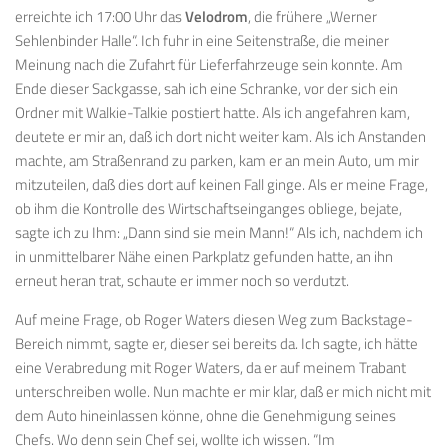
erreichte ich 17:00 Uhr das
Velodrom
, die frühere „Werner
Sehlenbinder Halle“. Ich fuhr in eine Seitenstraße, die meiner
Meinung nach die Zufahrt für Lieferfahrzeuge sein konnte. Am
Ende dieser Sackgasse, sah ich eine Schranke, vor der sich ein
Ordner mit Walkie-Talkie postiert hatte. Als ich angefahren kam,
deutete er mir an, daß ich dort nicht weiter kam. Als ich Anstanden
machte, am Straßenrand zu parken, kam er an mein Auto, um mir
mitzuteilen, daß dies dort auf keinen Fall ginge. Als er meine Frage,
ob ihm die Kontrolle des Wirtschaftseinganges obliege, bejate,
sagte ich zu Ihm: „Dann sind sie mein Mann!“ Als ich, nachdem ich
in unmittelbarer Nähe einen Parkplatz gefunden hatte, an ihn
erneut heran trat, schaute er immer noch so verdutzt.
Auf meine Frage, ob Roger Waters diesen Weg zum Backstage-
Bereich nimmt, sagte er, dieser sei bereits da. Ich sagte, ich hätte
eine Verabredung mit Roger Waters, da er auf meinem Trabant
unterschreiben wolle. Nun machte er mir klar, daß er mich nicht mit
dem Auto hineinlassen könne, ohne die Genehmigung seines
Chefs. Wo denn sein Chef sei, wollte ich wissen. “Im