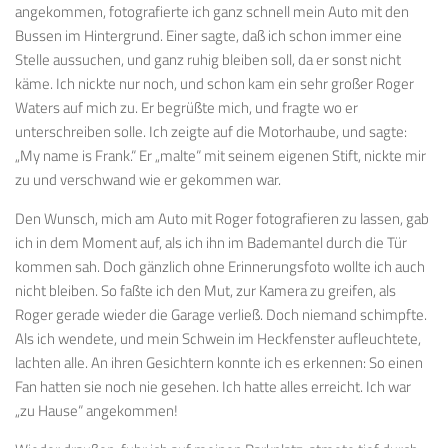
angekommen, fotografierte ich ganz schnell mein Auto mit den
Bussen im Hintergrund. Einer sagte, daß ich schon immer eine
Stelle aussuchen, und ganz ruhig bleiben soll, da er sonst nicht
käme. Ich nickte nur noch, und schon kam ein sehr großer Roger
Waters auf mich zu. Er begrüßte mich, und fragte wo er
unterschreiben solle. Ich zeigte auf die Motorhaube, und sagte:
„My name is Frank.“ Er „malte“ mit seinem eigenen Stift, nickte mir
zu und verschwand wie er gekommen war.
Den Wunsch, mich am Auto mit Roger fotografieren zu lassen, gab
ich in dem Moment auf, als ich ihn im Bademantel durch die Tür
kommen sah. Doch gänzlich ohne Erinnerungsfoto wollte ich auch
nicht bleiben. So faßte ich den Mut, zur Kamera zu greifen, als
Roger gerade wieder die Garage verließ. Doch niemand schimpfte.
Als ich wendete, und mein Schwein im Heckfenster aufleuchtete,
lachten alle. An ihren Gesichtern konnte ich es erkennen: So einen
Fan hatten sie noch nie gesehen. Ich hatte alles erreicht. Ich war
„zu Hause“ angekommen!