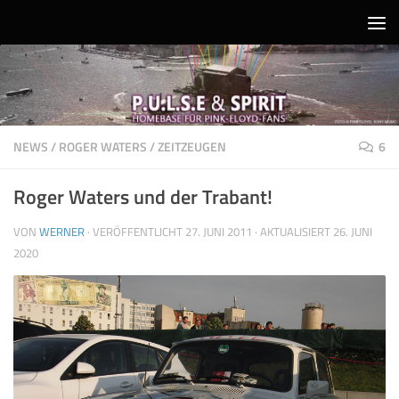
Unter dem Inhalt
NEWS
/
ROGER WATERS
/
ZEITZEUGEN
6
Roger Waters und der Trabant!
VON
WERNER
· VERÖFFENTLICHT
27. JUNI 2011
· AKTUALISIERT
26. JUNI
2020