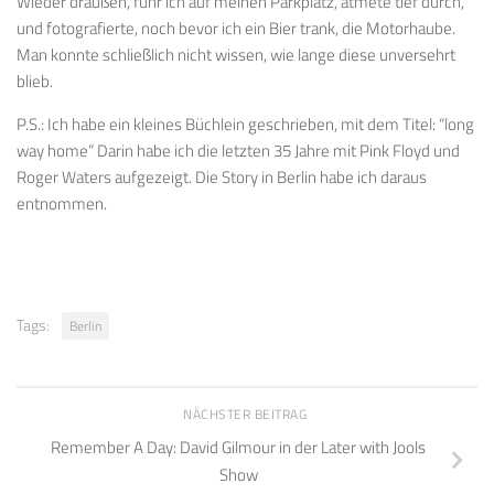
Wieder draußen, fuhr ich auf meinen Parkplatz, atmete tief durch,
und fotografierte, noch bevor ich ein Bier trank, die Motorhaube.
Man konnte schließlich nicht wissen, wie lange diese unversehrt
blieb.
P.S.: Ich habe ein kleines Büchlein geschrieben, mit dem Titel: “long
way home” Darin habe ich die letzten 35 Jahre mit Pink Floyd und
Roger Waters aufgezeigt. Die Story in Berlin habe ich daraus
entnommen.
Tags:
Berlin
NÄCHSTER BEITRAG
Remember A Day: David Gilmour in der Later with Jools
Show