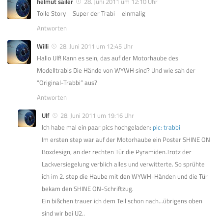
helmut sailer
28. Juni 2011 um 12:10 Uhr
Tolle Story – Super der Trabi – einmalig
Antworten
Willi
28. Juni 2011 um 12:45 Uhr
Hallo Ulf! Kann es sein, das auf der Motorhaube des
Modelltrabis Die Hände von WYWH sind? Und wie sah der
“Original-Trabbi” aus?
Antworten
Ulf
28. Juni 2011 um 19:16 Uhr
Ich habe mal ein paar pics hochgeladen:
pic: trabbi
Im ersten step war auf der Motorhaube ein Poster SHINE ON
Boxdesign, an der rechten Tür die Pyramiden.Trotz der
Lackversiegelung verblich alles und verwitterte. So sprühte
ich im 2. step die Haube mit den WYWH-Händen und die Tür
bekam den SHINE ON-Schriftzug.
Ein bißchen trauer ich dem Teil schon nach…übrigens oben
sind wir bei U2..