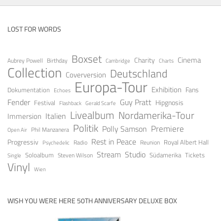
LOST FOR WORDS
Boxset
Cinema
Charity
Aubrey Powell
Birthday
Cambridge
Charts
Collection
Deutschland
Coverversion
Europa-Tour
Exhibition
Fans
Dokumentation
Echoes
Fender
Guy Pratt
Festival
Hipgnosis
Gerald Scarfe
Flashback
Livealbum
Nordamerika-Tour
Italien
Immersion
Politik
Premiere
Polly Samson
Open Air
Phil Manzanera
Rest in Peace
Progressiv
Royal Albert Hall
Radio
Reunion
Psychedelic
Stream
Studio
Soloalbum
Tickets
Südamerika
Steven Wilson
Single
Vinyl
Wien
WISH YOU WERE HERE 50TH ANNIVERSARY DELUXE BOX