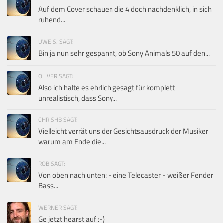
Auf dem Cover schauen die 4 doch nachdenklich, in sich
ruhend...
UWE S. SAGT:
Bin ja nun sehr gespannt, ob Sony Animals 50 auf den...
OLIVER SAGT:
Also ich halte es ehrlich gesagt für komplett
unrealistisch, dass Sony...
CHRISHB SAGT:
Vielleicht verrät uns der Gesichtsausdruck der Musiker
warum am Ende die...
ROB SAGT:
Von oben nach unten: - eine Telecaster - weißer Fender
Bass...
WERNER SAGT:
Ge jetzt hearst auf :-)