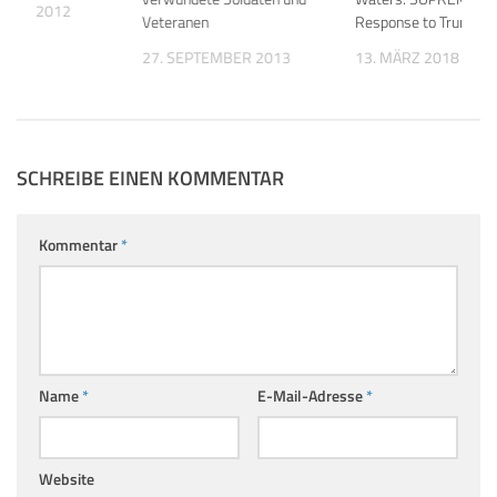
MBER 2012
Veteranen
Response to Trump
27. SEPTEMBER 2013
13. MÄRZ 2018
SCHREIBE EINEN KOMMENTAR
Kommentar
*
Name
*
E-Mail-Adresse
*
Website