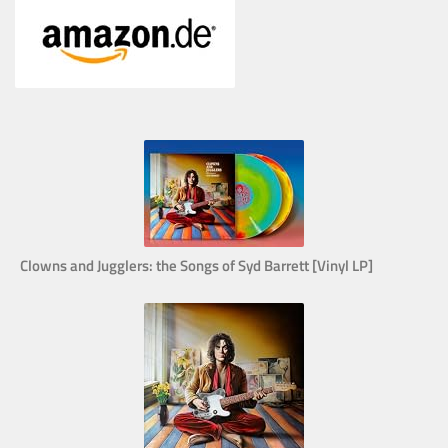
Clowns and Jugglers: the Songs of Syd Barrett [Vinyl LP]