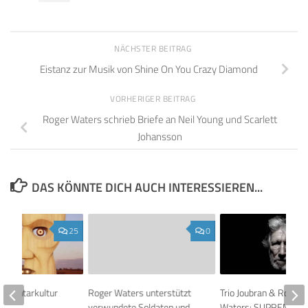
NÄCHSTER BEITRAG
Eistanz zur Musik von Shine On You Crazy Diamond
VORHERIGER BEITRAG
Roger Waters schrieb Briefe an Neil Young und Scarlett
Johansson
DAS KÖNNTE DICH AUCH INTERESSIEREN...
25
0
mmentarkultur
Roger Waters unterstützt
Trio Joubran & Roger
verwundete Soldaten und
Waters: SUPREMACY 