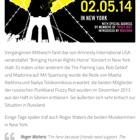
Vergangenen Mittwoch fand das von Amnesty International USA
veranstaltet “Bringing Human Rights Home” Konzert in New York
statt. Es traten unter anderem die The Flaming Lips, Bob Geldof
und Madonna auf. Mit Spannung wurde die Rede von Masha
Alekhina und Nadya Tolokonnikova erwartet, die beiden Mitglieder
der russischen Punkband Puzzy Riot wurden im Dezember 2013
aus der Haft in Sibirien entlassen. Sie äußerten sich sehr kritisch zur
Situation in Russland.
Einige Tage später traf auch Roger Waters die beiden Musikerinnen
in New York.
Roger Waters:
“I’m here because friends need support. The