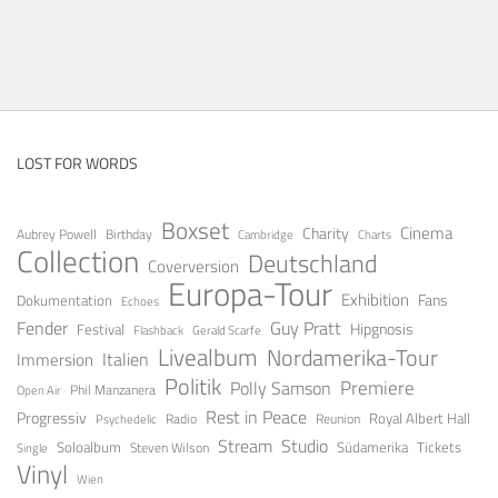
LOST FOR WORDS
Boxset
Cinema
Charity
Aubrey Powell
Birthday
Cambridge
Charts
Collection
Deutschland
Coverversion
Europa-Tour
Exhibition
Fans
Dokumentation
Echoes
Fender
Guy Pratt
Festival
Hipgnosis
Gerald Scarfe
Flashback
Livealbum
Nordamerika-Tour
Italien
Immersion
Politik
Premiere
Polly Samson
Open Air
Phil Manzanera
Rest in Peace
Progressiv
Royal Albert Hall
Radio
Reunion
Psychedelic
Stream
Studio
Soloalbum
Tickets
Südamerika
Steven Wilson
Single
Vinyl
Wien