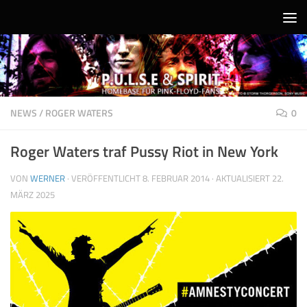
Unter dem Inhalt
NEWS
/
ROGER WATERS
0
Roger Waters traf Pussy Riot in New York
VON
WERNER
· VERÖFFENTLICHT
8. FEBRUAR 2014
· AKTUALISIERT
22.
MÄRZ 2025