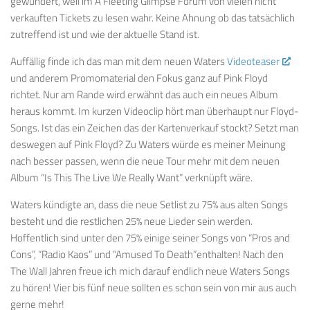
gewundert, weil im A Fleeting Glimpse Forum von vielen nicht
verkauften Tickets zu lesen wahr. Keine Ahnung ob das tatsächlich
zutreffend ist und wie der aktuelle Stand ist.
Auffällig finde ich das man mit dem neuen Waters
Videoteaser
und anderem Promomaterial den Fokus ganz auf Pink Floyd
richtet. Nur am Rande wird erwähnt das auch ein neues Album
heraus kommt. Im kurzen Videoclip hört man überhaupt nur Floyd-
Songs. Ist das ein Zeichen das der Kartenverkauf stockt? Setzt man
deswegen auf Pink Floyd? Zu Waters würde es meiner Meinung
nach besser passen, wenn die neue Tour mehr mit dem neuen
Album “Is This The Live We Really Want” verknüpft wäre.
Waters kündigte an, dass die neue Setlist zu 75% aus alten Songs
besteht und die restlichen 25% neue Lieder sein werden.
Hoffentlich sind unter den 75% einige seiner Songs von “Pros and
Cons”, “Radio Kaos” und “Amused To Death”enthalten! Nach den
The Wall Jahren freue ich mich darauf endlich neue Waters Songs
zu hören! Vier bis fünf neue sollten es schon sein von mir aus auch
gerne mehr!