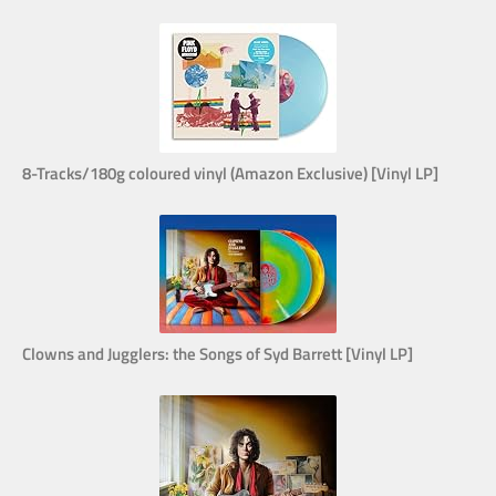
8-Tracks/180g coloured vinyl (Amazon Exclusive) [Vinyl LP]
Clowns and Jugglers: the Songs of Syd Barrett [Vinyl LP]