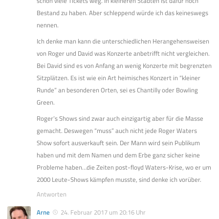
schon viele Tickets weg. In kleineren Städten ist dafür noch
Bestand zu haben. Aber schleppend würde ich das keineswegs
nennen.
Ich denke man kann die unterschiedlichen Herangehensweisen
von Roger und David was Konzerte anbetrifft nicht vergleichen.
Bei David sind es von Anfang an wenig Konzerte mit begrenzten
Sitzplätzen. Es ist wie ein Art heimisches Konzert in “kleiner
Runde” an besonderen Orten, sei es Chantilly oder Bowling
Green.
Roger’s Shows sind zwar auch einzigartig aber für die Masse
gemacht. Deswegen “muss” auch nicht jede Roger Waters
Show sofort ausverkauft sein. Der Mann wird sein Publikum
haben und mit dem Namen und dem Erbe ganz sicher keine
Probleme haben…die Zeiten post-floyd Waters-Krise, wo er um
2000 Leute-Shows kämpfen musste, sind denke ich vorüber.
Antworten
Arne
24. Februar 2017 um 20:16 Uhr