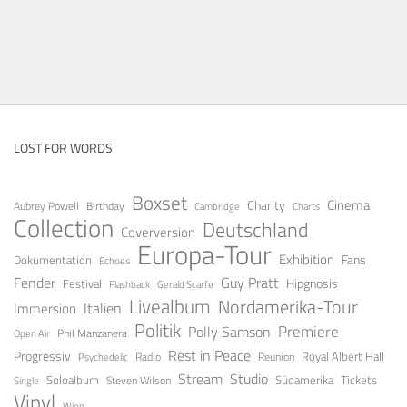
LOST FOR WORDS
Boxset
Cinema
Charity
Aubrey Powell
Birthday
Cambridge
Charts
Collection
Deutschland
Coverversion
Europa-Tour
Exhibition
Fans
Dokumentation
Echoes
Fender
Guy Pratt
Festival
Hipgnosis
Gerald Scarfe
Flashback
Livealbum
Nordamerika-Tour
Italien
Immersion
Politik
Premiere
Polly Samson
Open Air
Phil Manzanera
Rest in Peace
Progressiv
Royal Albert Hall
Radio
Reunion
Psychedelic
Stream
Studio
Soloalbum
Tickets
Südamerika
Steven Wilson
Single
Vinyl
Wien