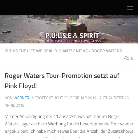
Unter dem Inhalt
IS THIS THE LIFE WE REALLY WANT?
/
NEWS
/
ROGER WATERS
6
Roger Waters Tour-Promotion setzt auf
Pink Floyd!
VON
WERNER
· VERÖFFENTLICHT
23. FEBRUAR 2017
· AKTUALISIERT
25.
APRIL 2019
Mit der Ankündigung der 11 Zusatzshows hat man im Roger
Waters Lager auch die Werbung für die bevorstehende Tour wieder
angekurbelt. Ich habe mich etwas über die Anzahl der Zusatzshows