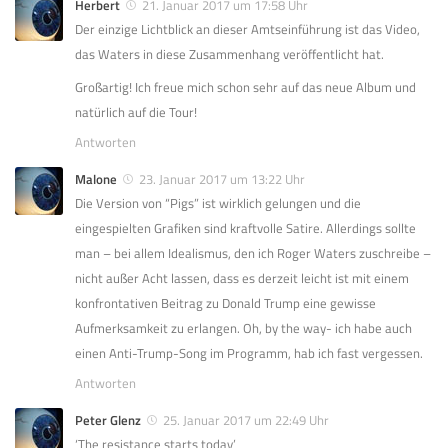
Herbert
21. Januar 2017 um 17:58 Uhr
Der einzige Lichtblick an dieser Amtseinführung ist das Video,
das Waters in diese Zusammenhang veröffentlicht hat.
Großartig! Ich freue mich schon sehr auf das neue Album und
natürlich auf die Tour!
Antworten
Malone
23. Januar 2017 um 13:22 Uhr
Die Version von “Pigs” ist wirklich gelungen und die
eingespielten Grafiken sind kraftvolle Satire. Allerdings sollte
man – bei allem Idealismus, den ich Roger Waters zuschreibe –
nicht außer Acht lassen, dass es derzeit leicht ist mit einem
konfrontativen Beitrag zu Donald Trump eine gewisse
Aufmerksamkeit zu erlangen. Oh, by the way- ich habe auch
einen Anti-Trump-Song im Programm, hab ich fast vergessen.
Antworten
Peter Glenz
25. Januar 2017 um 22:49 Uhr
‘The resistance starts today’