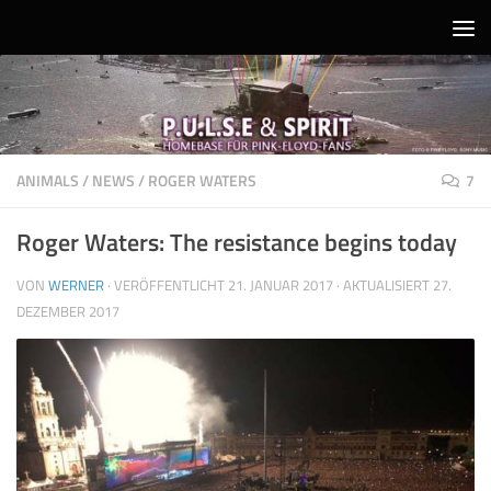
Unter dem Inhalt
ANIMALS
/
NEWS
/
ROGER WATERS
7
Roger Waters: The resistance begins today
VON
WERNER
· VERÖFFENTLICHT
21. JANUAR 2017
· AKTUALISIERT
27.
DEZEMBER 2017