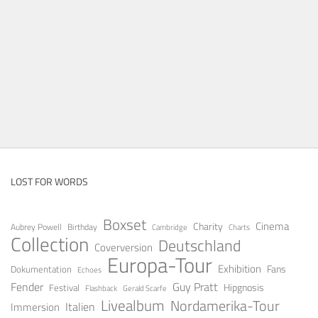
LOST FOR WORDS
Boxset
Cinema
Charity
Aubrey Powell
Birthday
Cambridge
Charts
Collection
Deutschland
Coverversion
Europa-Tour
Exhibition
Fans
Dokumentation
Echoes
Fender
Guy Pratt
Festival
Hipgnosis
Gerald Scarfe
Flashback
Livealbum
Nordamerika-Tour
Italien
Immersion