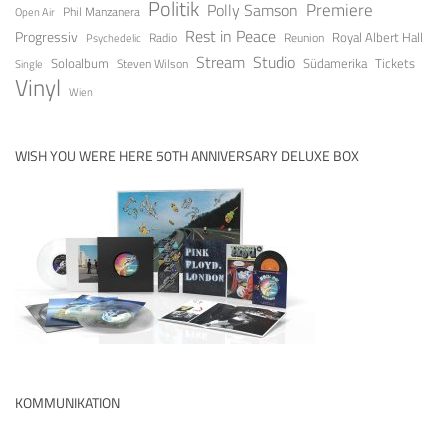
Politik
Premiere
Polly Samson
Open Air
Phil Manzanera
Rest in Peace
Progressiv
Royal Albert Hall
Radio
Reunion
Psychedelic
Stream
Studio
Soloalbum
Tickets
Südamerika
Steven Wilson
Single
Vinyl
Wien
WISH YOU WERE HERE 50TH ANNIVERSARY DELUXE BOX
KOMMUNIKATION