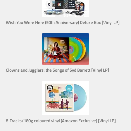
Wish You Were Here (50th Anniversary) Deluxe Box [Vinyl LP]
Clowns and Jugglers: the Songs of Syd Barrett [Vinyl LP]
8-Tracks/180g coloured vinyl (Amazon Exclusive) [Vinyl LP]