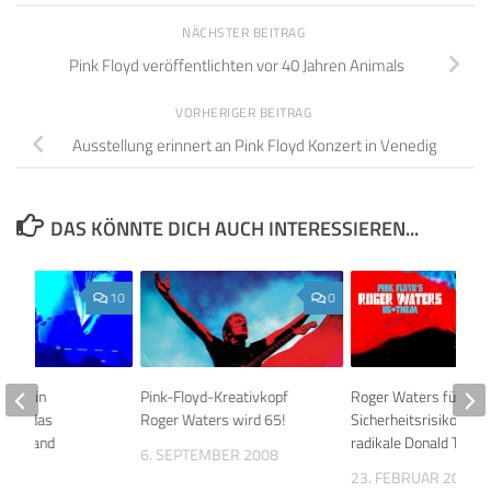
NÄCHSTER BEITRAG
Pink Floyd veröffentlichten vor 40 Jahren Animals
VORHERIGER BEITRAG
Ausstellung erinnert an Pink Floyd Konzert in Venedig
DAS KÖNNTE DICH AUCH INTERESSIEREN...
10
0
t Justin
Pink-Floyd-Kreativkopf
Roger Waters fürchte
 über das
Roger Waters wird 65!
Sicherheitsrisiko durc
iner Band
radikale Donald Trum
6. SEPTEMBER 2008
020
23. FEBRUAR 2017