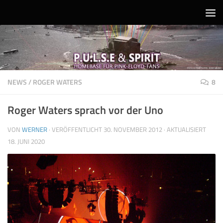
Unter dem Inhalt
NEWS
/
ROGER WATERS
8
Roger Waters sprach vor der Uno
VON
WERNER
· VERÖFFENTLICHT
30. NOVEMBER 2012
· AKTUALISIERT
18. JUNI 2020