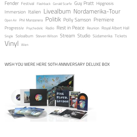
Fender
Guy Pratt
Festival
Hipgnosis
Gerald Scarfe
Flashback
Livealbum
Nordamerika-Tour
Italien
Immersion
Politik
Premiere
Polly Samson
Open Air
Phil Manzanera
Rest in Peace
Progressiv
Royal Albert Hall
Radio
Reunion
Psychedelic
Stream
Studio
Soloalbum
Tickets
Südamerika
Steven Wilson
Single
Vinyl
Wien
WISH YOU WERE HERE 50TH ANNIVERSARY DELUXE BOX