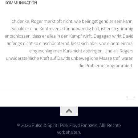
KOMMUNIKATION
Ich denke, Roger merkt oft nicht, wie beängstigend er sein kann.
Sobald er eine Kontroverse für notwendig hält, ist er so grimmig
entschlossen, dass er alles in den Kampf wirft. Dagegen wirkt David
anfangs nicht so einschüchternd, lässt sich aber von einem einmal
eingeschlagenen Kurs nicht abbringen. Und als Rogers
unwiderstehliche Kraft auf Davids unbewegliche Masse traf, waren
die Probleme programmiert.
© 2026 Pulse & Spirit : Pink Floyd Fanbasis. Alle Rechte
vorbehalten.