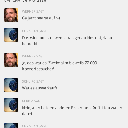
CHIT CHAT WITH OYSTER
WERNER SAGT:
Ge jetzt hearst auf :-)
CHRISTIAN SAGT:
Das wirkt nur so - wenn man genau hinsieht, dann
bemerkt...
WERNER SAGT:
Ja, das war es. Zweimal mit jeweils 72.000
Konzertbesucher!
SCHUIRG SAGT:
War es ausverkauft
GERDM SAGT:
Nein, aber bei den anderen Fishermen-Auftritten war er
dabei
CHRISTIAN SAGT: