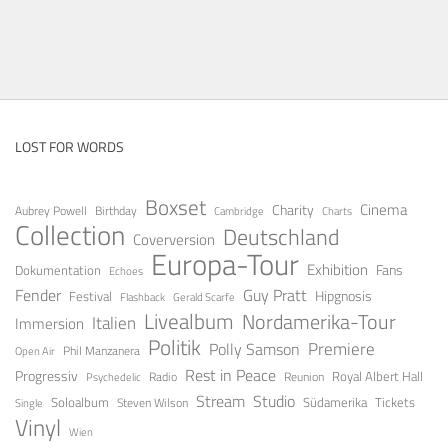
LOST FOR WORDS
Boxset
Cinema
Charity
Aubrey Powell
Birthday
Cambridge
Charts
Collection
Deutschland
Coverversion
Europa-Tour
Exhibition
Fans
Dokumentation
Echoes
Guy Pratt
Fender
Festival
Hipgnosis
Gerald Scarfe
Flashback
Livealbum
Nordamerika-Tour
Italien
Immersion
Politik
Premiere
Polly Samson
Open Air
Phil Manzanera
Rest in Peace
Progressiv
Royal Albert Hall
Radio
Reunion
Psychedelic
Stream
Studio
Soloalbum
Tickets
Südamerika
Steven Wilson
Single
Vinyl
Wien