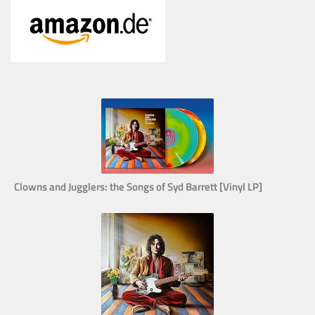
Clowns and Jugglers: the Songs of Syd Barrett [Vinyl LP]