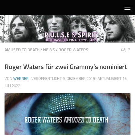
Unter dem Inhalt
AMUSED TO DEATH
/
NEWS
/
ROGER WATERS
2
Roger Waters für zwei Grammy’s nominiert
VON
WERNER
· VERÖFFENTLICHT
9. DEZEMBER 2015
· AKTUALISIERT
16.
JULI 2022