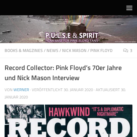
Unter dem Inhalt
BOOKS & MAGZINES
/
NEWS
/
NICK MASON
/
PINK FLOYD
3
Record Collector: Pink Floyd’s 70er Jahre
und Nick Mason Interview
VON
WERNER
· VERÖFFENTLICHT
30. JANUAR 2020
· AKTUALISIERT
30.
JANUAR 2020