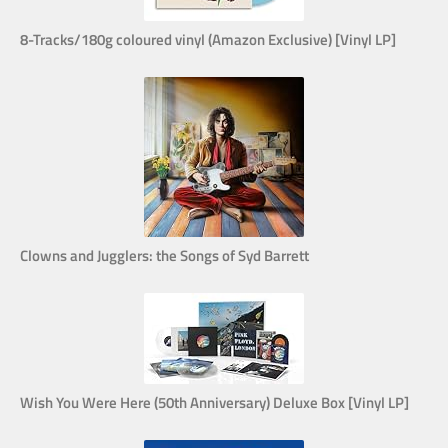
8-Tracks/180g coloured vinyl (Amazon Exclusive) [Vinyl LP]
Clowns and Jugglers: the Songs of Syd Barrett
Wish You Were Here (50th Anniversary) Deluxe Box [Vinyl LP]