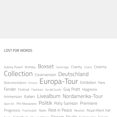
LOST FOR WORDS
Boxset
Cinema
Charity
Aubrey Powell
Birthday
Cambridge
Charts
Collection
Deutschland
Coverversion
Europa-Tour
Exhibition
Fans
Dokumentation
Echoes
Fender
Guy Pratt
Festival
Hipgnosis
Gerald Scarfe
Flashback
Livealbum
Nordamerika-Tour
Italien
Immersion
Politik
Premiere
Polly Samson
Open Air
Phil Manzanera
Rest in Peace
Progressiv
Royal Albert Hall
Radio
Reunion
Psychedelic
Stream
Studio
Soloalbum
Tickets