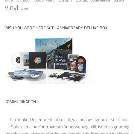
Südamerika
Steven Wilson
Single
Vinyl
Wien
WISH YOU WERE HERE 50TH ANNIVERSARY DELUXE BOX
KOMMUNIKATION
Ich denke, Roger merkt oft nicht, wie beängstigend er sein kann.
Sobald er eine Kontroverse für notwendig hält, ist er so grimmig
entschlossen, dass er alles in den Kampf wirft. Dagegen wirkt David