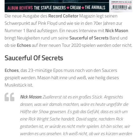
Die neue Ausgabe des
Record
Colletor
Magazin legt seinen
Schwerpunkt auf Pink Floyd und wie sie in den 70er Jahren zur
Nummer 1 Band aufstiegen. Ein neues Interview mit
Nick
Mason
bringt Neuigkeiten rund um seine
Saucerful
of
Secrets
Band und
ob sie
Echoes
auf ihrer neuen Tour 2020 spielen werden oder nicht.
Saucerful Of Secrets
Echoes
, das 23-minütige Epos muss noch von den Saucers
gespielt werden. Mason hält inne und weiß, wie heilig dieses
Musikstück ist.
Nick Mason:
Zuallererst ist es ein großes Stück. Angesichts
dessen, was wir damals machten, wäre es heute ungefähr die
Hälfte der Show gewesen. Es gab das Gefühl, dass es sich um
eine
Rick
Wright
Sache handelt. David sagte, nachdem
Rick
gestorben ist, er würde es nicht mehr spielen. Ich bin sicher, wir
werden es uns ansehen. Ich weiß nicht, ob wir es kürzen werden