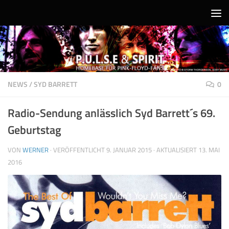
Unter dem Inhalt
NEWS
/
SYD BARRETT
0
Radio-Sendung anlässlich Syd Barrett´s 69.
Geburtstag
VON
WERNER
· VERÖFFENTLICHT
9. JANUAR 2015
· AKTUALISIERT
13. MAI
2016