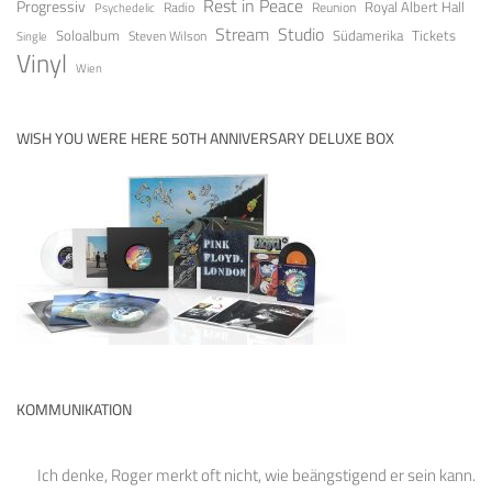
Rest in Peace
Progressiv
Royal Albert Hall
Radio
Reunion
Psychedelic
Stream
Studio
Soloalbum
Tickets
Südamerika
Steven Wilson
Single
Vinyl
Wien
WISH YOU WERE HERE 50TH ANNIVERSARY DELUXE BOX
KOMMUNIKATION
Ich denke, Roger merkt oft nicht, wie beängstigend er sein kann.