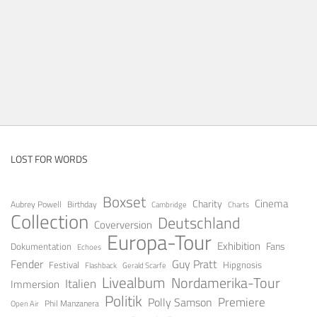
LOST FOR WORDS
Boxset
Cinema
Charity
Aubrey Powell
Birthday
Cambridge
Charts
Collection
Deutschland
Coverversion
Europa-Tour
Exhibition
Fans
Dokumentation
Echoes
Guy Pratt
Fender
Festival
Hipgnosis
Gerald Scarfe
Flashback
Livealbum
Nordamerika-Tour
Italien
Immersion
Politik
Premiere
Polly Samson
Open Air
Phil Manzanera