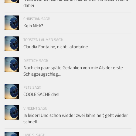
dabei
CHRISTIAN SAGT:
Kein Nick?
TORSTEN LAUMEN SAGT:
Claudia Fontaine, nicht Lafontaine.
DIETRICH SAGT:
Noch ein paar späte Gedanken von mir: Als der erste
Schlagzeugschlag...
PETE SAGT:
COOLE SACHE das!
VINCENT SAGT:
Ja leider! Und schon wieder zwei Jahre her', geht wieder
schnell.
UWE S. SAGT: