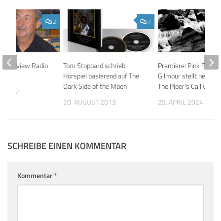
2
7
 Interview Radio
Tom Stoppard schrieb
Premiere: Pink Floyd’
nd
Hörspiel basierend auf The
Gilmour stellt neue Si
Dark Side of the Moon
The Piper’s Call vor
R 2012
20. AUGUST 2013
25. APRIL 2024
SCHREIBE EINEN KOMMENTAR
Kommentar
*