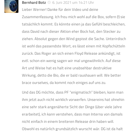
Bernhard Botz
6. Juni 2021 um 14:21 Uhr
Lieber Werner! Danke für dein Video und deine
Zusammenfassung. Ich freu mich wohl auf die Box, sofern (!) sie
tatsächlich kommt. Es könnte einen ja das Gefühl beschleichen,
dass David nach dieser Aktion eher Bock hat, den Stecker zu
ziehen. Absolut gegen den Wind gepisst die Sache. Unterirdisch
ist wohl das passendste Wort, es lässt einen mit Kopfschütteln
zurück. Das Roger an sich einen Floyd Release ankündigt, ist
evtl. schon ein wenig sagen wir mal ungewöhnlich. Auf diese
Art und Weise hat es halt eine unabsehbar destruktive
Wirkung, detto die Bio, die er bald raushauen will. We better
brace ourselves, da kommt noch einiges auf uns zu.
Und das DG möchte, dass PF “enigmatisch” bleiben, kann man
ihm jetzt auch nicht wirklich vorwerfen. Unsereins hat ohnehin
eine sehr stark angenäherte Sicht der Dinge (über viele Jahre
erarbeitet), ich kann verstehen, dass man Interna von damals
nicht einfach in einem breiteren Release drin haben will.
Obwohl es natürlich grundsätzlich wurscht wär. DG ist da halt