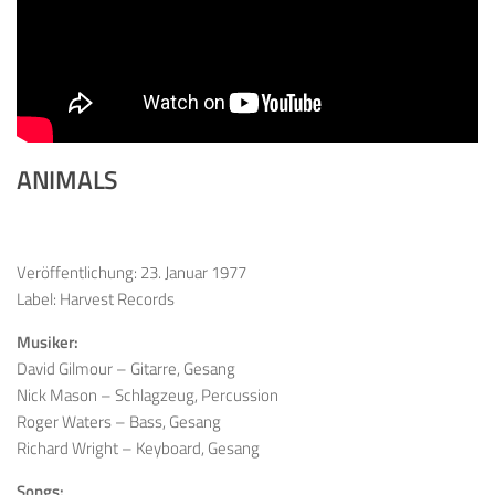
ANIMALS
Veröffentlichung: 23. Januar 1977
Label: Harvest Records
Musiker:
David Gilmour – Gitarre, Gesang
Nick Mason – Schlagzeug, Percussion
Roger Waters – Bass, Gesang
Richard Wright – Keyboard, Gesang
Songs: