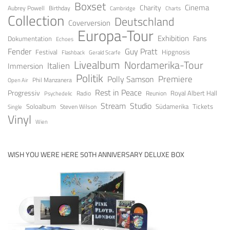
Boxset
Cinema
Charity
Aubrey Powell
Birthday
Cambridge
Charts
Collection
Deutschland
Coverversion
Europa-Tour
Exhibition
Fans
Dokumentation
Echoes
Guy Pratt
Fender
Festival
Hipgnosis
Gerald Scarfe
Flashback
Livealbum
Nordamerika-Tour
Italien
Immersion
Politik
Premiere
Polly Samson
Open Air
Phil Manzanera
Rest in Peace
Progressiv
Royal Albert Hall
Radio
Reunion
Psychedelic
Stream
Studio
Soloalbum
Tickets
Südamerika
Steven Wilson
Single
Vinyl
Wien
WISH YOU WERE HERE 50TH ANNIVERSARY DELUXE BOX