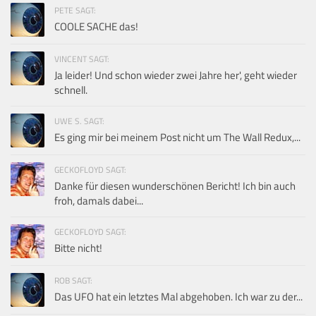
PETE SAGT:
COOLE SACHE das!
VINCENT SAGT:
Ja leider! Und schon wieder zwei Jahre her', geht wieder
schnell.
UWE S. SAGT:
Es ging mir bei meinem Post nicht um The Wall Redux,...
GECKOFLOYD SAGT:
Danke für diesen wunderschönen Bericht! Ich bin auch
froh, damals dabei...
GECKOFLOYD SAGT:
Bitte nicht!
ROB SAGT:
Das UFO hat ein letztes Mal abgehoben. Ich war zu der...