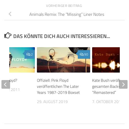
VORHERIGER BEITRAG
Animals Remix: The “Missing” Liner Notes
DAS KÖNNTE DICH AUCH INTERESSIEREN...
2
90
ink Floyd?
Offiziell: Pink Floyd
Kate Bush veröffentli
veröffentlichen The Later
gesamten Back-Katal
EMBER 2011
Years 1987-2019 Boxset
“Remastered”
29. AUGUST 2019
7. OKTOBER 2018