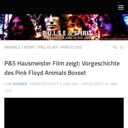
Unter dem Inhalt
ANIMALS
/
NEWS
/
P&S FILMS
/
PINK FLOYD
12
P&S Hausmeister Film zeigt: Vorgeschichte
des Pink Floyd Animals Boxset
VON
WERNER
· VERÖFFENTLICHT
5. JUNI 2021
· AKTUALISIERT
24. MAI
2025