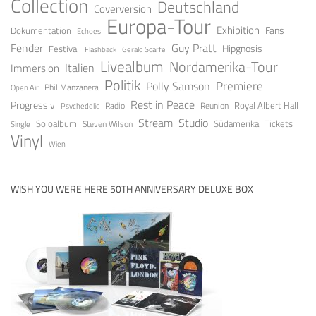
Collection
Deutschland
Coverversion
Europa-Tour
Exhibition
Fans
Dokumentation
Echoes
Fender
Guy Pratt
Festival
Hipgnosis
Gerald Scarfe
Flashback
Livealbum
Nordamerika-Tour
Italien
Immersion
Politik
Premiere
Polly Samson
Open Air
Phil Manzanera
Rest in Peace
Progressiv
Royal Albert Hall
Radio
Reunion
Psychedelic
Stream
Studio
Soloalbum
Tickets
Südamerika
Steven Wilson
Single
Vinyl
Wien
WISH YOU WERE HERE 50TH ANNIVERSARY DELUXE BOX