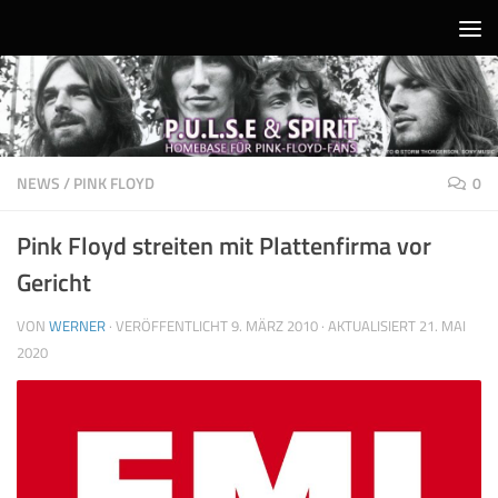
Unter dem Inhalt
NEWS
/
PINK FLOYD
0
Pink Floyd streiten mit Plattenfirma vor
Gericht
VON
WERNER
· VERÖFFENTLICHT
9. MÄRZ 2010
· AKTUALISIERT
21. MAI
2020