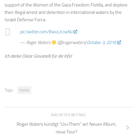
support of the Women of the Gaza Freedom Flotilla, and deplore
their illegal arrest and detention in international waters by the
Israeli Defense Force.
pic.twitter.com/BwvLJccwNu
— Roger Waters
(@rogerwaters)
October 3, 2016
Ich danke Oskar Giovanelli für die Info!
Tags:
Politik
NÄCHSTER BEITRAG
Roger Waters kündigt “Us+Them” an! Neues Album,
neue Tour?