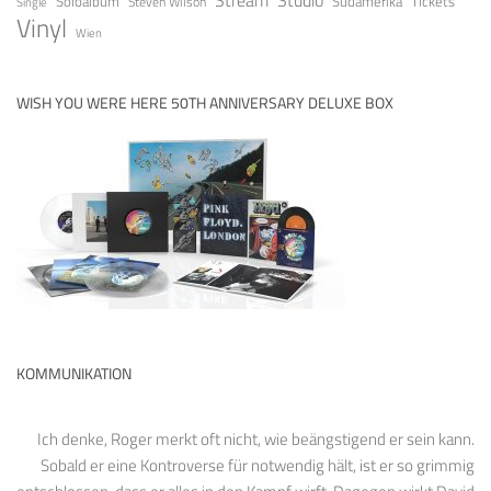
Soloalbum
Tickets
Südamerika
Steven Wilson
Single
Vinyl
Wien
WISH YOU WERE HERE 50TH ANNIVERSARY DELUXE BOX
KOMMUNIKATION
Ich denke, Roger merkt oft nicht, wie beängstigend er sein kann.
Sobald er eine Kontroverse für notwendig hält, ist er so grimmig