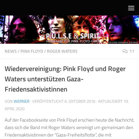
Unter dem Inhalt
NEWS
/
PINK FLOYD
/
ROGER WATERS
11
Wiedervereinigung: Pink Floyd und Roger
Waters unterstützen Gaza-
Friedensaktivistinnen
VON
WERNER
· VERÖFFENTLICHT
6. OKTOBER 2016
· AKTUALISIERT
19.
APRIL 2020
Auf der Facebookseite von Pink Floyd erschien heute die Nachricht,
dass sich die Band mit Roger Waters vereinigt um gemeinsam den
Friedensaktivistinnen der “Gaza-Freiheitsflotte”, die mit