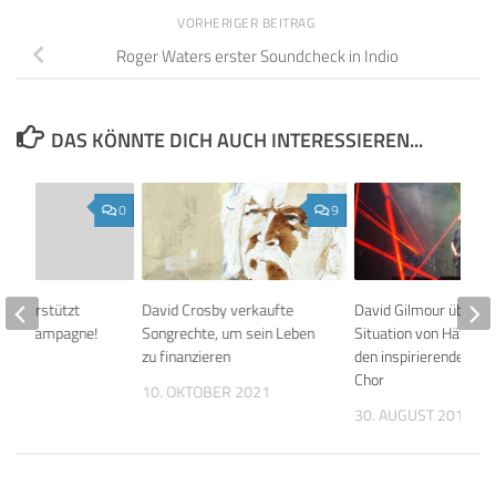
VORHERIGER BEITRAG
Roger Waters erster Soundcheck in Indio
DAS KÖNNTE DICH AUCH INTERESSIEREN...
0
9
 unterstützt
David Crosby verkaufte
David Gilmour über di
edenskampagne!
Songrechte, um sein Leben
Situation von Häftlin
zu finanzieren
den inspirierenden Lib
 2010
Chor
10. OKTOBER 2021
30. AUGUST 2015