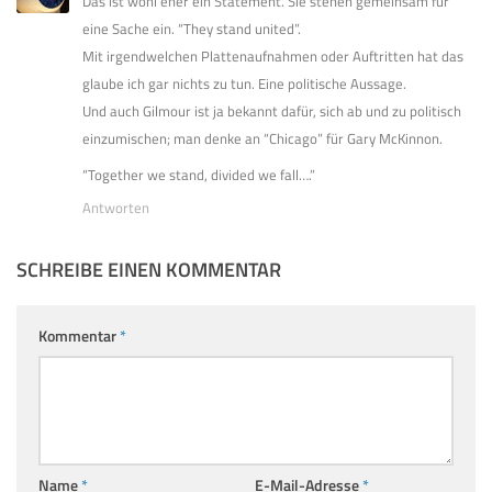
Das ist wohl eher ein Statement. Sie stehen gemeinsam für
eine Sache ein. “They stand united”.
Mit irgendwelchen Plattenaufnahmen oder Auftritten hat das
glaube ich gar nichts zu tun. Eine politische Aussage.
Und auch Gilmour ist ja bekannt dafür, sich ab und zu politisch
einzumischen; man denke an “Chicago” für Gary McKinnon.
“Together we stand, divided we fall….”
Antworten
SCHREIBE EINEN KOMMENTAR
Kommentar
*
Name
*
E-Mail-Adresse
*