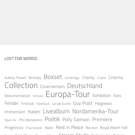
LOST FOR WORDS
Boxset
Cinema
Charity
Aubrey Powell
Birthday
Cambridge
Charts
Collection
Deutschland
Coverversion
Europa-Tour
Exhibition
Fans
Dokumentation
Echoes
Fender
Guy Pratt
Festival
Hipgnosis
Gerald Scarfe
Flashback
Livealbum
Nordamerika-Tour
Italien
Immersion
Politik
Premiere
Polly Samson
Open Air
Phil Manzanera
Rest in Peace
Progressiv
Royal Albert Hall
Radio
Reunion
Psychedelic
Stream
Studio