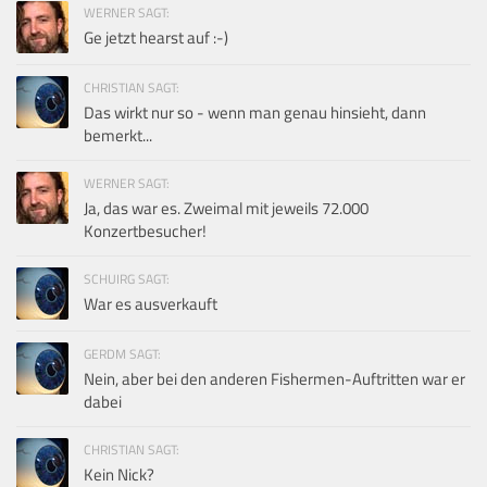
WERNER SAGT:
Ge jetzt hearst auf :-)
CHRISTIAN SAGT:
Das wirkt nur so - wenn man genau hinsieht, dann
bemerkt...
WERNER SAGT:
Ja, das war es. Zweimal mit jeweils 72.000
Konzertbesucher!
SCHUIRG SAGT:
War es ausverkauft
GERDM SAGT:
Nein, aber bei den anderen Fishermen-Auftritten war er
dabei
CHRISTIAN SAGT:
Kein Nick?