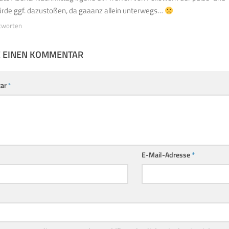
rde ggf. dazustoßen, da gaaanz allein unterwegs…
tworten
E EINEN KOMMENTAR
ar
*
E-Mail-Adresse
*