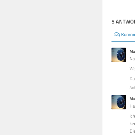
5 ANTWO
Komme
Ma
Na,
Wo
Da
An
Ma
Hal
ic
ke
Di