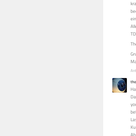
kr
be
ei
Al
TD
Th
Gr
Ma
An
th
Hal
Da
yo
be
La
Ku
Ab