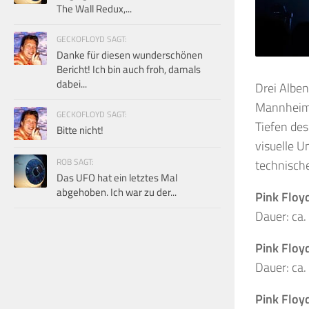
The Wall Redux,...
GECKOFLOYD SAGT:
Danke für diesen wunderschönen
Bericht! Ich bin auch froh, damals
dabei...
Drei Alben
Mannheim! 
GECKOFLOYD SAGT:
Tiefen des
Bitte nicht!
visuelle U
ROB SAGT:
technisch
Das UFO hat ein letztes Mal
abgehoben. Ich war zu der...
Pink Floy
Dauer: ca
Pink Floy
Dauer: ca
Pink Floy