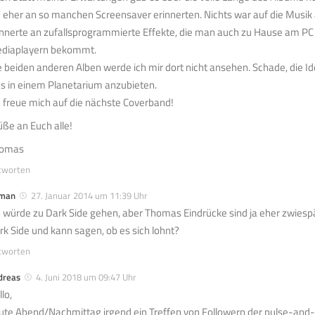
e eher an so manchen Screensaver erinnerten. Nichts war auf die Musik
innerte an zufallsprogrammierte Effekte, die man auch zu Hause am P
diaplayern bekommt.
e beiden anderen Alben werde ich mir dort nicht ansehen. Schade, die Ide
s in einem Planetarium anzubieten.
h freue mich auf die nächste Coverband!
üße an Euch alle!
omas
tworten
man
27. Januar 2014 um 11:39 Uhr
h würde zu Dark Side gehen, aber Thomas Eindrücke sind ja eher zwiesp
rk Side und kann sagen, ob es sich lohnt?
tworten
dreas
4. Juni 2018 um 09:47 Uhr
lo,
ute Abend/Nachmittag irgend ein Treffen von Followern der pulse-and-s