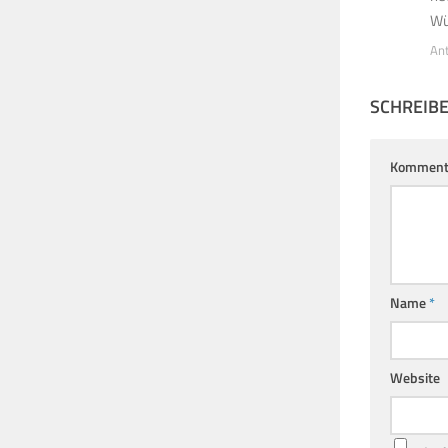
Wü
An
SCHREIB
Komment
Name
*
Website