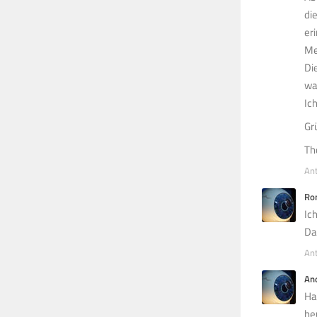
di
er
Me
Di
wa
Ic
Gr
Th
An
Ro
Ic
Da
An
An
Hal
he