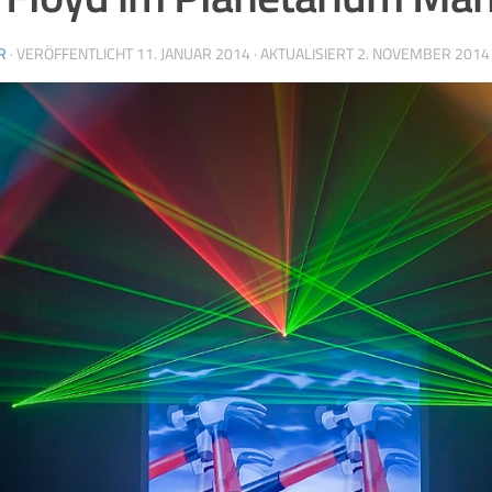
R
· VERÖFFENTLICHT
11. JANUAR 2014
· AKTUALISIERT
2. NOVEMBER 2014