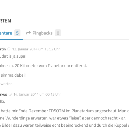
RTEN
ntare
5
Pingbacks
0
rtin
12. Januar 2014 um 13:52 Uhr
 dat is ja supa!
hne ca. 20 Kilometer vom Planetarium entfernt.
 simma dabei !!
tworten
rkus
14. Januar 2014 um 00:13 Uhr
lo,
h hatte mir Ende Dezember TDSOTM im Planetarium angeschaut. Man d
ine Wunderdinge erwarten, war etwas “leise”, aber dennoch recht klar.
e Bilder dazu waren teilweise echt beeindruckend und durch die Kuppel w