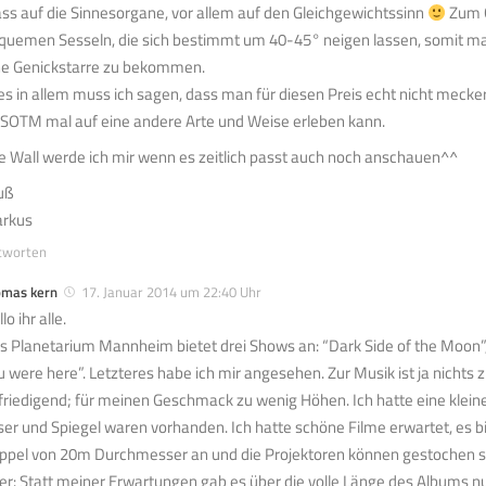
ass auf die Sinnesorgane, vor allem auf den Gleichgewichtssinn
Zum G
quemen Sesseln, die sich bestimmt um 40-45° neigen lassen, somit man
ne Genickstarre zu bekommen.
les in allem muss ich sagen, dass man für diesen Preis echt nicht meck
SOTM mal auf eine andere Arte und Weise erleben kann.
e Wall werde ich mir wenn es zeitlich passt auch noch anschauen^^
uß
rkus
tworten
omas kern
17. Januar 2014 um 22:40 Uhr
lo ihr alle.
s Planetarium Mannheim bietet drei Shows an: “Dark Side of the Moon”
u were here”. Letzteres habe ich mir angesehen. Zur Musik ist ja nichts 
friedigend; für meinen Geschmack zu wenig Höhen. Ich hatte eine klein
ser und Spiegel waren vorhanden. Ich hatte schöne Filme erwartet, es b
ppel von 20m Durchmesser an und die Projektoren können gestochen sch
er: Statt meiner Erwartungen gab es über die volle Länge des Albums n