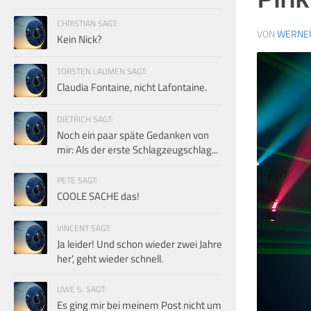
CHRISTIAN SAGT:
VON
WERNE
Kein Nick?
TORSTEN LAUMEN SAGT:
Claudia Fontaine, nicht Lafontaine.
DIETRICH SAGT:
Noch ein paar späte Gedanken von
mir: Als der erste Schlagzeugschlag...
PETE SAGT:
COOLE SACHE das!
VINCENT SAGT:
Ja leider! Und schon wieder zwei Jahre
her', geht wieder schnell.
UWE S. SAGT:
Es ging mir bei meinem Post nicht um