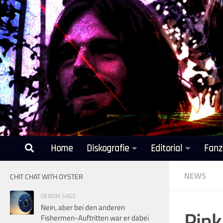
Unter dem Inhalt
Home
Diskografie
Editorial
Fanz
NEWS
CHIT CHAT WITH OYSTER
GERDM SAGT:
Nein, aber bei den anderen
Pink
Fishermen-Auftritten war er dabei