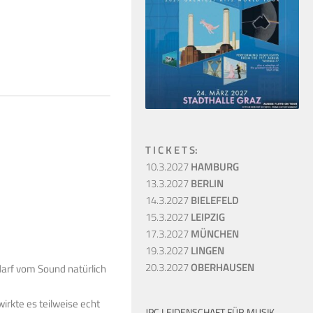
T I C K E T S:
10.3.2027
HAMBURG
13.3.2027
BERLIN
14.3.2027
BIELEFELD
15.3.2027
LEIPZIG
17.3.2027
MÜNCHEN
19.3.2027
LINGEN
20.3.2027
OBERHAUSEN
arf vom Sound natürlich
irkte es teilweise echt
JPC LEIDENSCHAFT FÜR MUSIK