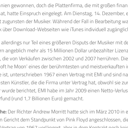
nien gewonnen, doch die Plattenfirma, die mit großen finan
t, hatte Einspruch eingelegt. Am Dienstag, 14. Dezember, e
 zugunsten der Musiker. Während der Fall in Bearbeitung war
ik über Download-Webseiten wie iTunes individuell zugängli
st allerdings nur Teil eines größeren Disputs der Musiker mit d
n angeblich mehr als 15 Millionen Dollar unbezahlter Lize
, die von Verkäufen zwischen 2002 und 2007 herrühren. Di
 oft he Moon’ eines der berühmtesten und meistverkauften i
 ist, unterschrieben 1967 einen Vertrag mit EMI und sind na
hsten Künstler, die die Firma unter Vertrag hat, obwohl sie zur 
 wurde berichtet, EMI habe im Jahr 2009 einen Netto-Verlus
Pfund (rund 1,7 Billionen Euro) gemacht.
he:
Der Richter Andrew Morritt hatte sich im März 2010 in 
 Gericht dem Standpunkt von Pink Floyd angeschlossen, die
Vertrag von 1967 verlängert, aber in dem Kontrakt noch kei