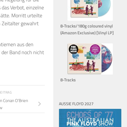
 das Verbot, einzelne
tte. Morritt urteilte
n Zeitalter gewahrt
8-Tracks/180g coloured vinyl
(Amazon Exclusive) [Vinyl LP]
antiemen aus den
d der Band noch nicht
8-Tracks
BEITRAG
in Conan O’Brien
AUSSIE FLOYD 2027
ow