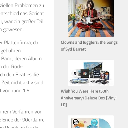
ziellen Problemen zu
ntschied das Gericht
, war ein großer Teil
ch gewesen.
er Plattenfirma, da
Clowns and Jugglers: the Songs
of Syd Barrett
nzgebühren
e Band, deren Album
n der Rock-
ch den Beatles die
Zeit nicht aktiv sind.
t von rund 1,5
Wish You Were Here (50th
Anniversary) Deluxe Box [Vinyl
LP]
einem Verfahren vor
 Ende der 90er Jahre
ne Regelung für die