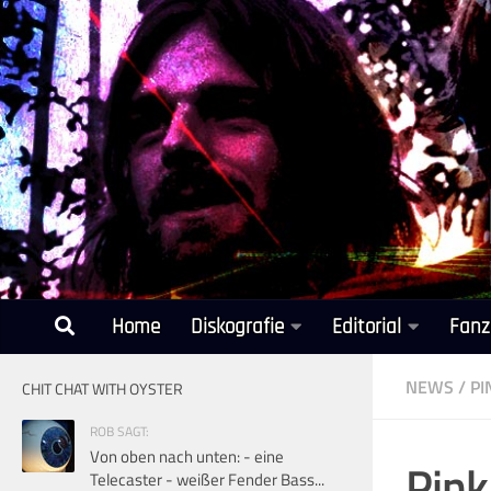
Unter dem Inhalt
Home
Diskografie
Editorial
Fanz
NEWS
/
PI
CHIT CHAT WITH OYSTER
ROB SAGT:
Von oben nach unten: - eine
Pink
Telecaster - weißer Fender Bass...