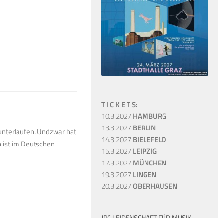
T I C K E T S:
10.3.2027
HAMBURG
13.3.2027
BERLIN
 unterlaufen. Undzwar hat
14.3.2027
BIELEFELD
on ist im Deutschen
15.3.2027
LEIPZIG
17.3.2027
MÜNCHEN
19.3.2027
LINGEN
20.3.2027
OBERHAUSEN
JPC LEIDENSCHAFT FÜR MUSIK