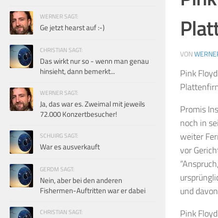
WERNER SAGT:
Plat
Ge jetzt hearst auf :-)
CHRISTIAN SAGT:
VON
WERNE
Das wirkt nur so - wenn man genau
hinsieht, dann bemerkt...
Pink Floyd
Plattenfir
WERNER SAGT:
Ja, das war es. Zweimal mit jeweils
Promis Ins
72.000 Konzertbesucher!
noch in se
weiter Fer
SCHUIRG SAGT:
War es ausverkauft
vor Gerich
“Anspruch,
GERDM SAGT:
ursprüngli
Nein, aber bei den anderen
und davon 
Fishermen-Auftritten war er dabei
Pink Floyd
CHRISTIAN SAGT: