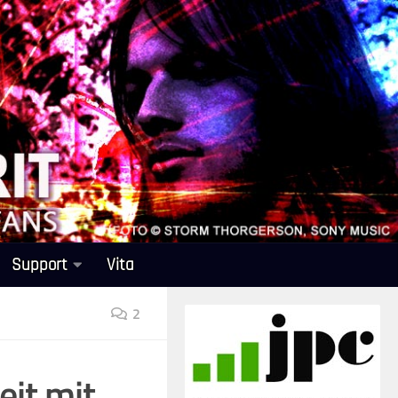
Support
Vita
2
eit mit