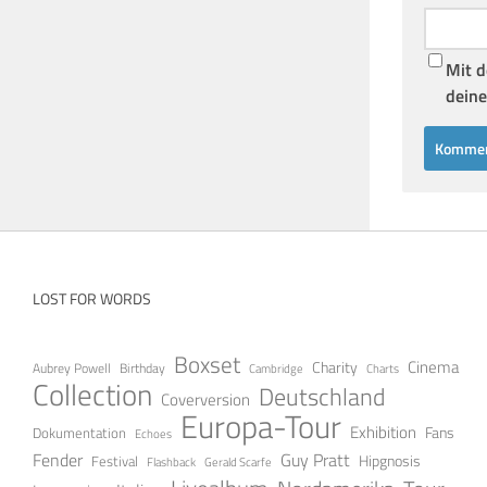
Mit d
deine
LOST FOR WORDS
Boxset
Cinema
Charity
Aubrey Powell
Birthday
Cambridge
Charts
Collection
Deutschland
Coverversion
Europa-Tour
Exhibition
Fans
Dokumentation
Echoes
Fender
Guy Pratt
Festival
Hipgnosis
Gerald Scarfe
Flashback