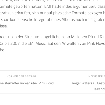
Formate getroffen hatten. EMI hatte indes argumentiert, dass
arat zu verkaufen, sich nur auf physische Formate bezogen hä
ss die künstlerische Integrität eines Albums auch im digitale
üsse.
indes noch der Streit um angebliche zehn Millionen Pfund T
2 bis 2007, die EMI Music laut den Anwälten von Pink Floy
abe
VORHERIGER BEITRAG
NÄCHSTER 
meisterhafter Roman über Pink Floyd
Roger Waters zu Gast 
Talksh