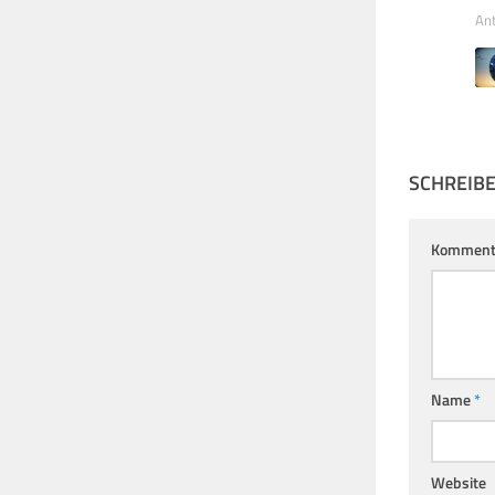
An
SCHREIB
Komment
Name
*
Website