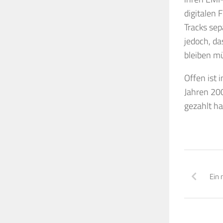
digitalen 
Tracks sep
jedoch, da
bleiben m
Offen ist 
Jahren 200
gezahlt h
Ein 