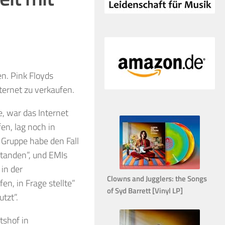
n. Pink Floyds
ternet zu verkaufen.
e, war das Internet
en, lag noch in
 Gruppe habe den Fall
 standen”, und EMIs
 in der
Clowns and Jugglers: the Songs
n, in Frage stellte”
of Syd Barrett [Vinyl LP]
tzt”.
tshof in