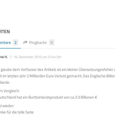
RTEN
ntare
2
Pingbacks
0
iel K.
16. Dezember 2010 um 21:44 Uhr
h glaube dem Verfasser des Artikels ist ein kleiner Übersetzungesfehler
I im letzten Jahr 2 Milliarden Euro Verlust gemacht. Das Englische Billi
liarde.
m Vergleich:
utschland hat ein Burttoinlandsprodukt von ca.3.3 Billionen €
l wieder:
ke für die tolle Seite