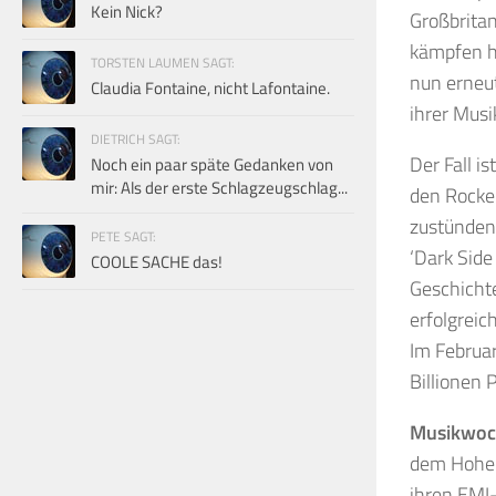
Kein Nick?
Großbritan
kämpfen ha
TORSTEN LAUMEN SAGT:
nun erneut
Claudia Fontaine, nicht Lafontaine.
ihrer Mus
DIETRICH SAGT:
Der Fall i
Noch ein paar späte Gedanken von
mir: Als der erste Schlagzeugschlag...
den Rocker
zustünden
PETE SAGT:
‘Dark Side
COOLE SACHE das!
Geschichte
erfolgreic
Im Februar
Billionen 
Musikwoc
dem Hohen
ihren EMI-