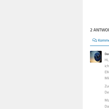
2 ANTWO
Komme
Dan
Hi,
ic
EM
Mil
Zu
De
Ma
Dan