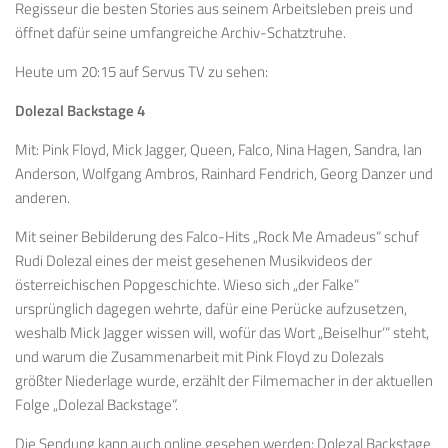
Regisseur die besten Stories aus seinem Arbeitsleben preis und
öffnet dafür seine umfangreiche Archiv-Schatztruhe.
Heute um 20:15 auf Servus TV zu sehen:
Dolezal Backstage 4
Mit: Pink Floyd, Mick Jagger, Queen, Falco, Nina Hagen, Sandra, Ian
Anderson, Wolfgang Ambros, Rainhard Fendrich, Georg Danzer und
anderen.
Mit seiner Bebilderung des Falco-Hits „Rock Me Amadeus“ schuf
Rudi Dolezal eines der meist gesehenen Musikvideos der
österreichischen Popgeschichte. Wieso sich „der Falke“
ursprünglich dagegen wehrte, dafür eine Perücke aufzusetzen,
weshalb Mick Jagger wissen will, wofür das Wort „Beiselhur‘“ steht,
und warum die Zusammenarbeit mit Pink Floyd zu Dolezals
größter Niederlage wurde, erzählt der Filmemacher in der aktuellen
Folge „Dolezal Backstage“.
Die Sendung kann auch online gesehen werden: Dolezal Backstage