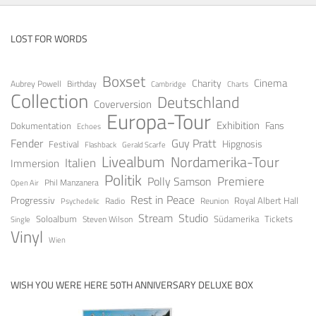
LOST FOR WORDS
Boxset
Cinema
Charity
Aubrey Powell
Birthday
Cambridge
Charts
Collection
Deutschland
Coverversion
Europa-Tour
Exhibition
Fans
Dokumentation
Echoes
Guy Pratt
Fender
Festival
Hipgnosis
Gerald Scarfe
Flashback
Livealbum
Nordamerika-Tour
Italien
Immersion
Politik
Premiere
Polly Samson
Open Air
Phil Manzanera
Rest in Peace
Progressiv
Royal Albert Hall
Radio
Reunion
Psychedelic
Stream
Studio
Soloalbum
Tickets
Südamerika
Steven Wilson
Single
Vinyl
Wien
WISH YOU WERE HERE 50TH ANNIVERSARY DELUXE BOX