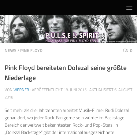
Unter dem Inhalt
NEWS
/
PINK FLOYD
0
Pink Floyd bereiteten Dolezal seine größte
Niederlage
VON
WERNER
· VERÖFFENTLICHT
18. JUNI 2015
· AKTUALISIERT
6. AUGUST
2018
Seit mehr als drei Jahrzehnten arbeitet Musik-Filmer Rudi Dolezal
genau dort, wo jeder Rock-Fan gerne sein würde: im Backstage-
Bereich der weltweit bekanntesten Rock- und Pop-Stars. In
„Dolezal Backstage“ gibt der international ausgezeichnete