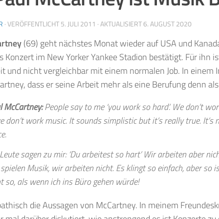
R
· VERÖFFENTLICHT
5. JULI 2011
· AKTUALISIERT
6. AUGUST 2020
artney
(69) geht nächstes Monat wieder auf USA und Kanada 
s Konzert im New Yorker Yankee Stadion bestätigt. Für ihn 
it und nicht vergleichbar mit einem normalen Job. In einem 
rtney, dass er seine Arbeit mehr als eine Berufung denn als 
l McCartney:
People say to me ‘you work so hard’. We don’t wor
 don’t work music. It sounds simplistic but it’s really true. It’s 
ce.
Leute sagen zu mir: ‘Du arbeitest so hart’ Wir arbeiten aber nich
spielen Musik, wir arbeiten nicht. Es klingt so einfach, aber so is
ht so, als wenn ich ins Büro gehen würde!
athisch die Aussagen von McCartney. In meinem Freundeskr
r mal darüber diskutiert, wie anstrengend es ist Konzerte zu 