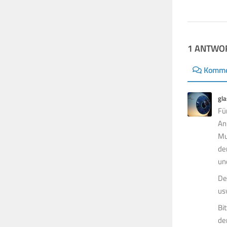
1 ANTWO
Komme
gla
Fü
An
Mu
de
un
De
us
Bi
de