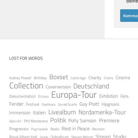
deine
LOST FOR WORDS
Boxset
Cinema
Charity
Aubrey Powell
Birthday
Cambridge
Charts
Collection
Deutschland
Coverversion
Europa-Tour
Exhibition
Fans
Dokumentation
Echoes
Fender
Guy Pratt
Festival
Hipgnosis
Gerald Scarfe
Flashback
Livealbum
Nordamerika-Tour
Italien
Immersion
Politik
Premiere
Polly Samson
Open Air
Phil Manzanera
Rest in Peace
Progressiv
Radio
Reunion
Psychedelic
Stream
Studio
Soloalbum
Royal Albert Hall
Steven Wilson
Single