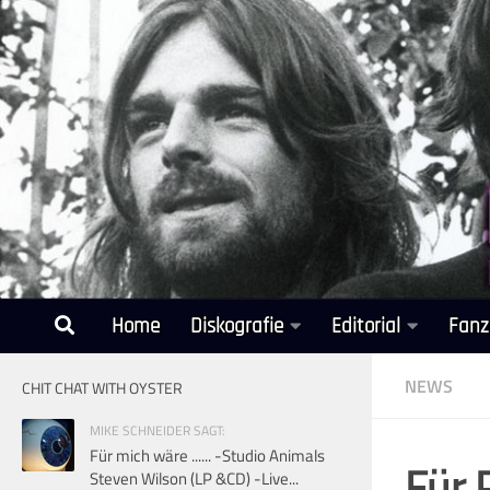
Unter dem Inhalt
Home
Diskografie
Editorial
Fanz
NEWS
CHIT CHAT WITH OYSTER
MIKE SCHNEIDER SAGT:
Für mich wäre ...... -Studio Animals
Für 
Steven Wilson (LP &CD) -Live...