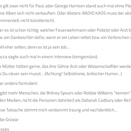
s gilt zwar nicht für Paul, aber George Harrison stand auch mal ohne Pla
ine Alben sich nicht verkauften. Oder Waters: RADIO KAOS muss der ab
ommerziell, nicht künstlerisch).
er es ist schon richtig: welcher Feuerwehrmann oder Polizist oder Arz
w. ein Dankeschön dafür, wenn er ein Leben rettet bzw. ein Verbrechen 
hl eher selten, denn es ist ja sein Job…
cca sagte auch mal in einem Interview (sinngemäss):
le Mütter hätten gerne, das ihre Söhne Arzt oder Wissenschalftler werde
s Du clever sein musst… (Achtung! Selbstironie, britischer Humor…)
er anders formuliert:
 gibt mehr Menschen, die Britney Spears oder Robbie Williams “kennen”
 den Medien, nicht die Personen dahinter) als Deborah Cadbury oder Ric
ese Tatsache stimmt mich verdammt traurig und nachdenklich…
ebe Grüsse
asses