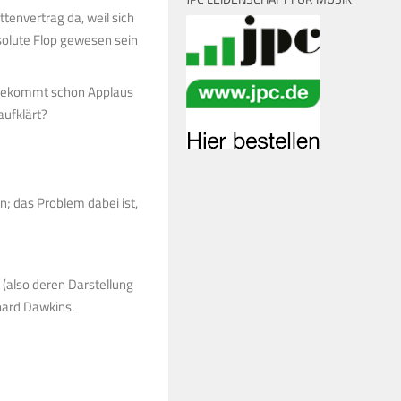
ttenvertrag da, weil sich
solute Flop gewesen sein
t bekommt schon Applaus
aufklärt?
n; das Problem dabei ist,
 (also deren Darstellung
hard Dawkins.