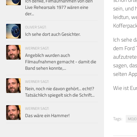
Ich denke, Filmaufnahmen von den
Live Rehearsals 1977 wären eine
sein, und 
der...
leidtun, w
Kofferpack
OLIVER SAGT:
Ich sehe dort auch Gesichter.
Ich sehe d
dem Ford 
WERNER SAGT:
Angeblich wurden auch
aufzutrete
Filmaufnahmen gemacht - damit die
sagen, das
Band sehen konnte,...
selten App
WERNER SAGT:
Wie ist Eu
Nein, noch nie davon gehört... echt!?
Tatsächlich spiegelt sich die Schrift...
WERNER SAGT:
Das wäre ein Hammer!
Tags:
MOJO