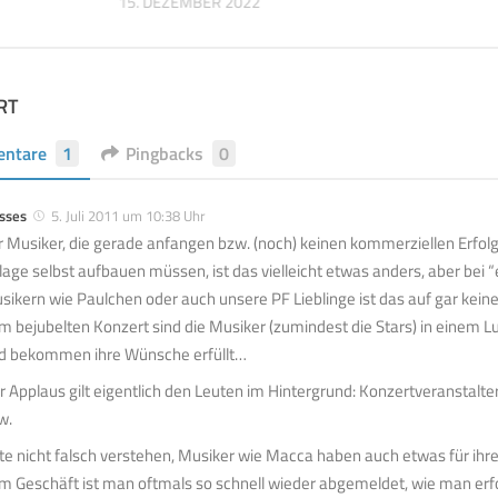
15. DEZEMBER 2022
RT
ntare
1
Pingbacks
0
sses
5. Juli 2011 um 10:38 Uhr
r Musiker, die gerade anfangen bzw. (noch) keinen kommerziellen Erfolg 
lage selbst aufbauen müssen, ist das vielleicht etwas anders, aber bei
sikern wie Paulchen oder auch unsere PF Lieblinge ist das auf gar keine
m bejubelten Konzert sind die Musiker (zumindest die Stars) in einem 
d bekommen ihre Wünsche erfüllt…
r Applaus gilt eigentlich den Leuten im Hintergrund: Konzertveranstalter
w.
tte nicht falsch verstehen, Musiker wie Macca haben auch etwas für ihre
m Geschäft ist man oftmals so schnell wieder abgemeldet, wie man erf