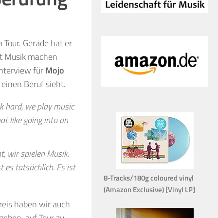
Tour. Gerade hat er
ist Musik machen
Interview für
Mojo
einen Beruf sieht.
k hard, we play music
not like going into an
t, wir spielen Musik.
t es tatsächlich. Es ist
8-Tracks/180g coloured vinyl
(Amazon Exclusive) [Vinyl LP]
eis haben wir auch
geben, auf Tour zu