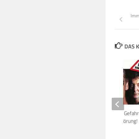
Imme
DAS K
Pink Floyd The Wall – Gefahr
Fortschreitende Zerstörung!
2. DEZEMBER 2011