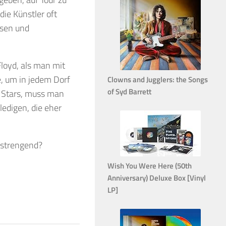
die Künstler oft
isen und
Floyd, als man mit
, um in jedem Dorf
Clowns and Jugglers: the Songs
of Syd Barrett
r Stars, muss man
ledigen, die eher
anstrengend?
Wish You Were Here (50th
Anniversary) Deluxe Box [Vinyl
LP]