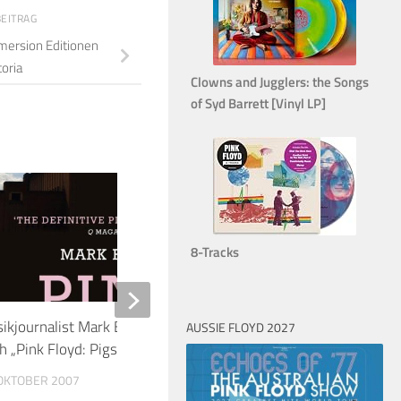
BEITRAG
mersion Editionen
toria
Clowns and Jugglers: the Songs
of Syd Barrett [Vinyl LP]
0
8-Tracks
ikjournalist Mark Blake über sein
Roger Waters Intervi
AUSSIE FLOYD 2027
h „Pink Floyd: Pigs Might Fly”!
MOJO
 OKTOBER 2007
27. JUNI 2017