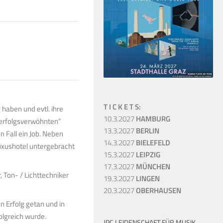
T I C K E T S:
haben und evtl. ihre
10.3.2027
HAMBURG
 “erfolgsverwöhnten”
13.3.2027
BERLIN
n Fall ein Job. Neben
14.3.2027
BIELEFELD
Luxushotel untergebracht
15.3.2027
LEIPZIG
17.3.2027
MÜNCHEN
, Ton- / Lichttechniker
19.3.2027
LINGEN
20.3.2027
OBERHAUSEN
n Erfolg getan und in
olgreich wurde.
JPC LEIDENSCHAFT FÜR MUSIK