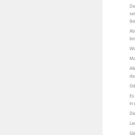
Da
se
(k
Ab
bz
Wo
Ma
Al
da
Od
Es
in
Di
Li
Gl