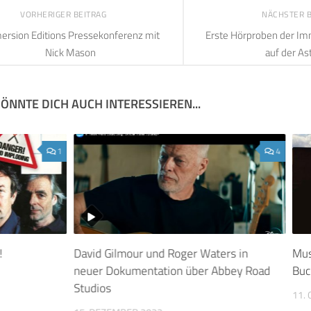
VORHERIGER BEITRAG
NÄCHSTER 
rsion Editions Pressekonferenz mit
Erste Hörproben der Im
Nick Mason
auf der As
ÖNNTE DICH AUCH INTERESSIEREN...
1
4
!
David Gilmour und Roger Waters in
Mus
neuer Dokumentation über Abbey Road
Buc
Studios
11.