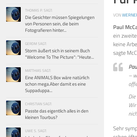
THOMAS P. SAGT:
VON
WERNE
Die Gesichter müssen Spiegelungen
von Personen sein, die beim
Paul McC
Fotografieren hinter...
ein zweite
keine Arbe
GERDM SAGT:
Storm äußert sich in seinem Buch
sagte McCa
"Welcome To The Picture": "Heute...
Pau
MATTHIAS SAGT:
– we
Eine ANIMALS Box wäre natürlich
offi
schon mega.Aber damit es eine
Suppaduppa...
Die 
CHRISTIAN SAGT:
Wir 
Passte das eigentlich alles in den
nic
kleinen Tourbus?
Sehr symp
UWE S. SAGT:
schon öfte