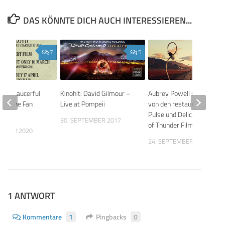
DAS KÖNNTE DICH AUCH INTERESSIEREN...
7
5
n’s Saucerful
Kinohit: David Gilmour –
Aubrey Powell schwärmt
s – The Fan
Live at Pompeii
von den restaurierten
Pulse und Delicate Sound
30. SEPTEMBER 2017
of Thunder Filmen!
EMBER 2020
24. SEPTEMBER 2019
1 ANTWORT
Kommentare
1
Pingbacks
0