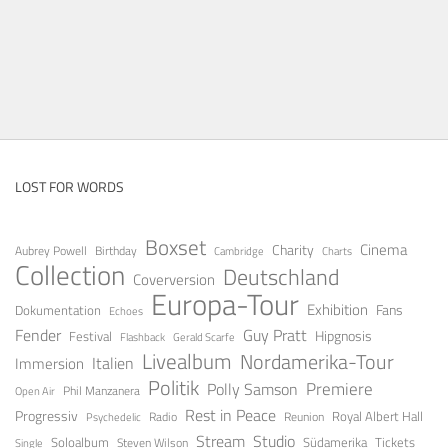
LOST FOR WORDS
Boxset
Cinema
Charity
Aubrey Powell
Birthday
Cambridge
Charts
Collection
Deutschland
Coverversion
Europa-Tour
Exhibition
Fans
Dokumentation
Echoes
Fender
Guy Pratt
Festival
Hipgnosis
Gerald Scarfe
Flashback
Livealbum
Nordamerika-Tour
Italien
Immersion
Politik
Premiere
Polly Samson
Open Air
Phil Manzanera
Rest in Peace
Progressiv
Royal Albert Hall
Radio
Reunion
Psychedelic
Stream
Studio
Soloalbum
Tickets
Südamerika
Steven Wilson
Single