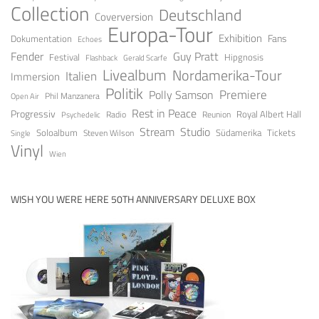
Collection
Deutschland
Coverversion
Europa-Tour
Exhibition
Fans
Dokumentation
Echoes
Guy Pratt
Fender
Festival
Hipgnosis
Gerald Scarfe
Flashback
Livealbum
Nordamerika-Tour
Italien
Immersion
Politik
Premiere
Polly Samson
Open Air
Phil Manzanera
Rest in Peace
Progressiv
Royal Albert Hall
Radio
Reunion
Psychedelic
Stream
Studio
Soloalbum
Tickets
Südamerika
Steven Wilson
Single
Vinyl
Wien
WISH YOU WERE HERE 50TH ANNIVERSARY DELUXE BOX