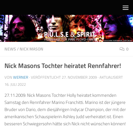
Unter dem Inhalt
NEWS
/
NICK MASON
0
Nick Masons Tochter heiratet Rennfahrer!
VON
WERNER
· VERÖFFENTLICHT
27. NOVEMBER 2009
· AKTUALISIERT
16. JULI 2022
27.11.2009: Nick Masons Tochter Holly heiratet kommenden
Samstag den Rennfahrer Marino Franchitti. Marino ist der jüngere
Bruder von Dario, dem diesjährigen Indycar Champion, der mit der
amerikanischen Schauspielerin Ashley Judd verheiratet ist. Einen
besseren Schwiegersohn hätte sich Nick nicht wünschen können!