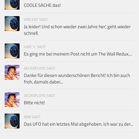
COOLE SACHE das!
VINCENT SAGT:
Ja leider! Und schon wieder zwei Jahre her', geht wieder
schnell.
UWE S. SAGT:
Es ging mir bei meinem Post nicht um The Wall Redux,...
GECKOFLOYD SAGT:
Danke für diesen wunderschönen Bericht! Ich bin auch
froh, damals dabei...
GECKOFLOYD SAGT:
Bitte nicht!
ROB SAGT:
Das UFO hat ein letztes Mal abgehoben. Ich war zu der...