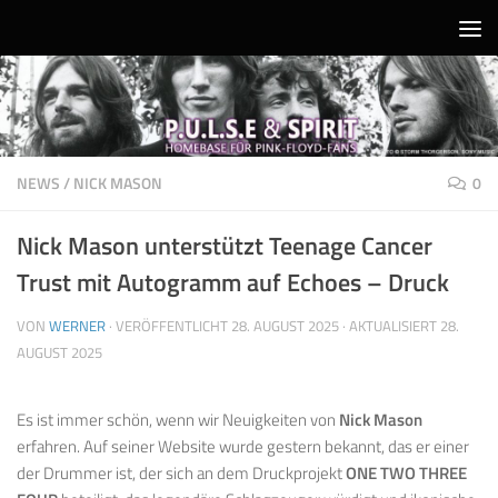
Unter dem Inhalt
NEWS
/
NICK MASON
0
Nick Mason unterstützt Teenage Cancer
Trust mit Autogramm auf Echoes – Druck
VON
WERNER
· VERÖFFENTLICHT
28. AUGUST 2025
· AKTUALISIERT
28.
AUGUST 2025
Es ist immer schön, wenn wir Neuigkeiten von
Nick Mason
erfahren. Auf seiner Website wurde gestern bekannt, das er einer
der Drummer ist, der sich an dem Druckprojekt
ONE TWO THREE