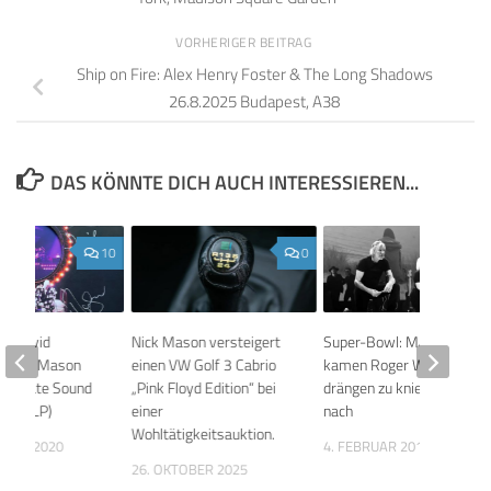
VORHERIGER BEITRAG
Ship on Fire: Alex Henry Foster & The Long Shadows
26.8.2025 Budapest, A38
DAS KÖNNTE DICH AUCH INTERESSIEREN...
10
0
e: David
Nick Mason versteigert
Super-Bowl: Maroon 5
& Nick Mason
einen VW Golf 3 Cabrio
kamen Roger Waters
 Delicate Sound
„Pink Floyd Edition“ bei
drängen zu knien nicht
r (3-LP)
einer
nach
Wohltätigkeitsauktion.
MBER 2020
4. FEBRUAR 2019
26. OKTOBER 2025