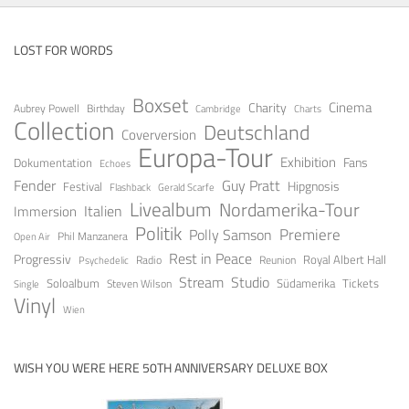
LOST FOR WORDS
Boxset
Cinema
Charity
Aubrey Powell
Birthday
Cambridge
Charts
Collection
Deutschland
Coverversion
Europa-Tour
Exhibition
Fans
Dokumentation
Echoes
Fender
Guy Pratt
Festival
Hipgnosis
Gerald Scarfe
Flashback
Livealbum
Nordamerika-Tour
Italien
Immersion
Politik
Premiere
Polly Samson
Open Air
Phil Manzanera
Rest in Peace
Progressiv
Royal Albert Hall
Radio
Reunion
Psychedelic
Stream
Studio
Soloalbum
Tickets
Südamerika
Steven Wilson
Single
Vinyl
Wien
WISH YOU WERE HERE 50TH ANNIVERSARY DELUXE BOX