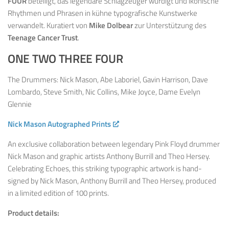
FOUR
beteiligt, das legendäre Schlagzeuger würdigt und ikonische
Rhythmen und Phrasen in kühne typografische Kunstwerke
verwandelt. Kuratiert von
Mike Dolbear
zur Unterstützung des
Teenage Cancer Trust
.
ONE TWO THREE FOUR
The Drummers: Nick Mason, Abe Laboriel, Gavin Harrison, Dave
Lombardo, Steve Smith, Nic Collins, Mike Joyce, Dame Evelyn
Glennie
Nick Mason Autographed Prints
An exclusive collaboration between legendary Pink Floyd drummer
Nick Mason and graphic artists Anthony Burrill and Theo Hersey.
Celebrating Echoes, this striking typographic artwork is hand-
signed by Nick Mason, Anthony Burrill and Theo Hersey, produced
in a limited edition of 100 prints.
Product details: