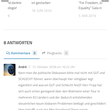
ekt und dankte
ist gestorben
“For Freedom, Justice
Technologie!
Equality” Gala in New
18. JUNI 2020
R 2018
5. MAI 2016
8 ANTWORTEN
Kommentare
8
Pingbacks
0
André
12. Oktober 2018 um 16:22 Uhr
Kann man die politische Diskussion bitte mal nicht mit GUT und
SCHLECHT führen, wenn überhaupt hier nötig(wer legt
eigentlich und warum GUT und Schlecht fest)? Herr Fripp hat
sich auch schon genügend über den Wahnsinn einer Tour in
mehreren EU Ländern und der dadurch entstehenden
steuerlichen kaum lösbaren Problemen beklagt und geschildert
(dies betrifft auch das Merchandising).Diese ganze