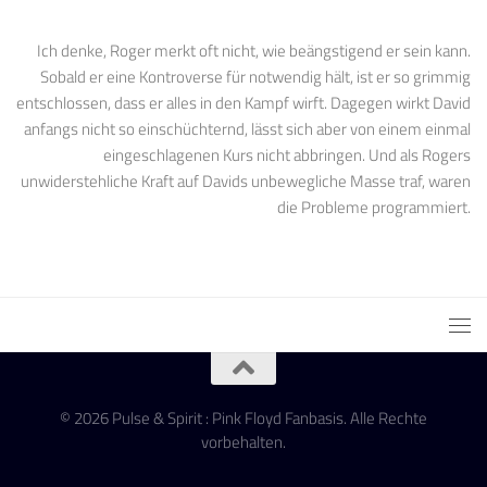
Ich denke, Roger merkt oft nicht, wie beängstigend er sein kann.
Sobald er eine Kontroverse für notwendig hält, ist er so grimmig
entschlossen, dass er alles in den Kampf wirft. Dagegen wirkt David
anfangs nicht so einschüchternd, lässt sich aber von einem einmal
eingeschlagenen Kurs nicht abbringen. Und als Rogers
unwiderstehliche Kraft auf Davids unbewegliche Masse traf, waren
die Probleme programmiert.
© 2026 Pulse & Spirit : Pink Floyd Fanbasis. Alle Rechte
vorbehalten.