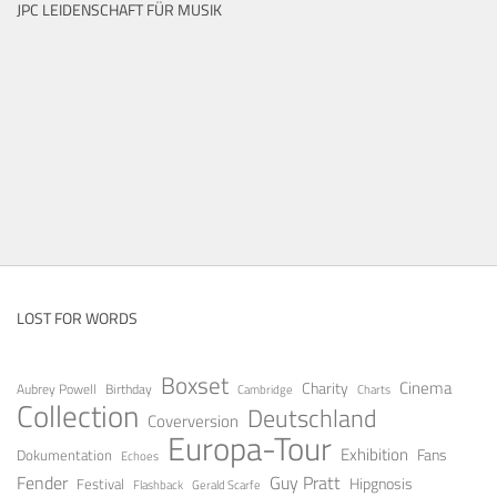
JPC LEIDENSCHAFT FÜR MUSIK
LOST FOR WORDS
Boxset
Cinema
Charity
Aubrey Powell
Birthday
Cambridge
Charts
Collection
Deutschland
Coverversion
Europa-Tour
Exhibition
Fans
Dokumentation
Echoes
Guy Pratt
Fender
Festival
Hipgnosis
Gerald Scarfe
Flashback