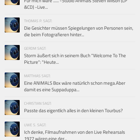
Für mich wäre ...... -Studio Animals Steven Wilson (LP
&CD) -Live...
THOMAS P. SAGT:
Die Gesichter müssen Spiegelungen von Personen sein,
die beim Fotografieren hinter...
GERDM SAGT:
Storm äußert sich in seinem Buch "Welcome To The
Picture": "Heute...
MATTHIAS SAGT:
Eine ANIMALS Box wäre natürlich schon mega.Aber
damit es eine Suppaduppa...
CHRISTIAN SAGT:
Passte das eigentlich alles in den kleinen Tourbus?
UWE S. SAGT:
Ich denke, Filmaufnahmen von den Live Rehearsals
1977 wären eine der...