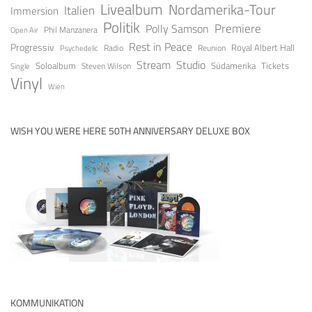
Livealbum
Nordamerika-Tour
Italien
Immersion
Politik
Premiere
Polly Samson
Open Air
Phil Manzanera
Rest in Peace
Progressiv
Royal Albert Hall
Radio
Reunion
Psychedelic
Stream
Studio
Soloalbum
Tickets
Südamerika
Steven Wilson
Single
Vinyl
Wien
WISH YOU WERE HERE 50TH ANNIVERSARY DELUXE BOX
KOMMUNIKATION