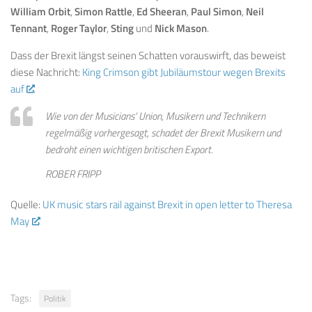
William Orbit
,
Simon Rattle
,
Ed Sheeran
,
Paul Simon
,
Neil
Tennant
,
Roger Taylor
,
Sting
und
Nick Mason
.
Dass der Brexit längst seinen Schatten vorauswirft, das beweist
diese Nachricht:
King Crimson gibt Jubiläumstour wegen Brexits
auf
.
Wie von der Musicians’ Union, Musikern und Technikern
regelmäßig vorhergesagt, schadet der Brexit Musikern und
bedroht einen wichtigen britischen Export.
ROBER FRIPP
Quelle:
UK music stars rail against Brexit in open letter to Theresa
May
Tags:
Politik