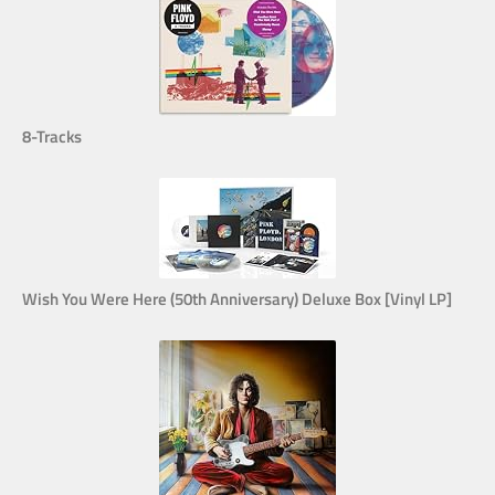
8-Tracks
Wish You Were Here (50th Anniversary) Deluxe Box [Vinyl LP]