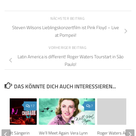
NÄCHSTER BEITRAG
Steven Wilsons Lieblingskonzertfilm ist Pink Floyd – Live
at Pompeii!
VORHERIGER BEITRAG
Latin America is different! Roger Waters Tourstart in São
Paulo!
DAS KÖNNTE DICH AUCH INTERESSIEREN...
17
7
rs zollt Sängerin
We’ll Meet Again: Vera Lynn
Roger Waters Auftritt