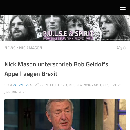
Unter dem Inhalt
NEWS
/
NICK MASON
8
Nick Mason unterschrieb Bob Geldof’s
Appell gegen Brexit
VON
WERNER
· VERÖFFENTLICHT
12. OKTOBER 2018
· AKTUALISIERT
21.
JANUAR 2021