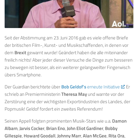
Seit der Abstimmung am 23. Juni 2016 gab es viele offene Briefe
der britischen Film-, Kunst- und Musikschaffenden, in denen vor
dem
Brexit
gewarnt wurde! Geändert haben die alle miteinander
freilich nichts! Aber jeder dieser Versuche die Dinge zum besseren
zu bewegen ist besser, als ein weiterer gelangweilter Fingerwisch
übers Smartphone.
Der Guardian berichtete über
Bob Geldof’s
erneute Initiative
. Er
schrieb an Premierministerin
Theresa May
und warnte vor der
Zerstörung eine der wichtigsten Exportindustrien des Landes, der
Popmusik! Geldof fordert ein zweites Referendum!
Seinen Appell folgten prominenten Musik-Stars wie u.a.
Damon
Albarn
,
Jarvis Cocker
,
Brian Eno
,
John Eliot Gardiner
,
Bobby
Gillespie
,
Howard Goodall
,
Johnny Marr
,
Alan McGee
,
Rita Ora
,