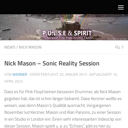
Unter dem Inhalt
NEWS
/
NICK MASON
7
Nick Mason – Sonic Reality Session
VON
WERNER
· VERÖFFENTLICHT
25. JANUAR 2013
· AKTUALISIERT
15.
APRIL 2023
Dass es für Pink Floyd keinen besseren Drummer, als Nick Mason
gegeben hat, das ist schon länger bekannt. Dave Kerzner wollte es
wissen, was denn Mason’s Qualität ausmacht. Vergangenen
November lud Kerzner, Mason und Alan Parsons, zu einer Session
in ein Studio in London ein. Einen sehr interessanten Videoclip von
dieser Session, Mason spielt u. a. zu “Echoes”, gibt es hier zu