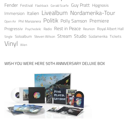
Fender
Guy Pratt
Festival
Hipgnosis
Gerald Scarfe
Flashback
Livealbum
Nordamerika-Tour
Italien
Immersion
Politik
Premiere
Polly Samson
Open Air
Phil Manzanera
Rest in Peace
Progressiv
Royal Albert Hall
Radio
Reunion
Psychedelic
Stream
Studio
Soloalbum
Tickets
Südamerika
Steven Wilson
Single
Vinyl
Wien
WISH YOU WERE HERE 50TH ANNIVERSARY DELUXE BOX