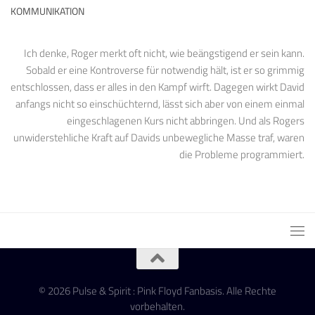
KOMMUNIKATION
Ich denke, Roger merkt oft nicht, wie beängstigend er sein kann.
Sobald er eine Kontroverse für notwendig hält, ist er so grimmig
entschlossen, dass er alles in den Kampf wirft. Dagegen wirkt David
anfangs nicht so einschüchternd, lässt sich aber von einem einmal
eingeschlagenen Kurs nicht abbringen. Und als Rogers
unwiderstehliche Kraft auf Davids unbewegliche Masse traf, waren
die Probleme programmiert.
© 2026 Pulse & Spirit : Pink Floyd Fanbasis. Alle Rechte
vorbehalten.