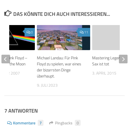
DAS KÖNNTE DICH AUCH INTERESSIEREN...
0
11
über Pink Floyd –
Michael Landau: Für Pink
Mastering Legende D
ide of the Moon
Floyd zu spielen, war eines
Sax ist tot
der bizarrsten Dinge
EMBER 2007
3. APRIL 2015
überhaupt.
9. JULI 2023
7 ANTWORTEN
Kommentare
7
Pingbacks
0