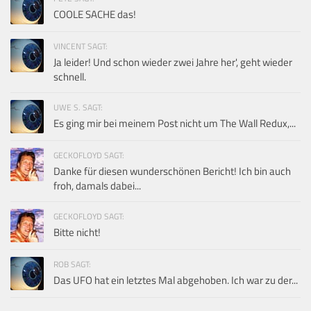
COOLE SACHE das!
VINCENT SAGT:
Ja leider! Und schon wieder zwei Jahre her', geht wieder
schnell.
UWE S. SAGT:
Es ging mir bei meinem Post nicht um The Wall Redux,...
GECKOFLOYD SAGT:
Danke für diesen wunderschönen Bericht! Ich bin auch
froh, damals dabei...
GECKOFLOYD SAGT:
Bitte nicht!
ROB SAGT:
Das UFO hat ein letztes Mal abgehoben. Ich war zu der...