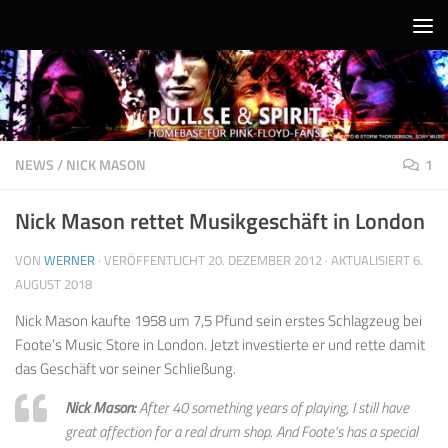
Unter dem Inhalt
NEWS
/
NICK MASON
1
Nick Mason rettet Musikgeschäft in London
VON
WERNER
· VERÖFFENTLICHT
20. DEZEMBER 2012
· AKTUALISIERT
6.
AUGUST 2018
Nick Mason kaufte 1958 um 7,5 Pfund sein erstes Schlagzeug bei
Foote’s Music Store in London. Jetzt investierte er und rette damit
das Geschäft vor seiner Schließung.
Nick Mason:
After 40 something years of playing, I still have
great affection for a real drum shop. And Foote’s has a special