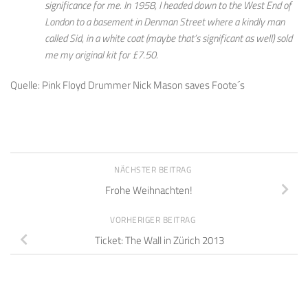
significance for me. In 1958, I headed down to the West End of
London to a basement in Denman Street where a kindly man
called Sid, in a white coat (maybe that’s significant as well) sold
me my original kit for £7.50.
Quelle: Pink Floyd Drummer Nick Mason saves Foote´s
NÄCHSTER BEITRAG
Frohe Weihnachten!
VORHERIGER BEITRAG
Ticket: The Wall in Zürich 2013