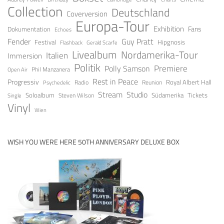
Collection
Deutschland
Coverversion
Europa-Tour
Exhibition
Fans
Dokumentation
Echoes
Guy Pratt
Fender
Festival
Hipgnosis
Gerald Scarfe
Flashback
Livealbum
Nordamerika-Tour
Italien
Immersion
Politik
Premiere
Polly Samson
Open Air
Phil Manzanera
Rest in Peace
Progressiv
Royal Albert Hall
Radio
Reunion
Psychedelic
Stream
Studio
Soloalbum
Tickets
Südamerika
Steven Wilson
Single
Vinyl
Wien
WISH YOU WERE HERE 50TH ANNIVERSARY DELUXE BOX