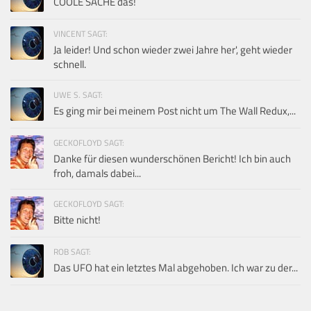
COOLE SACHE das!
VINCENT SAGT:
Ja leider! Und schon wieder zwei Jahre her', geht wieder
schnell.
UWE S. SAGT:
Es ging mir bei meinem Post nicht um The Wall Redux,...
GECKOFLOYD SAGT:
Danke für diesen wunderschönen Bericht! Ich bin auch
froh, damals dabei...
GECKOFLOYD SAGT:
Bitte nicht!
ROB SAGT:
Das UFO hat ein letztes Mal abgehoben. Ich war zu der...