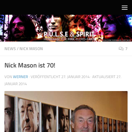
Unter dem Inhalt
NEWS
/
NICK MASON
7
Nick Mason ist 70!
VON
WERNER
· VERÖFFENTLICHT
27. JANUAR 2014
· AKTUALISIERT
27.
JANUAR 2014