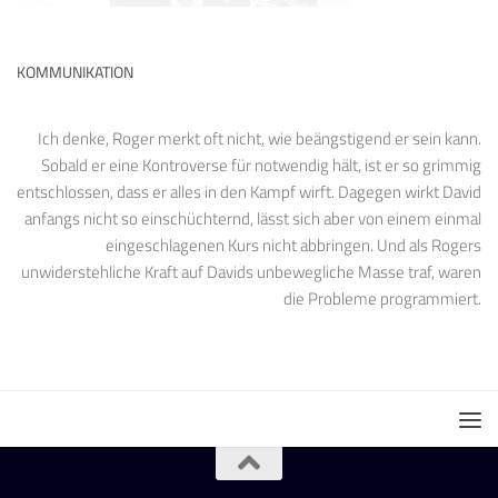
KOMMUNIKATION
Ich denke, Roger merkt oft nicht, wie beängstigend er sein kann.
Sobald er eine Kontroverse für notwendig hält, ist er so grimmig
entschlossen, dass er alles in den Kampf wirft. Dagegen wirkt David
anfangs nicht so einschüchternd, lässt sich aber von einem einmal
eingeschlagenen Kurs nicht abbringen. Und als Rogers
unwiderstehliche Kraft auf Davids unbewegliche Masse traf, waren
die Probleme programmiert.