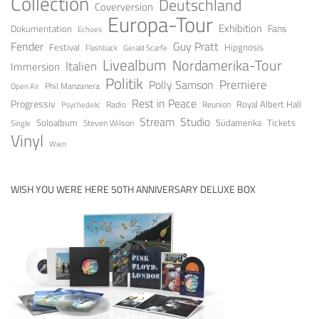
Collection
Deutschland
Coverversion
Europa-Tour
Exhibition
Fans
Dokumentation
Echoes
Guy Pratt
Fender
Festival
Hipgnosis
Gerald Scarfe
Flashback
Livealbum
Nordamerika-Tour
Italien
Immersion
Politik
Premiere
Polly Samson
Open Air
Phil Manzanera
Rest in Peace
Progressiv
Royal Albert Hall
Radio
Reunion
Psychedelic
Stream
Studio
Soloalbum
Tickets
Südamerika
Steven Wilson
Single
Vinyl
Wien
WISH YOU WERE HERE 50TH ANNIVERSARY DELUXE BOX