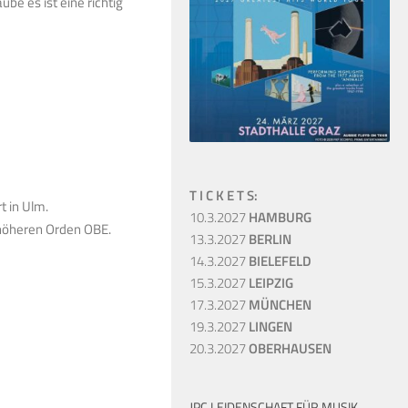
ube es ist eine richtig
T I C K E T S:
 in Ulm.
10.3.2027
HAMBURG
 höheren Orden OBE.
13.3.2027
BERLIN
14.3.2027
BIELEFELD
15.3.2027
LEIPZIG
17.3.2027
MÜNCHEN
19.3.2027
LINGEN
20.3.2027
OBERHAUSEN
JPC LEIDENSCHAFT FÜR MUSIK