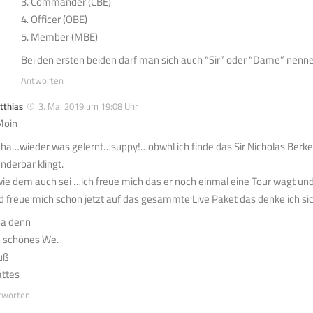
3. Commander (CBE)
4. Officer (OBE)
5. Member (MBE)
Bei den ersten beiden darf man sich auch “Sir” oder “Dame” nenne
Antworten
tthias
3. Mai 2019 um 19:08 Uhr
oin
ha…wieder was gelernt…suppy!…obwhl ich finde das Sir Nicholas Berk
nderbar klingt.
ie dem auch sei …ich freue mich das er noch einmal eine Tour wagt und 
d freue mich schon jetzt auf das gesammte Live Paket das denke ich 
a denn
n schönes We.
uß
ttes
tworten