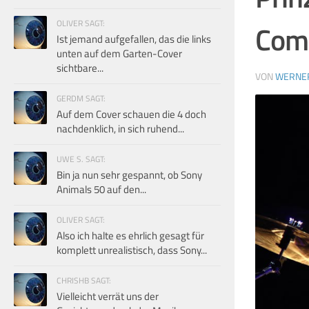
OLIVER SAGT:
Com
Ist jemand aufgefallen, das die links
unten auf dem Garten-Cover
sichtbare...
VON
WERNE
GERDM SAGT:
Auf dem Cover schauen die 4 doch
nachdenklich, in sich ruhend...
UWE S. SAGT:
Bin ja nun sehr gespannt, ob Sony
Animals 50 auf den...
OLIVER SAGT:
Also ich halte es ehrlich gesagt für
komplett unrealistisch, dass Sony...
CHRISHB SAGT:
Vielleicht verrät uns der