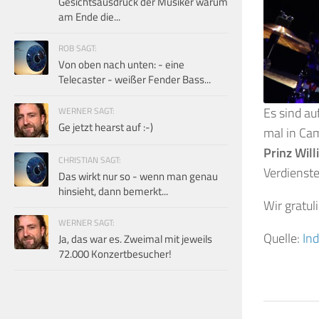
Gesichtsausdruck der Musiker warum
am Ende die...
ROB SAGT:
Von oben nach unten: - eine
Telecaster - weißer Fender Bass...
Es sind au
WERNER SAGT:
Ge jetzt hearst auf :-)
mal in Cam
Prinz Wil
CHRISTIAN SAGT:
Verdienste
Das wirkt nur so - wenn man genau
hinsieht, dann bemerkt...
Wir gratul
WERNER SAGT:
Quelle:
Ind
Ja, das war es. Zweimal mit jeweils
72.000 Konzertbesucher!