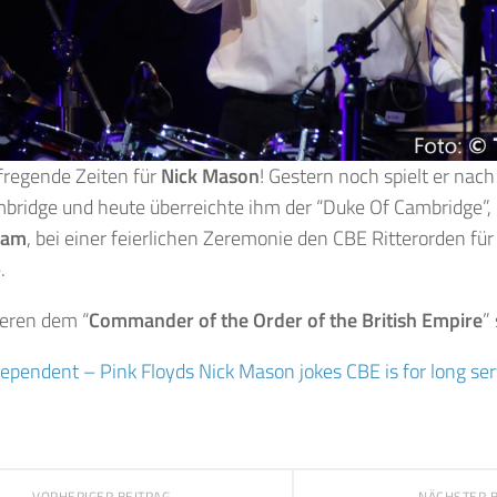
fregende Zeiten für
Nick Mason
! Gestern noch spielt er nac
bridge und heute überreichte ihm der “Duke Of Cambridge”, 
liam
, bei einer feierlichen Zeremonie den CBE Ritterorden fü
.
ieren dem “
Commander of the Order of the British Empire
”
ependent – Pink Floyds Nick Mason jokes CBE is for long ser
VORHERIGER BEITRAG
NÄCHSTER 