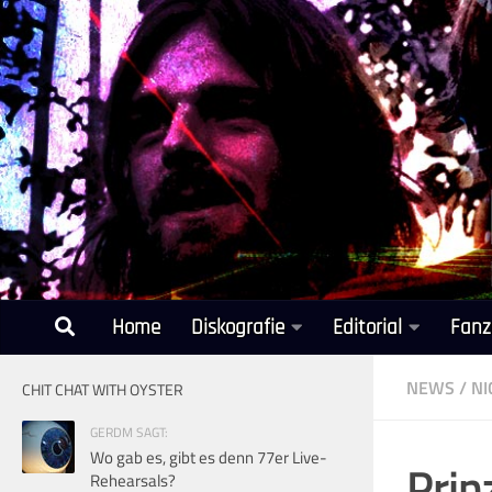
Unter dem Inhalt
Home
Diskografie
Editorial
Fanz
NEWS
/
NI
CHIT CHAT WITH OYSTER
GERDM SAGT:
Wo gab es, gibt es denn 77er Live-
Prin
Rehearsals?