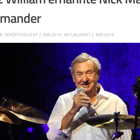
mander
R
· VERÖFFENTLICHT
2. MAI 2019
· AKTUALISIERT
2. MAI 2019