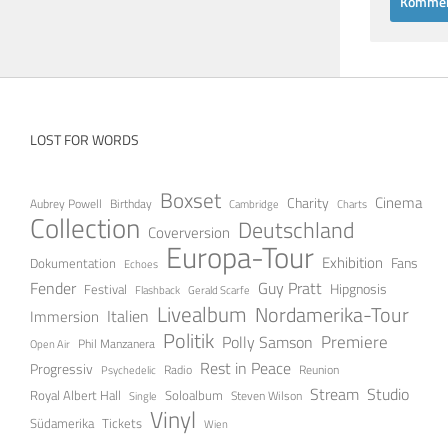
LOST FOR WORDS
Boxset
Cinema
Charity
Aubrey Powell
Birthday
Cambridge
Charts
Collection
Deutschland
Coverversion
Europa-Tour
Exhibition
Fans
Dokumentation
Echoes
Fender
Guy Pratt
Festival
Hipgnosis
Gerald Scarfe
Flashback
Livealbum
Nordamerika-Tour
Italien
Immersion
Politik
Premiere
Polly Samson
Open Air
Phil Manzanera
Rest in Peace
Progressiv
Radio
Reunion
Psychedelic
Stream
Studio
Soloalbum
Royal Albert Hall
Steven Wilson
Single
Vinyl
Tickets
Südamerika
Wien