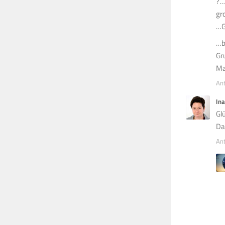
?…
gr
…G
…b
Gr
Ma
An
Ina
Gl
Da
An