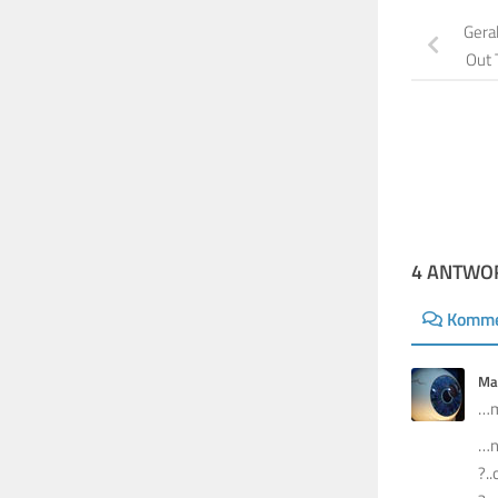
Gera
Out 
4 ANTWO
Komme
Ma
…m
…n
?.