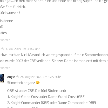
na egal…ich freu mich sehr für ihn und finde das richtig super und ich gla
oße Ehre für Nick…
lückwunsch !
is denne
uß
ttes
tworten
3. Mai 2019 um 08:44 Uhr
ückwunsch an Nick Mason! Ich warte gespannt auf mein Sommerkonzert
vid wurde 2003 der CBE verliehen. Sir bzw. Dame ist man erst mit dem
tworten
Angie
24. August 2020 um 17:59 Uhr
Stimmt nicht ganz
OBE ist unter CBE. Die fünf Stufen sind:
1. Knight Grand Cross oder Dame Grand Cross (GBE)
2. Knight Commander (KBE) oder Dame Commander (DBE)