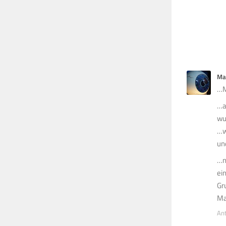
Ma
…M
…a
wu
…w
un
…n
ei
Gr
Ma
An