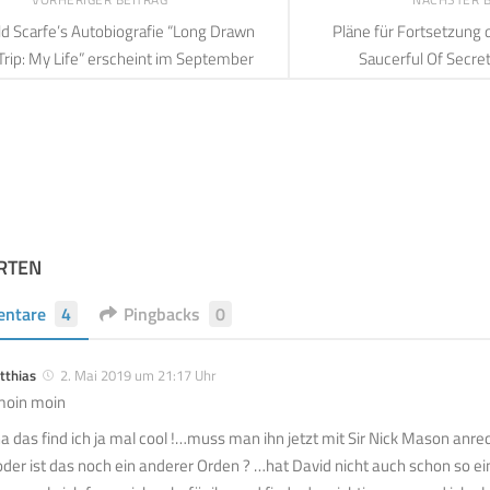
ld Scarfe’s Autobiografie “Long Drawn
Pläne für Fortsetzung 
Trip: My Life” erscheint im September
Saucerful Of Secre
RTEN
ntare
4
Pingbacks
0
tthias
2. Mai 2019 um 21:17 Uhr
oin moin
a das find ich ja mal cool !…muss man ihn jetzt mit Sir Nick Mason anred
.oder ist das noch ein anderer Orden ? …hat David nicht auch schon s