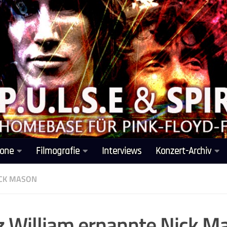
one
Filmografie
Interviews
Konzert-Archiv
CK MASON
z William ernannte Nick 