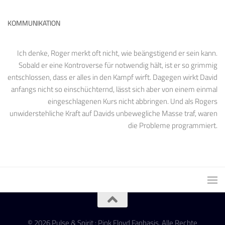
KOMMUNIKATION
Ich denke, Roger merkt oft nicht, wie beängstigend er sein kann.
Sobald er eine Kontroverse für notwendig hält, ist er so grimmig
entschlossen, dass er alles in den Kampf wirft. Dagegen wirkt David
anfangs nicht so einschüchternd, lässt sich aber von einem einmal
eingeschlagenen Kurs nicht abbringen. Und als Rogers
unwiderstehliche Kraft auf Davids unbewegliche Masse traf, waren
die Probleme programmiert.
© 2026 Pulse & Spirit : Pink Floyd Fanbasis. Alle Rechte