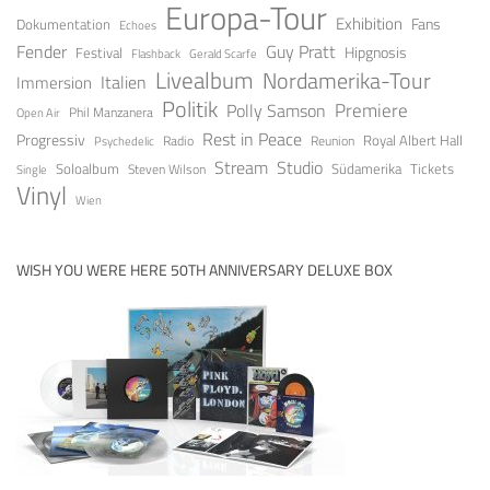
Europa-Tour
Exhibition
Fans
Dokumentation
Echoes
Fender
Guy Pratt
Festival
Hipgnosis
Gerald Scarfe
Flashback
Livealbum
Nordamerika-Tour
Italien
Immersion
Politik
Premiere
Polly Samson
Open Air
Phil Manzanera
Rest in Peace
Progressiv
Royal Albert Hall
Radio
Reunion
Psychedelic
Stream
Studio
Soloalbum
Tickets
Südamerika
Steven Wilson
Single
Vinyl
Wien
WISH YOU WERE HERE 50TH ANNIVERSARY DELUXE BOX