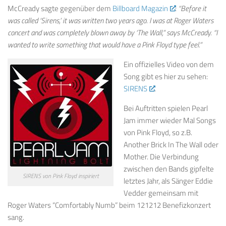
McCready sagte gegenüber dem
Billboard Magazin
:
“Before it
was called ‘Sirens,’ it was written two years ago. I was at Roger Waters
concert and was completely blown away by ‘The Wall,” says McCready. “I
wanted to write something that would have a Pink Floyd type feel.”
Ein offizielles Video von dem
Song gibt es hier zu sehen:
SIRENS
.
Bei Auftritten spielen Pearl
Jam immer wieder Mal Songs
von Pink Floyd, so z.B.
Another Brick In The Wall oder
Mother. Die Verbindung
zwischen den Bands gipfelte
SIRENS von Pink Floyd inspiriert
letztes Jahr, als Sänger Eddie
Vedder gemeinsam mit
Roger Waters “Comfortably Numb” beim 121212 Benefizkonzert
sang.