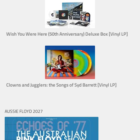
Wish You Were Here (50th Anniversary) Deluxe Box [Vinyl LP]
Clowns and Jugglers: the Songs of Syd Barrett [Vinyl LP]
AUSSIE FLOYD 2027