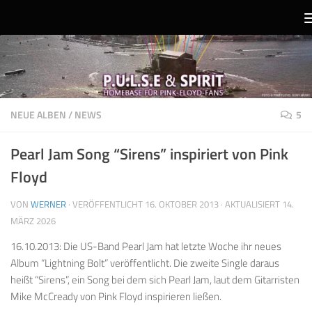
Unter dem Inhalt
NEUE ALBEN
/
NEWS
5
Pearl Jam Song “Sirens” inspiriert von Pink
Floyd
VON
WERNER
· VERÖFFENTLICHT
16. OKTOBER 2013
· AKTUALISIERT
14.
MÄRZ 2026
16.10.2013: Die US-Band Pearl Jam hat letzte Woche ihr neues
Album “Lightning Bolt” veröffentlicht. Die zweite Single daraus
heißt “Sirens”, ein Song bei dem sich Pearl Jam, laut dem Gitarristen
Mike McCready von Pink Floyd inspirieren ließen.