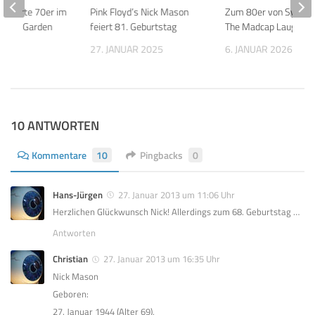
n feierte 70er im
Pink Floyd’s Nick Mason
Zum 80er von Syd Bar
quare Garden
feiert 81. Geburtstag
The Madcap Laughs
15
27. JANUAR 2025
6. JANUAR 2026
10 ANTWORTEN
Kommentare
10
Pingbacks
0
Hans-Jürgen
27. Januar 2013 um 11:06 Uhr
Herzlichen Glückwunsch Nick! Allerdings zum 68. Geburtstag …
Antworten
Christian
27. Januar 2013 um 16:35 Uhr
Nick Mason
Geboren:
27. Januar 1944 (Alter 69),