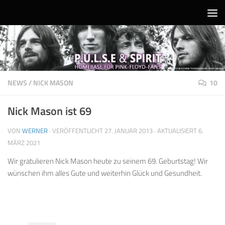
Unter dem Inhalt
NEWS
/
NICK MASON
10
Nick Mason ist 69
VON
WERNER
· VERÖFFENTLICHT
27. JANUAR 2013
· AKTUALISIERT
6.
MÄRZ 2021
Wir gratulieren Nick Mason heute zu seinem 69. Geburtstag! Wir
wünschen ihm alles Gute und weiterhin Glück und Gesundheit.