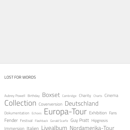
LOST FOR WORDS
Boxset
Cinema
Charity
Aubrey Powell
Birthday
Cambridge
Charts
Collection
Deutschland
Coverversion
Europa-Tour
Exhibition
Fans
Dokumentation
Echoes
Fender
Guy Pratt
Festival
Hipgnosis
Gerald Scarfe
Flashback
Livealbum
Nordamerika-Tour
Italien
Immersion