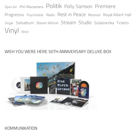
Politik
Premiere
Polly Samson
Open Air
Phil Manzanera
Rest in Peace
Progressiv
Royal Albert Hall
Radio
Reunion
Psychedelic
Stream
Studio
Soloalbum
Tickets
Südamerika
Steven Wilson
Single
Vinyl
Wien
WISH YOU WERE HERE 50TH ANNIVERSARY DELUXE BOX
KOMMUNIKATION