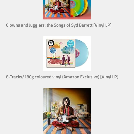
Clowns and Jugglers: the Songs of Syd Barrett [Vinyl LP]
8-Tracks/180g coloured vinyl (Amazon Exclusive) [Vinyl LP]