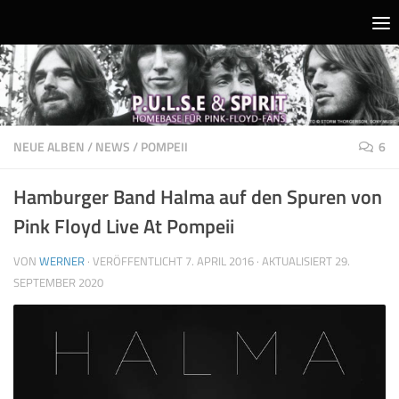
Unter dem Inhalt
NEUE ALBEN
/
NEWS
/
POMPEII
6
Hamburger Band Halma auf den Spuren von
Pink Floyd Live At Pompeii
VON
WERNER
· VERÖFFENTLICHT
7. APRIL 2016
· AKTUALISIERT
29.
SEPTEMBER 2020