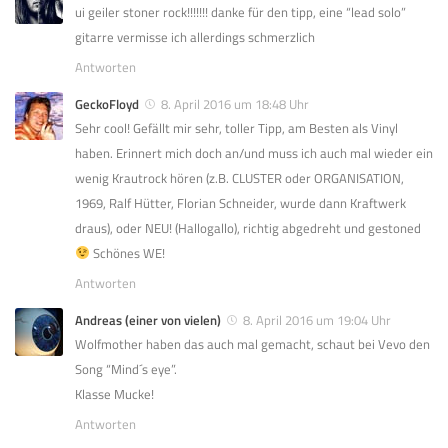
ui geiler stoner rock!!!!!!! danke für den tipp, eine “lead solo”
gitarre vermisse ich allerdings schmerzlich
Antworten
GeckoFloyd
8. April 2016 um 18:48 Uhr
Sehr cool! Gefällt mir sehr, toller Tipp, am Besten als Vinyl
haben. Erinnert mich doch an/und muss ich auch mal wieder ein
wenig Krautrock hören (z.B. CLUSTER oder ORGANISATION,
1969, Ralf Hütter, Florian Schneider, wurde dann Kraftwerk
draus), oder NEU! (Hallogallo), richtig abgedreht und gestoned
Schönes WE!
Antworten
Andreas (einer von vielen)
8. April 2016 um 19:04 Uhr
Wolfmother haben das auch mal gemacht, schaut bei Vevo den
Song “Mind´s eye”.
Klasse Mucke!
Antworten