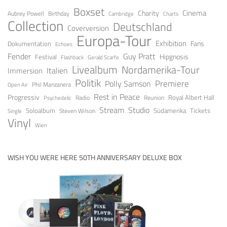
Boxset
Cinema
Charity
Aubrey Powell
Birthday
Cambridge
Charts
Collection
Deutschland
Coverversion
Europa-Tour
Exhibition
Fans
Dokumentation
Echoes
Fender
Guy Pratt
Festival
Hipgnosis
Gerald Scarfe
Flashback
Livealbum
Nordamerika-Tour
Italien
Immersion
Politik
Premiere
Polly Samson
Open Air
Phil Manzanera
Rest in Peace
Progressiv
Royal Albert Hall
Radio
Reunion
Psychedelic
Stream
Studio
Soloalbum
Tickets
Südamerika
Steven Wilson
Single
Vinyl
Wien
WISH YOU WERE HERE 50TH ANNIVERSARY DELUXE BOX