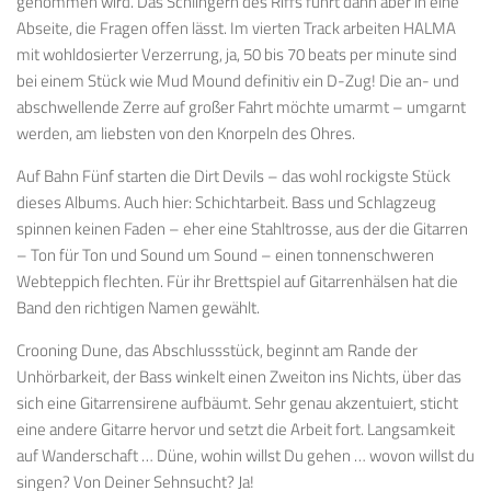
genommen wird. Das Schlingern des Riffs führt dann aber in eine
Abseite, die Fragen offen lässt. Im vierten Track arbeiten HALMA
mit wohldosierter Verzerrung, ja, 50 bis 70 beats per minute sind
bei einem Stück wie Mud Mound definitiv ein D-Zug! Die an- und
abschwellende Zerre auf großer Fahrt möchte umarmt – umgarnt
werden, am liebsten von den Knorpeln des Ohres.
Auf Bahn Fünf starten die Dirt Devils – das wohl rockigste Stück
dieses Albums. Auch hier: Schichtarbeit. Bass und Schlagzeug
spinnen keinen Faden – eher eine Stahltrosse, aus der die Gitarren
– Ton für Ton und Sound um Sound – einen tonnenschweren
Webteppich flechten. Für ihr Brettspiel auf Gitarrenhälsen hat die
Band den richtigen Namen gewählt.
Crooning Dune, das Abschlussstück, beginnt am Rande der
Unhörbarkeit, der Bass winkelt einen Zweiton ins Nichts, über das
sich eine Gitarrensirene aufbäumt. Sehr genau akzentuiert, sticht
eine andere Gitarre hervor und setzt die Arbeit fort. Langsamkeit
auf Wanderschaft … Düne, wohin willst Du gehen … wovon willst du
singen? Von Deiner Sehnsucht? Ja!