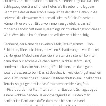
auf dem Verschiebebahnhof taktiert. Besenrein fegt das Raschel-
Schlagzeug den Grund für ein Tiefes Weiß sauber und legt die
Geometrie des ersten Tracks Deep White dar, darin Haltepunkte
setzend, die die warme Mathematik dieses Stücks freisetzen
können. Hier werden Bilder von innen ausgelotet, ja, das ist
moderne Landschaftsmusik, allerdings nicht unbedingt von dieser
Welt. Wer Urlaub im Kopf machen will, der reist hier richtig.
Sediment, der Name des zweiten Titels, ist Programm … Ton-
Schichten, Töne schichten, mit vielen Schattierungen von Dunkel-
bis Hellgrau. Melodieansätze, die in erster Linie stehen könnten,
dann aber nur schmale Zeichen setzen, nicht ausformuliert,
sondern nur kurz im Ansatz begriffen bleiben, um dann ganz
woanders abzusterben. Das ist Beschaulichkeit, die Angst machen
kann. Dazu braucht es nur einen Halbtonschritt in ein unbekanntes
Terrain, so gut gesetzt ist das Gesamtensemble Klangfeld.
In Riverbed, dem dritten Titel, stimmen Bass und Schlagzeug zu
einem wohlmeinenden Bekanntheitsgrad ein. Für den man
dankbar ist, Dank auch dafür, dass man hier an die Hand