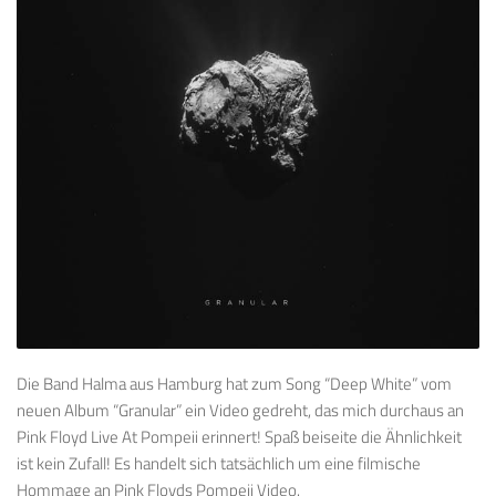
Die Band Halma aus Hamburg hat zum Song “Deep White” vom
neuen Album “Granular” ein Video gedreht, das mich durchaus an
Pink Floyd Live At Pompeii erinnert! Spaß beiseite die Ähnlichkeit
ist kein Zufall! Es handelt sich tatsächlich um eine filmische
Hommage an Pink Floyds Pompeji Video.