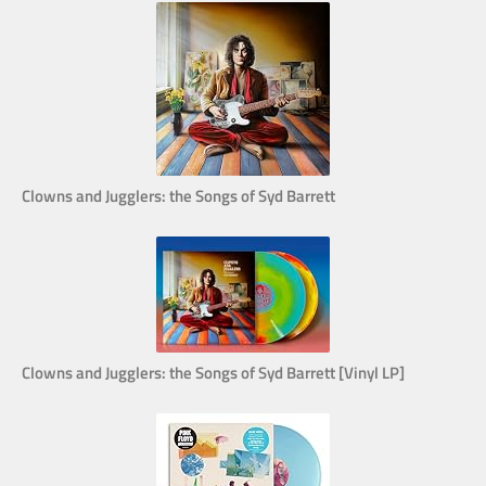
Clowns and Jugglers: the Songs of Syd Barrett
Clowns and Jugglers: the Songs of Syd Barrett [Vinyl LP]