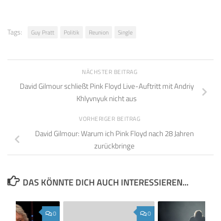
Tags:
Guy Pratt
Politik
Reunion
Single
NÄCHSTER BEITRAG
David Gilmour schließt Pink Floyd Live-Auftritt mit Andriy
Khlyvnyuk nicht aus
VORHERIGER BEITRAG
David Gilmour: Warum ich Pink Floyd nach 28 Jahren
zurückbringe
DAS KÖNNTE DICH AUCH INTERESSIEREN...
0
0