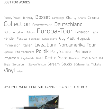
LOST FOR WORDS
Boxset
Cinema
Charity
Aubrey Powell
Birthday
Cambridge
Charts
Collection
Deutschland
Coverversion
Europa-Tour
Exhibition
Fans
Dokumentation
Echoes
Fender
Guy Pratt
Festival
Hipgnosis
Gerald Scarfe
Flashback
Livealbum
Nordamerika-Tour
Italien
Immersion
Politik
Premiere
Polly Samson
Open Air
Phil Manzanera
Rest in Peace
Progressiv
Royal Albert Hall
Radio
Reunion
Psychedelic
Stream
Studio
Soloalbum
Tickets
Südamerika
Steven Wilson
Single
Vinyl
Wien
WISH YOU WERE HERE 50TH ANNIVERSARY DELUXE BOX