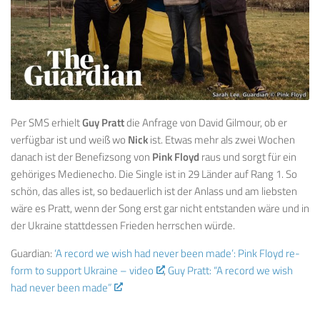
Per SMS erhielt
Guy Pratt
die Anfrage von David Gilmour, ob er
verfügbar ist und weiß wo
Nick
ist. Etwas mehr als zwei Wochen
danach ist der Benefizsong von
Pink Floyd
raus und sorgt für ein
gehöriges Medienecho. Die Single ist in 29 Länder auf Rang 1. So
schön, das alles ist, so bedauerlich ist der Anlass und am liebsten
wäre es Pratt, wenn der Song erst gar nicht entstanden wäre und in
der Ukraine stattdessen Frieden herrschen würde.
Guardian:
‘A record we wish had never been made’: Pink Floyd re-
form to support Ukraine – video
,
Guy Pratt: “A record we wish
had never been made”