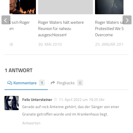
mert sich Roger
Roger Waters hält weitere
Roger Waters sang
 sehr um
Reunion für nahezu
Protestlied We Shall
ausgeschlossen!
Overcome
AR 2018
30. MAI 2010
25. JANUAR 2010
1 ANTWORT
Kommentare
1
Pingbacks
0
Felix Untersteiner
11. April 2022 um 19:25 Uhr
Gerade auf rock Antenne gehört, das der Sänger von einer
Granate getroffen wurde und im Krankenhaus liegt.
Antworten