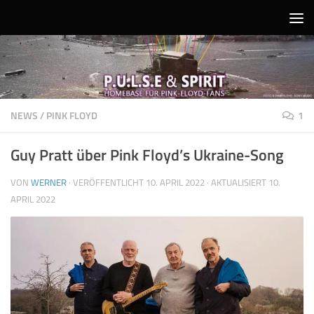
Unter dem Inhalt
NEWS
/
PINK FLOYD
1
Guy Pratt über Pink Floyd’s Ukraine-Song
VON
WERNER
· VERÖFFENTLICHT
10. APRIL 2022
· AKTUALISIERT
10.
APRIL 2022