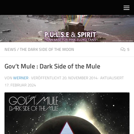
Unter dem Inhalt
NEWS
/
THE DARK SIDE OF THE MOON
5
Gov’t Mule : Dark Side of the Mule
VON
WERNER
· VERÖFFENTLICHT
20. NOVEMBER 2014
· AKTUALISIERT
17. FEBRUAR 2024