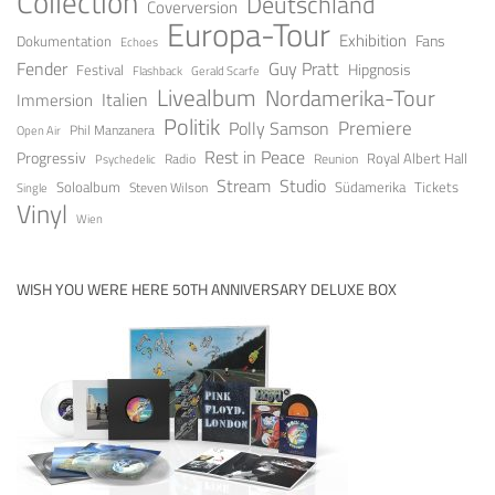
Collection
Deutschland
Coverversion
Europa-Tour
Exhibition
Fans
Dokumentation
Echoes
Fender
Guy Pratt
Festival
Hipgnosis
Gerald Scarfe
Flashback
Livealbum
Nordamerika-Tour
Italien
Immersion
Politik
Premiere
Polly Samson
Open Air
Phil Manzanera
Rest in Peace
Progressiv
Royal Albert Hall
Radio
Reunion
Psychedelic
Stream
Studio
Soloalbum
Tickets
Südamerika
Steven Wilson
Single
Vinyl
Wien
WISH YOU WERE HERE 50TH ANNIVERSARY DELUXE BOX