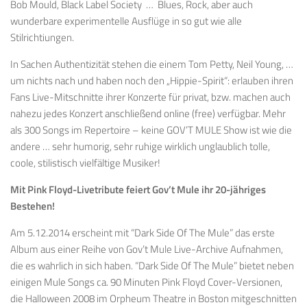
Bob Mould, Black Label Society … Blues, Rock, aber auch
wunderbare experimentelle Ausflüge in so gut wie alle
Stilrichtiungen.
In Sachen Authentizität stehen die einem Tom Petty, Neil Young, …
um nichts nach und haben noch den „Hippie-Spirit“: erlauben ihren
Fans Live-Mitschnitte ihrer Konzerte für privat, bzw. machen auch
nahezu jedes Konzert anschließend online (free) verfügbar. Mehr
als 300 Songs im Repertoire – keine GOV’T MULE Show ist wie die
andere … sehr humorig, sehr ruhige wirklich unglaublich tolle,
coole, stilistisch vielfältige Musiker!
Mit Pink Floyd-Livetribute feiert Gov’t Mule ihr 20-jähriges
Bestehen!
Am 5.12.2014 erscheint mit “Dark Side Of The Mule” das erste
Album aus einer Reihe von Gov’t Mule Live-Archive Aufnahmen,
die es wahrlich in sich haben. “Dark Side Of The Mule” bietet neben
einigen Mule Songs ca. 90 Minuten Pink Floyd Cover-Versionen,
die Halloween 2008 im Orpheum Theatre in Boston mitgeschnitten