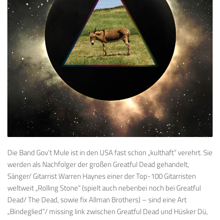
Die Band Gov’t Mule ist in den USA fast schon „kulthaft“ verehrt. Sie
werden als Nachfolger der großen Greatful Dead gehandelt,
Sänger/ Gitarrist Warren Haynes einer der Top-100 Gitarristen
weltweit „Rolling Stone“ (spielt auch nebenbei noch bei Greatful
Dead/ The Dead, sowie fix Allman Brothers) – sind eine Art
„Bindeglied“/ missing link zwischen Greatful Dead und Hüsker Dü,