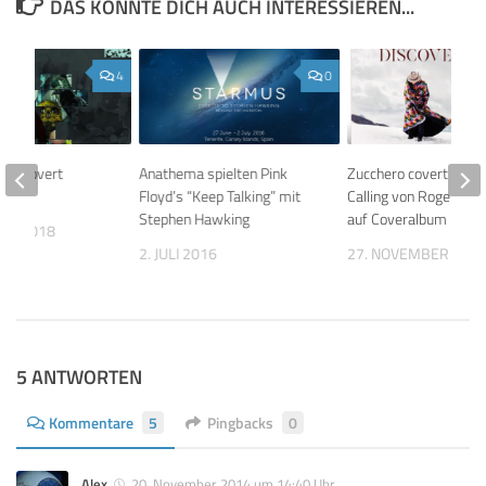
DAS KÖNNTE DICH AUCH INTERESSIEREN...
4
0
gan covert
Anathema spielten Pink
Zucchero covert Lost
ome
Floyd’s “Keep Talking” mit
Calling von Roger Wat
Stephen Hawking
auf Coveralbum
BER 2018
2. JULI 2016
27. NOVEMBER 202
5 ANTWORTEN
Kommentare
5
Pingbacks
0
Alex
20. November 2014 um 14:40 Uhr