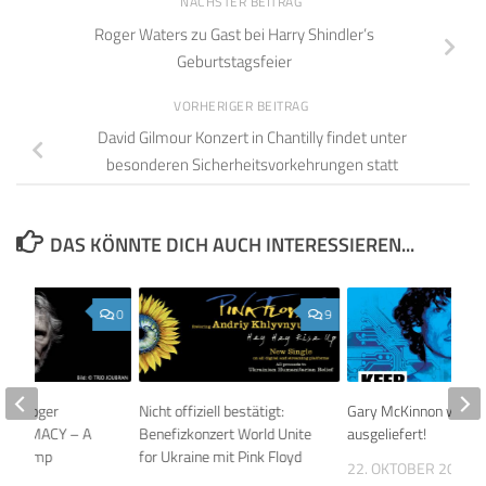
NÄCHSTER BEITRAG
Roger Waters zu Gast bei Harry Shindler’s
Geburtstagsfeier
VORHERIGER BEITRAG
David Gilmour Konzert in Chantilly findet unter
besonderen Sicherheitsvorkehrungen statt
DAS KÖNNTE DICH AUCH INTERESSIEREN...
0
9
an & Roger
Nicht offiziell bestätigt:
Gary McKinnon wird n
UPREMACY – A
Benefizkonzert World Unite
ausgeliefert!
to Trump
for Ukraine mit Pink Floyd
22. OKTOBER 2012