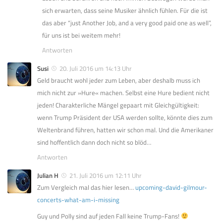
sich erwarten, dass seine Musiker ähnlich fühlen. Für die ist
das aber “just Another Job, and a very good paid one as well”,
für uns ist bei weitem mehr!
Antworten
Susi
20. Juli 2016 um 14:13 Uhr
Geld braucht wohl jeder zum Leben, aber deshalb muss ich
mich nicht zur »Hure« machen. Selbst eine Hure bedient nicht
jeden! Charakterliche Mängel gepaart mit Gleichgültigkeit:
wenn Trump Präsident der USA werden sollte, könnte dies zum
Weltenbrand führen, hatten wir schon mal. Und die Amerikaner
sind hoffentlich dann doch nicht so blöd…
Antworten
Julian H
21. Juli 2016 um 12:11 Uhr
Zum Vergleich mal das hier lesen…
upcoming-david-gilmour-
concerts-what-am-i-missing
Guy und Polly sind auf jeden Fall keine Trump-Fans!