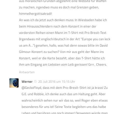
aus moralischen Gründen abgelehnt eine Website für Waffen
zu machen, irgendwo muss es doch mal Grenzen geben,
himmelhergottsakradi!
An was ich da jetzt auch denken muss: In Wiesbaden habe ich
beim Hinausschlendern nach dem Konzert in einer der
vordersten Reihen einen Mann im T-Shirt mit Pro Brexit-Text
(Irgendwas mit englisch/deutsch in der Art “Europe you can leck
us am A…”) gesehen, hallo, was hat denn sowas bitte im David
Gilmour-Konzert zu suchen? Von mir aus geht der Mann ins
Konzert, weil er die Karte bezahlt, aber das T-Shirt hätte ich
ihm am Eingang am Liebsten vom Leib gerissen! Grrr.. Cheers.
Antworten
Werner
20. Juli 2016 um 15:15 Uhr
@GeckoFloyd, dass mit dem Pro-Brexit-Shirt ist ja krass! Zu
G.E. und Robbie, ich denke auch das um Haltung geht. Aber
wahrscheinlich sehen nur wir das so, weil Roger eben etwas
besonderes für uns ist! Seine Texte begleiten uns das halbe
Leben und berühren uns noch immer! Deswegen würde man