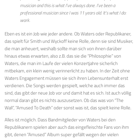
musician and this is what I’ve always done. I’ve been a
professional musician since I was 11 years old. It’s what I do:
work.
Eben es ist ein Job wie jeder andere. Ob Waters oder Republikaner,
das spielt für Smith und Wyckoff keine Rolle, denn sie sind Musiker,
die man anheuert, weshalb sollte man sich von ihnen darüber
hinaus etwas erwarten, also z.B. das sie die “Philosophie” von
Waters, die man im Laufe der vielen Konzertjahre sicherlich
mitbekam, ein klein wenig verinnerlicht zu haben. In der Zeit ohne
Waters Engagement müssen sie sich ihren Lebensunterhalt erst
verdienen. Die Songs werden gespielt, welche auch immer das
sind, das gibt der neue Job vor und damit hat es sich. Ist auch völlig
normal daran gibt es nichts auszusetzen. Ob das was von “The
Wall”, “Amused To Death” oder sonst was ist, das spielt keine Rolle.
Alles ist möglich. Dass Bandmitglieder von Waters bei den
Republikanern spielen aber auch das eingefleischte Fans von ihm
gibt, denen “Amused” Album super gefällt wegen der vielen