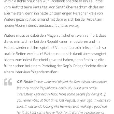
wird die Kohle brauchen. Auf Facebook postete er einige Fotos
vom Auftritt beim Parteitag. Von Smith überrascht mich das am
allermeisten, denn ihn hätte ich zum engen Personenkreis von
Waters gezählt. Also jemand mit dem er sich bei der Arbeit am
neuen Album intensiv austauscht und so weiter.
Waters muss es dabei den Magen umdrehen, wenn er hört, dass
die so mirnix dirnix bei den Republikanern musizieren und im
Herbst wieder mit ihm spielen!? Von rechts nach links einfach so
mal die Seiten wechseln! Waters muss sich damit aber arrangiert
haben, zumindest Bescheid gewusst haben, denn Smith spielte
früher schon bei einem Parteitag der Rep’s. Er begründete dies in
einem Interview folgendermaßen.
G.E. Smith:
So we went and played the Republican convention.
We may not be Republicans, obviously, but it was really
interesting. I got heavy flack from some people for doing it. If
you remember, at that time, last August, a year ago, it wasn’t so
sure. It was kinda looking like Romney was making a good run
for it. So I got some heavy flack for it. But I’m a professional