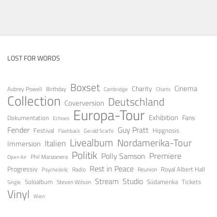
LOST FOR WORDS
Boxset
Cinema
Charity
Aubrey Powell
Birthday
Cambridge
Charts
Collection
Deutschland
Coverversion
Europa-Tour
Exhibition
Fans
Dokumentation
Echoes
Guy Pratt
Fender
Festival
Hipgnosis
Gerald Scarfe
Flashback
Livealbum
Nordamerika-Tour
Italien
Immersion
Politik
Premiere
Polly Samson
Open Air
Phil Manzanera
Rest in Peace
Progressiv
Royal Albert Hall
Radio
Reunion
Psychedelic
Stream
Studio
Soloalbum
Tickets
Südamerika
Steven Wilson
Single
Vinyl
Wien