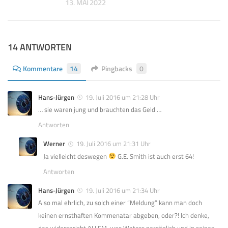
 2018
13. MAI 2022
14 ANTWORTEN
Kommentare
14
Pingbacks
0
Hans-Jürgen
19. Juli 2016 um 21:28 Uhr
… sie waren jung und brauchten das Geld …
Antworten
Werner
19. Juli 2016 um 21:31 Uhr
Ja vielleicht deswegen
G.E. Smith ist auch erst 64!
Antworten
Hans-Jürgen
19. Juli 2016 um 21:34 Uhr
Also mal ehrlich, zu solch einer “Meldung” kann man doch
keinen ernsthaften Kommenatar abgeben, oder?! Ich denke,
das widerspricht ALLEM, was Waters persönlich und in seinen