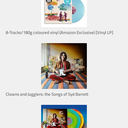
8-Tracks/180g coloured vinyl (Amazon Exclusive) [Vinyl LP]
Clowns and Jugglers: the Songs of Syd Barrett