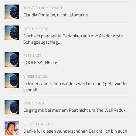
TORSTEN LAUMEN SAGT:
Claudia Fontaine, nicht Lafontaine.
DIETRICH SAGT:
Noch ein paar späte Gedanken von mir: Als der erste
Schlagzeugschlag...
PETE SAGT:
COOLE SACHE das!
VINCENT SAGT:
Ja leider! Und schon wieder zwei Jahre her', geht wieder
schnell.
UWE S. SAGT:
Es ging mir bei meinem Post nicht um The Wall Redux,...
GECKOFLOYD SAGT:
Danke für diesen wunderschönen Bericht! Ich bin auch