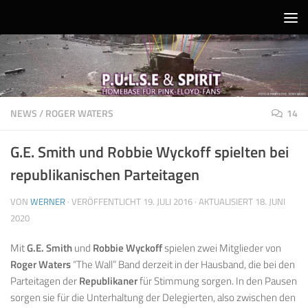
Unter dem Inhalt
NEWS
/
ROGER WATERS
14
G.E. Smith und Robbie Wyckoff spielten bei
republikanischen Parteitagen
VON
WERNER
· VERÖFFENTLICHT
19. JULI 2016
· AKTUALISIERT
18. JUNI
2020
Mit
G.E. Smith
und
Robbie Wyckoff
spielen zwei Mitglieder von
Roger Waters
“The Wall” Band derzeit in der Hausband, die bei den
Parteitagen der
Republikaner
für Stimmung sorgen. In den Pausen
sorgen sie für die Unterhaltung der Delegierten, also zwischen den