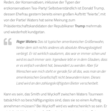
Reden, der Konservativen, inklusive der Typen der
erzkonservativen Tea-Party! Selbstverständlich ist Donald Trump,
dessen Ehefrau gestern bereits einen großen Auftritt “feierte”, mit
von der Partie! Waters hat seine Meinung zum
Präsidentschaftskandidaten der Republikaner
Trump
mehrmals
und wiederholt kundgetan.
Roger Waters:
Das ist typischer amerikanischer Größenwahn,
hinter dem sich nichts anderes als absolute Ahnungslosigkeit
verbirgt. Er ist wirklich saudumm, das war er immer schon und
wird es auch immer sein. Irgendwie lebt er in dem Glauben, dass
er es einfach verdient hat, bewundert zu werden. Aber für
Menschen wie mich steht er gerade für all das, was man an der
amerikanischen Gesellschaft nicht bewundern kann. Dieses
Land wird an den zahlungskräftigsten Bieter verscherbelt.
Kann es sein, das Smith und Wyckoff zwischen Waters Tourneen
tatsächlich so beschäftigungslos sind, dass sie so einen Auftrag
annehmen müssen? Bei Wyckoff wird es wahrscheinlich so sein. Er