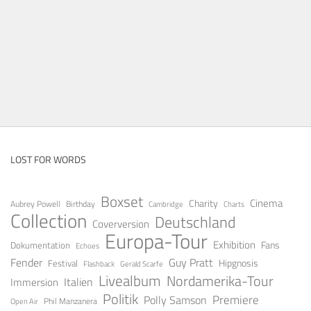
LOST FOR WORDS
Boxset
Cinema
Charity
Aubrey Powell
Birthday
Cambridge
Charts
Collection
Deutschland
Coverversion
Europa-Tour
Exhibition
Fans
Dokumentation
Echoes
Fender
Guy Pratt
Festival
Hipgnosis
Gerald Scarfe
Flashback
Livealbum
Nordamerika-Tour
Italien
Immersion
Politik
Premiere
Polly Samson
Open Air
Phil Manzanera