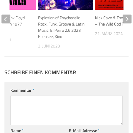
 der Pink Floyd
Explosion of Psychedelic
Nick Cave & The Bad 
n Zürich 1977
Rock, Funk, Groove & Latin
– The Wild God Tour 
Music: El Perro 2.6.2023
21. MÄRZ 2024
Ebensee, Kino
R 2011
3. JUNI 2023
SCHREIBE EINEN KOMMENTAR
Kommentar
*
Name
*
E-Mail-Adresse
*