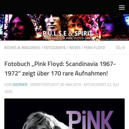
Unter dem Inhalt
BOOKS & MAGZINES
/
FOTOGRAFIE
/
NEWS
/
PINK FLOYD
0
Fotobuch „Pink Floyd: Scandinavia 1967-
1972“ zeigt über 170 rare Aufnahmen!
VON
WERNER
· VERÖFFENTLICHT
30. MAI 2019
· AKTUALISIERT
22. JULI
2025