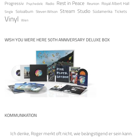
Rest in Peace
Progressiv
Royal Albert Hall
Radio
Reunion
Psychedelic
Stream
Studio
Soloalbum
Tickets
Südamerika
Steven Wilson
Single
Vinyl
Wien
WISH YOU WERE HERE 50TH ANNIVERSARY DELUXE BOX
KOMMUNIKATION
Ich denke, Roger merkt oft nicht, wie beängstigend er sein kann.