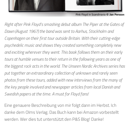
Right after Pink Floyd’s smashing debut album The Piper at the Gates of
Dawn (August 1967) the band was sent to Aarhus, Stockholm and
Copenhagen on their first tour outside Britain. With their cutting-edge
psychedelic music and shows they created something completely new
and exciting wherever they went. This book follows them on their early
tours at humble venues to their return in the following years as one of
the biggest rock acts in the world. The Unseen Nordic Archives series has
put together an extraordinary collection of unknown and rarely seen
photos from these tours, added with new interviews from the many of
the key people involved and newspaper articles from local Danish and
Swedish papers at the time. A must for Floyd fans!
Eine genauere Beschreibung von mir folgt dann im Herbst. Ich
danke dem Olms Verlag. Das Buch kann bei Amazon vorbestellt
werden. Wer dies tut unterstützt den P&S Blog! Danke!