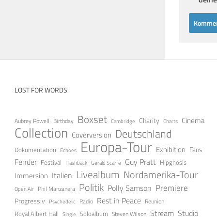
LOST FOR WORDS
Boxset
Cinema
Charity
Aubrey Powell
Birthday
Cambridge
Charts
Collection
Deutschland
Coverversion
Europa-Tour
Exhibition
Fans
Dokumentation
Echoes
Fender
Guy Pratt
Festival
Hipgnosis
Gerald Scarfe
Flashback
Livealbum
Nordamerika-Tour
Italien
Immersion
Politik
Premiere
Polly Samson
Open Air
Phil Manzanera
Rest in Peace
Progressiv
Radio
Reunion
Psychedelic
Stream
Studio
Soloalbum
Royal Albert Hall
Steven Wilson
Single