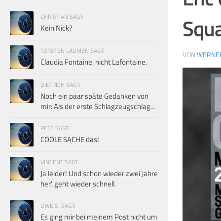
CHRISTIAN SAGT:
Squa
Kein Nick?
TORSTEN LAUMEN SAGT:
VON
WERNE
Claudia Fontaine, nicht Lafontaine.
DIETRICH SAGT:
Noch ein paar späte Gedanken von
mir: Als der erste Schlagzeugschlag...
PETE SAGT:
COOLE SACHE das!
VINCENT SAGT:
Ja leider! Und schon wieder zwei Jahre
her', geht wieder schnell.
UWE S. SAGT:
Es ging mir bei meinem Post nicht um