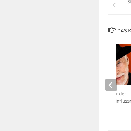
S
DAS K
David Gilmour ist einer der
angesehensten und einfluss
Musiker!
21. FEBRUAR 2026