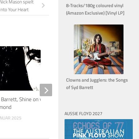
 Nick Mason spielt
8-Tracks/180g coloured vinyl
Into Your Heart
(Amazon Exclusive) [Vinyl LP]
2
Clowns and Jugglers: the Songs
of Syd Barrett
 Barrett, Shine on you Crazy
Happy Birthday to Rog
amond
6. SEPTEMBER 2015
AUSSIE FLOYD 2027
JANUAR 2025