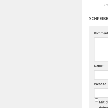
An
SCHREIB
Komment
Name
*
Website
Mit d
deine