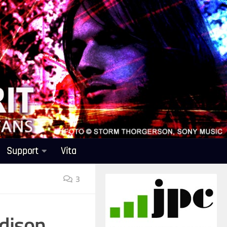
Support
Vita
3
adison