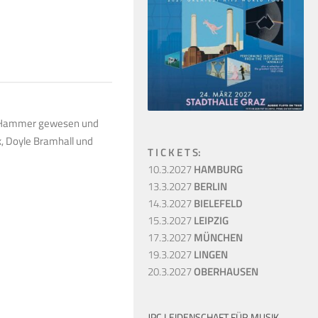
in Hammer gewesen und
ck, Doyle Bramhall und
T I C K E T S:
10.3.2027
HAMBURG
13.3.2027
BERLIN
14.3.2027
BIELEFELD
15.3.2027
LEIPZIG
17.3.2027
MÜNCHEN
19.3.2027
LINGEN
20.3.2027
OBERHAUSEN
JPC LEIDENSCHAFT FÜR MUSIK