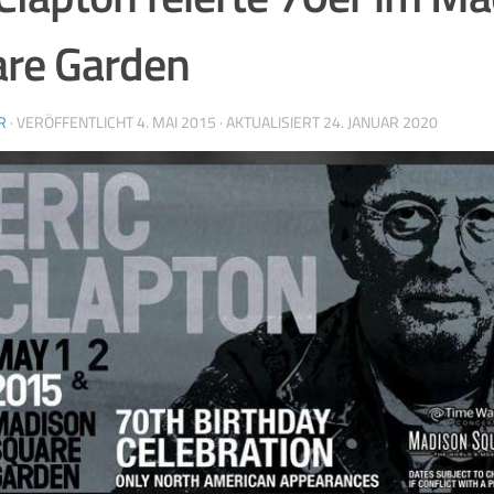
re Garden
R
· VERÖFFENTLICHT
4. MAI 2015
· AKTUALISIERT
24. JANUAR 2020