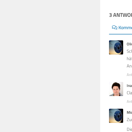
3 ANTWO
Komme
Oli
Sc
hä
An
An
Ina
Cl
An
Mi
Zur
Di