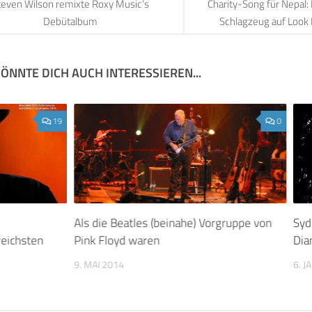
teven Wilson remixte Roxy Music’s
Charity-Song für Nepal:
Debütalbum
Schlagzeug auf Look 
ÖNNTE DICH AUCH INTERESSIEREN...
19
0
Als die Beatles (beinahe) Vorgruppe von
Syd
reichsten
Pink Floyd waren
Di
9. MAI 2014
6. 