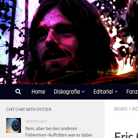
Unter dem Inhalt
Home
Diskografie
Editorial
Fanz
NEWS
/
RO
CHIT CHAT WITH OYSTER
GERDM SAGT:
Nein, aber bei den anderen
Eric
Fishermen-Auftritten war er dabei