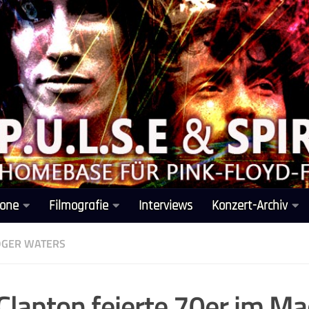
one
Filmografie
Interviews
Konzert-Archiv
GER WATERS
 Clapton feierte 70er im M