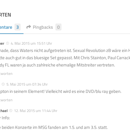
RTEN
ntare
3
Pingbacks
0
ver
4. Mai 2015 um 15:51 Uhr
hade, dass Waters nicht aufgetreten ist. Sexual Revolution zB wäre e
tte auch gut in das bluesige Set gepasst. Mit Chris Stainton, Paul Carra
dy FL waren ja auch zahlreiche ehemalige Mitstreiter vertreten.
tworten
5. Mai 2015 um 07:34 Uhr
apton in seinem Element! Vielleicht wird es eine DVD/blu ray geben.
tworten
chael
12. Mai 2015 um 11:44 Uhr
 Info:
e beiden Konzerte im MSG fanden am 1.5. und am 3.5. statt.