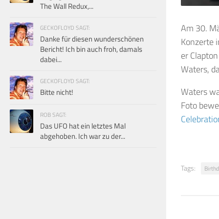
The Wall Redux,...
Am 30. Mär
GECKOFLOYD SAGT:
Danke für diesen wunderschönen
Konzerte 
Bericht! Ich bin auch froh, damals
er Clapton
dabei...
Waters, da
GECKOFLOYD SAGT:
Waters wa
Bitte nicht!
Foto bewe
ROB SAGT:
Celebratio
Das UFO hat ein letztes Mal
abgehoben. Ich war zu der...
Tags:
Birth