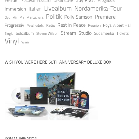
Festival
Hipgnosis
Gerald Scarfe
Flashback
Livealbum
Nordamerika-Tour
Italien
Immersion
Politik
Premiere
Polly Samson
Open Air
Phil Manzanera
Rest in Peace
Progressiv
Royal Albert Hall
Radio
Reunion
Psychedelic
Stream
Studio
Soloalbum
Tickets
Südamerika
Steven Wilson
Single
Vinyl
Wien
WISH YOU WERE HERE 50TH ANNIVERSARY DELUXE BOX
KOMMUNIKATION