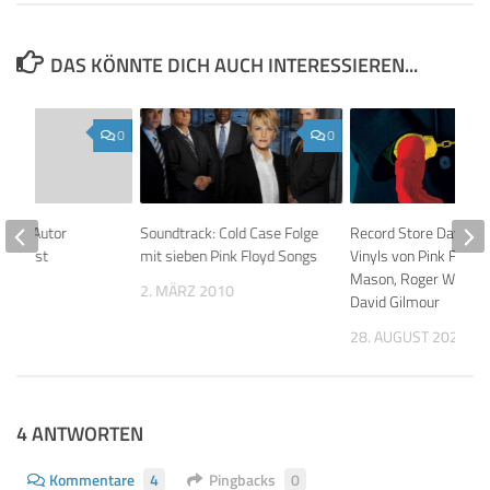
DAS KÖNNTE DICH AUCH INTERESSIEREN...
0
0
ction-Autor
Soundtrack: Cold Case Folge
Record Store Day: ne
larke ist
mit sieben Pink Floyd Songs
Vinyls von Pink Floyd,
Mason, Roger Waters
2. MÄRZ 2010
David Gilmour
 2008
28. AUGUST 2020
4 ANTWORTEN
Kommentare
4
Pingbacks
0