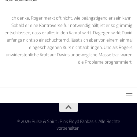
Ich denke, Roger merkt oft nicht, wie beängstigend er sein kann.
Sobald er eine Kontroverse für notwendig hält, ist er so grimmig
entschlossen, dass er alles in den Kampf wirft. Dagegen wirkt David
anfangs nicht so einschüchternd, lässt sich aber von einem einmal
eingeschlagenen Kurs nicht abbringen. Und als Rogers
unwiderstehliche Kraft auf Davids unbewegliche Masse traf, waren
die Probleme programmiert.
© 2026 Pulse & Spirit : Pink Floyd Fanbasis. Alle Rechte
vorbehalten.