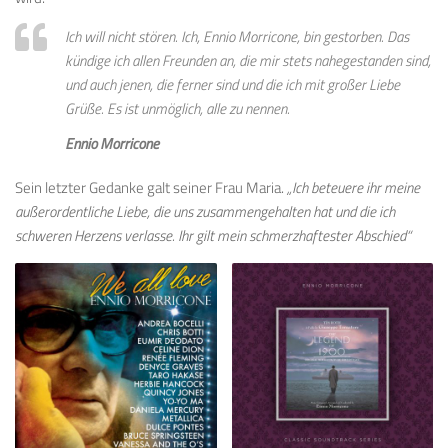
Ich will nicht stören. Ich, Ennio Morricone, bin gestorben. Das
kündige ich allen Freunden an, die mir stets nahegestanden sind,
und auch jenen, die ferner sind und die ich mit großer Liebe
Grüße. Es ist unmöglich, alle zu nennen.
Ennio Morricone
Sein letzter Gedanke galt seiner Frau Maria.
„Ich beteuere ihr meine
außerordentliche Liebe, die uns zusammengehalten hat und die ich
schweren Herzens verlasse. Ihr gilt mein schmerzhaftester Abschied“