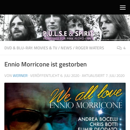
Unter dem Inhalt
DVD & BLU-RAY: MOVIES & TV
/
NEWS
/
ROGER WATERS
4
Ennio Morricone ist gestorben
VON
WERNER
· VERÖFFENTLICHT
6. JULI 2020
· AKTUALISIERT
7. JULI 2020