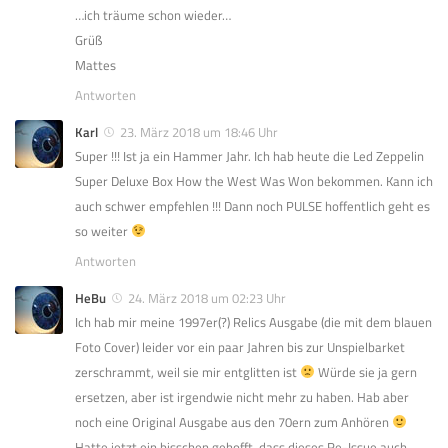
…ich träume schon wieder…
Grüß
Mattes
Antworten
Karl
23. März 2018 um 18:46 Uhr
Super !!! Ist ja ein Hammer Jahr. Ich hab heute die Led Zeppelin
Super Deluxe Box How the West Was Won bekommen. Kann ich
auch schwer empfehlen !!! Dann noch PULSE hoffentlich geht es
so weiter
Antworten
HeBu
24. März 2018 um 02:23 Uhr
Ich hab mir meine 1997er(?) Relics Ausgabe (die mit dem blauen
Foto Cover) leider vor ein paar Jahren bis zur Unspielbarket
zerschrammt, weil sie mir entglitten ist
Würde sie ja gern
ersetzen, aber ist irgendwie nicht mehr zu haben. Hab aber
noch eine Original Ausgabe aus den 70ern zum Anhören
Hatte jetzt ein bisschen gehofft, dass dieses Re-Issue auch