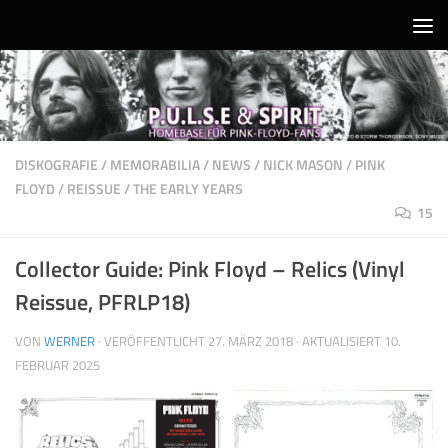
Unter dem Inhalt
DISKOGRAFIE
/
MEMORABILIA
/
NEWS
/
NICK MASON
/
PINK
FLOYD
/
REISSUE
/
THE EARLY YEARS
15
Collector Guide: Pink Floyd – Relics (Vinyl
Reissue, PFRLP18)
VON
WERNER
· VERÖFFENTLICHT
27. MÄRZ 2018
· AKTUALISIERT
10.
FEBRUAR 2025