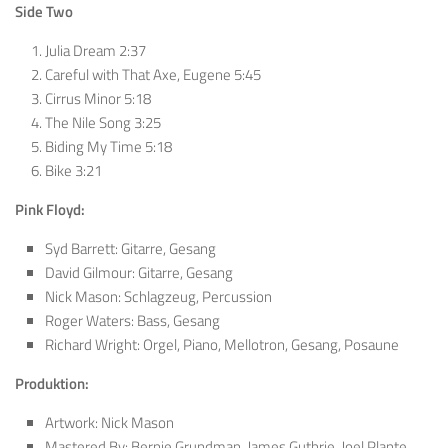
Side Two
Julia Dream 2:37
Careful with That Axe, Eugene 5:45
Cirrus Minor 5:18
The Nile Song 3:25
Biding My Time 5:18
Bike 3:21
Pink Floyd:
Syd Barrett: Gitarre, Gesang
David Gilmour: Gitarre, Gesang
Nick Mason: Schlagzeug, Percussion
Roger Waters: Bass, Gesang
Richard Wright: Orgel, Piano, Mellotron, Gesang, Posaune
Produktion:
Artwork:
Nick Mason
Mastered By:
Bernie Grundman
,
James Guthrie
,
Joel Plante