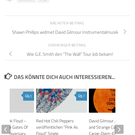
NÄCHSTER BEITRAG
Shawn Phillips widmet David Gilmour Instrumentalmusik
VORHERIGER BEITRAG
Wie G.E. Smith den “The Wall” Tour Job bekam!
DAS KÖNNTE DICH AUCH INTERESSIEREN...
0
7
ie: Pink Floyd –
Red Hot Chili Peppers
David Gilmour „The Luck
 At The Gates Of
veröffentlichen “Pink As
and Strange Concerts“
th Anniversary
Floyd” Single
Carpe-Diem-Edition