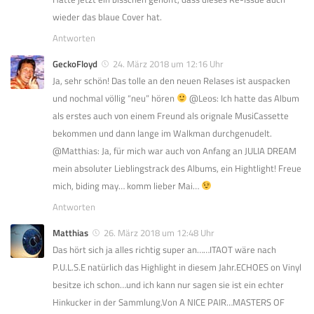
wieder das blaue Cover hat.
Antworten
GeckoFloyd
24. März 2018 um 12:16 Uhr
Ja, sehr schön! Das tolle an den neuen Relases ist auspacken
und nochmal völlig “neu” hören
@Leos: Ich hatte das Album
als erstes auch von einem Freund als orignale MusiCassette
bekommen und dann lange im Walkman durchgenudelt.
@Matthias: Ja, für mich war auch von Anfang an JULIA DREAM
mein absoluter Lieblingstrack des Albums, ein Hightlight! Freue
mich, biding may… komm lieber Mai…
Antworten
Matthias
26. März 2018 um 12:48 Uhr
Das hört sich ja alles richtig super an……ITAOT wäre nach
P.U.L.S.E natürlich das Highlight in diesem Jahr.ECHOES on Vinyl
besitze ich schon…und ich kann nur sagen sie ist ein echter
Hinkucker in der Sammlung.Von A NICE PAIR…MASTERS OF