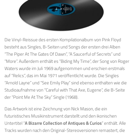
Die Vinyl-Reissue des ersten Kompilationalbum von Pink Floyd
besteht aus Singles, B-Seiten und Songs der ersten drei Alben
“The Piper At The Gates Of Dawn”, “A Saucerful of Secrets” und
“More”. Außerdem enthält es “Biding My Time”, der Song von Roger
Waters wurde im Juli 1969 aufgenommen und erschien erstmals
auf “Relics”, das im Mai 1971 veröffentlicht wurde. Die Singles
“Arnold Layne” und “See Emily Play” sind ebenso enthalten wie die
Studioaufnahme von “Careful with That Axe, Eugene”, die B-Seite
der “Point Me At The Sky” Single (1968).
Das Artwork ist eine Zeichnung von Nick Mason, die ein
futuristisches Musikinstrument darstellt und den ikonischen
Untertitel “
A Bizarre Collection of Antiques & Curios
” enthält. Alle
Tracks wurden nach den Original-Stereoversionen remastert, die