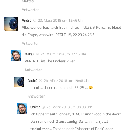
Mattes
Antworten
André
23. März 2018 um 15:46 Uhr
Alles wunderbar, … ich freu mich auf PULSE & Relics! Es bleibt
die Frage, was wird: PFRLP 15, 22,23,24,25 ?
Antworten
Oskar
24. März 2018 um 07:15 Uhr
PFRLP 15 ist The Endless River.
Antworten
André
24. März 2018 um 19:48 Uhr
stimmt … dann bleiben noch 22-25 …
Antworten
Oskar
25. März 2018 um 08:08 Uhr
Ich tippe fix auf “Echoes”, “ITAOT” und “Foot in the door”.
Dann sind noch 2 ausständig. Da kann man jetzt
spekulieren… Es gäbe noch “Masters of Rock” oder