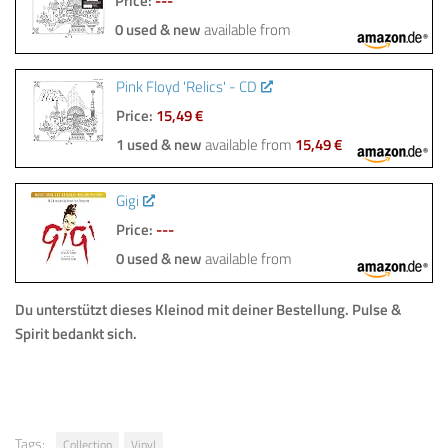
Price:
---
0 used & new
available from
Pink Floyd 'Relics' - CD
Price:
15,49 €
1 used & new
available from
15,49 €
Gigi
Price:
---
0 used & new
available from
Du unterstützt dieses Kleinod mit deiner Bestellung.
Pulse &
Spirit bedankt sich.
Tags:
Collection
Vinyl