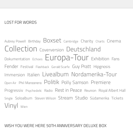
LOST FOR WORDS
Boxset
Cinema
Charity
Aubrey Powell
Birthday
Cambridge
Charts
Collection
Deutschland
Coverversion
Europa-Tour
Exhibition
Fans
Dokumentation
Echoes
Fender
Guy Pratt
Festival
Hipgnosis
Gerald Scarfe
Flashback
Livealbum
Nordamerika-Tour
Italien
Immersion
Politik
Premiere
Polly Samson
Open Air
Phil Manzanera
Rest in Peace
Progressiv
Royal Albert Hall
Radio
Reunion
Psychedelic
Stream
Studio
Soloalbum
Tickets
Südamerika
Steven Wilson
Single
Vinyl
Wien
WISH YOU WERE HERE 50TH ANNIVERSARY DELUXE BOX