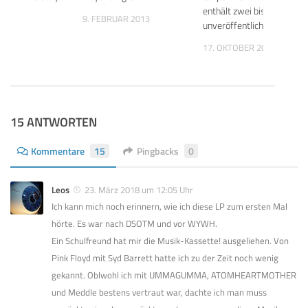
enthält zwei bisher
9. FEBRUAR 2013
unveröffentlichte Demos.
 2018
17. OKTOBER 2025
15 ANTWORTEN
Kommentare
15
Pingbacks
0
Leos
23. März 2018 um 12:05 Uhr
Ich kann mich noch erinnern, wie ich diese LP zum ersten Mal
hörte. Es war nach DSOTM und vor WYWH.
Ein Schulfreund hat mir die Musik-Kassette! ausgeliehen. Von
Pink Floyd mit Syd Barrett hatte ich zu der Zeit noch wenig
gekannt. Oblwohl ich mit UMMAGUMMA, ATOMHEARTMOTHER
und Meddle bestens vertraut war, dachte ich man muss