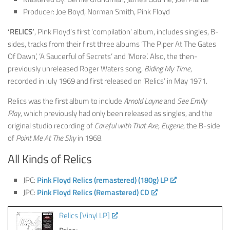
Producer:
Joe Boyd
,
Norman Smith
,
Pink Floyd
‘RELICS’
, Pink Floyd’s first ‘compilation’ album, includes singles, B-
sides, tracks from their first three albums ‘The Piper At The Gates
Of Dawn’, ‘A Saucerful of Secrets’ and ‘More’. Also, the then-
previously unreleased Roger Waters song,
Biding My Time
,
recorded in July 1969 and first released on ‘Relics’ in May 1971.
Relics was the first album to include
Arnold Layne
and
See Emily
Play
, which previously had only been released as singles, and the
original studio recording of
Careful with That Axe, Eugene
, the B-side
of
Point Me At The Sky
in 1968.
All Kinds of Relics
JPC:
Pink Floyd Relics (remastered) (180g) LP
JPC:
Pink Floyd Relics (Remastered) CD
Relics [Vinyl LP]