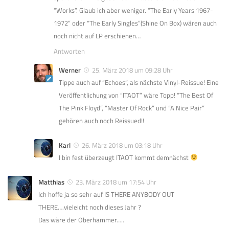
“Works”. Glaub ich aber weniger. “The Early Years 1967-
1972” oder “The Early Singles”(Shine On Box) wären auch
noch nicht auf LP erschienen…
Antworten
Werner
25. März 2018 um 09:28 Uhr
Tippe auch auf “Echoes”, als nächste Vinyl-Reissue! Eine
Veröffentlichung von “ITAOT” wäre Topp! “The Best Of
The Pink Floyd”, “Master Of Rock” und “A Nice Pair”
gehören auch noch Reissued!!
Karl
26. März 2018 um 03:18 Uhr
I bin fest überzeugt ITAOT kommt demnächst
Matthias
23. März 2018 um 17:54 Uhr
Ich hoffe ja so sehr auf IS THERE ANYBODY OUT
THERE….vieleicht noch dieses Jahr ?
Das wäre der Oberhammer…..