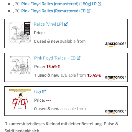
JPC:
Pink Floyd Relics (remastered) (180g) LP
JPC:
Pink Floyd Relics (Remastered) CD
Relics [Vinyl LP]
Price:
---
0 used & new
available from
Pink Floyd 'Relics' - CD
Price:
15,49 €
1 used & new
available from
15,49 €
Gigi
Price:
---
0 used & new
available from
Du unterstützt dieses Kleinod mit deiner Bestellung.
Pulse &
Spirit bedankt sich.