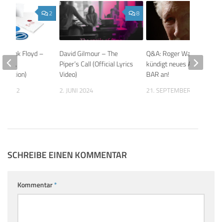
2
8
ie: Pink Floyd –
David Gilmour – The
Q&A: Roger Waters
(3-CD,
Piper’s Call (Official Lyrics
kündigt neues Album THE
e Edition)
Video)
BAR an!
AR 2012
2. JUNI 2024
21. SEPTEMBER 2023
SCHREIBE EINEN KOMMENTAR
Kommentar
*