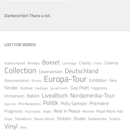
Dankeschön! Thanx a lot.
LOST FOR WORDS
Boxset
Cinema
Charity
Aubrey Powell
Birthday
Cambridge
Charts
Collection
Deutschland
Coverversion
Europa-Tour
Exhibition
Fans
Dokumentation
Echoes
Guy Pratt
Fender
Festival
Hipgnosis
Gerald Scarfe
Flashback
Livealbum
Nordamerika-Tour
Italien
Immersion
Politik
Premiere
Polly Samson
Open Air
Phil Manzanera
Rest in Peace
Progressiv
Royal Albert Hall
Radio
Reunion
Psychedelic
Stream
Studio
Soloalbum
Tickets
Südamerika
Steven Wilson
Single
Vinyl
Wien