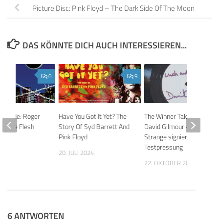
Picture Disc: Pink Floyd – The Dark Side Of The Moon
DAS KÖNNTE DICH AUCH INTERESSIEREN...
0
9
’s Guide: Roger
Have You Got It Yet? The
The Winner Takes It All:
In The Flesh
Story Of Syd Barrett And
David Gilmour – Luck and
m)
Pink Floyd
Strange signierte Vinyl-
Testpressung
18
20. JULI 2024
22. OKTOBER 2024
6 ANTWORTEN