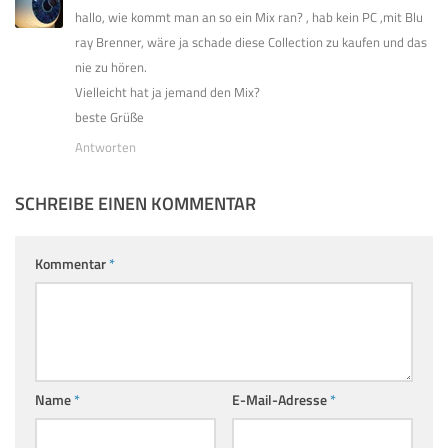
hallo, wie kommt man an so ein Mix ran? , hab kein PC ,mit Blu
ray Brenner, wäre ja schade diese Collection zu kaufen und das
nie zu hören.
Vielleicht hat ja jemand den Mix?
beste Grüße
Antworten
SCHREIBE EINEN KOMMENTAR
Kommentar
*
Name
*
E-Mail-Adresse
*