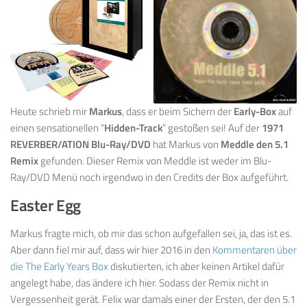
Heute schrieb mir
Markus
, dass er beim Sichern der
Early-Box
auf
einen sensationellen “
Hidden-Track
” gestoßen sei! Auf der
1971
REVERBER/ATION Blu-Ray/DVD
hat Markus von
Meddle den 5.1
Remix
gefunden. Dieser Remix von Meddle ist weder im Blu-
Ray/DVD Menü noch irgendwo in den Credits der Box aufgeführt.
Easter Egg
Markus fragte mich, ob mir das schon aufgefallen sei, ja, das ist es.
Aber dann fiel mir auf, dass wir hier 2016 in den
Kommentaren über
die The Early Years Box
diskutierten, ich aber keinen Artikel dafür
angelegt habe, das ändere ich hier. Sodass der Remix nicht in
Vergessenheit gerät. Felix war damals einer der Ersten, der den 5.1