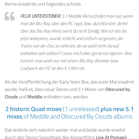
Remix erwähnte und folgendes schrieb.
FELIX UNTERSTEINER:
5.1 Meddle Remix findet man nur, wenn
man die Blu-Ray, über den PC rippt, bzw. durchforstet, direkt
über das Blu-Ray Menü wirst du nicht fündig. Wie ich das bis
jetzt analysiere, wurde schlicht und einfach vergessen, die
Tracks von der Disc zu nehmen, da sie wohl nicht darauf
enthalten sein sollten?! Lasse mich aber gerne korrigieren. Also
kommt man wohl nur mit einem Blu-Ray-Brenner bzw.
Laufwerk am PC an den 5.1 Mix ran.
Als die Veröffentlichung der Early Years Box, das erste Mal erwähnt
wurde, hieß es, dass neue Stereo und 5.1 Mixes von
Obscured by
Clouds
und
Meddle
enthalten sein, werden.
2 historic Quad mixes
(1 unreleased)
plus new 5.1
mixes
of Meddle and Obscured By Clouds albums
Das änderte sich natürlich wieder mal und beide wurde ersetzt
durch den Stereo Soundtrack des Konzertfilms
Live At Pompeii