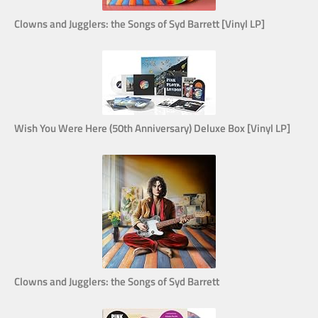
Clowns and Jugglers: the Songs of Syd Barrett [Vinyl LP]
Wish You Were Here (50th Anniversary) Deluxe Box [Vinyl LP]
Clowns and Jugglers: the Songs of Syd Barrett