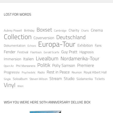
LOST FOR WORDS
Boxset
Cinema
Charity
Aubrey Powell
Birthday
Cambridge
Charts
Collection
Deutschland
Coverversion
Europa-Tour
Exhibition
Fans
Dokumentation
Echoes
Fender
Guy Pratt
Festival
Hipgnosis
Gerald Scarfe
Flashback
Livealbum
Nordamerika-Tour
Italien
Immersion
Politik
Premiere
Polly Samson
Open Air
Phil Manzanera
Rest in Peace
Progressiv
Royal Albert Hall
Radio
Reunion
Psychedelic
Stream
Studio
Soloalbum
Tickets
Südamerika
Steven Wilson
Single
Vinyl
Wien
WISH YOU WERE HERE 50TH ANNIVERSARY DELUXE BOX