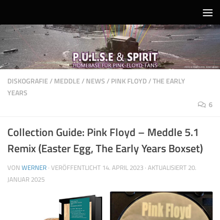
Unter dem Inhalt
DISKOGRAFIE
/
MEDDLE
/
NEWS
/
PINK FLOYD
/
THE EARLY
YEARS
6
Collection Guide: Pink Floyd – Meddle 5.1
Remix (Easter Egg, The Early Years Boxset)
VON
WERNER
· VERÖFFENTLICHT
14. APRIL 2023
· AKTUALISIERT
20.
JANUAR 2025