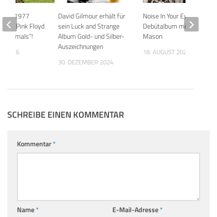
anuar 1977
David Gilmour erhält für
Noise In Your Eye
lichte Pink Floyd
sein Luck and Strange
Debütalbum mit Nick
 „Animals”!
Album Gold- und Silber-
Mason
Auszeichnungen
AR 2026
18. AUGUST 2020
30. DEZEMBER 2024
SCHREIBE EINEN KOMMENTAR
Kommentar
*
Name
*
E-Mail-Adresse
*