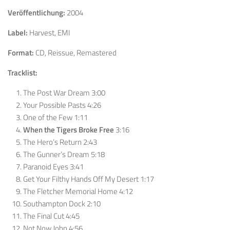
Veröffentlichung:
2004
Label:
Harvest, EMI
Format:
CD, Reissue, Remastered
Tracklist:
The Post War Dream 3:00
Your Possible Pasts 4:26
One of the Few 1:11
When the Tigers Broke Free
3:16
The Hero’s Return 2:43
The Gunner’s Dream 5:18
Paranoid Eyes 3:41
Get Your Filthy Hands Off My Desert 1:17
The Fletcher Memorial Home 4:12
Southampton Dock 2:10
The Final Cut 4:45
Not Now John 4:56