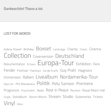
Dankeschön! Thanx a lot.
LOST FOR WORDS
Boxset
Cinema
Charity
Aubrey Powell
Birthday
Cambridge
Charts
Collection
Deutschland
Coverversion
Europa-Tour
Exhibition
Fans
Dokumentation
Echoes
Guy Pratt
Fender
Festival
Hipgnosis
Gerald Scarfe
Flashback
Livealbum
Nordamerika-Tour
Italien
Immersion
Politik
Premiere
Polly Samson
Open Air
Phil Manzanera
Rest in Peace
Progressiv
Royal Albert Hall
Radio
Reunion
Psychedelic
Stream
Studio
Soloalbum
Tickets
Südamerika
Steven Wilson
Single
Vinyl
Wien