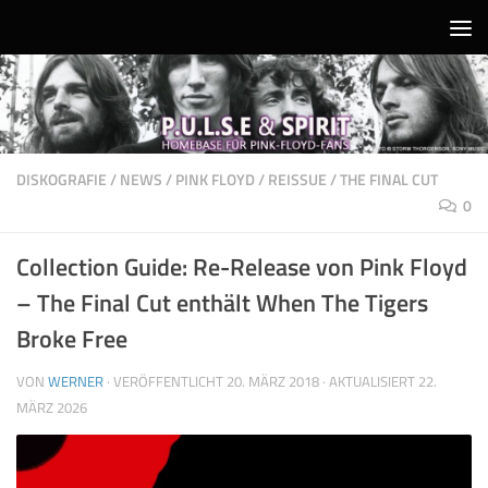
Unter dem Inhalt
DISKOGRAFIE
/
NEWS
/
PINK FLOYD
/
REISSUE
/
THE FINAL CUT
0
Collection Guide: Re-Release von Pink Floyd
– The Final Cut enthält When The Tigers
Broke Free
VON
WERNER
· VERÖFFENTLICHT
20. MÄRZ 2018
· AKTUALISIERT
22.
MÄRZ 2026