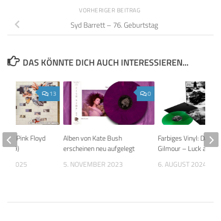
VORHERIGER BEITRAG
Syd Barrett – 76. Geburtstag
DAS KÖNNTE DICH AUCH INTERESSIEREN...
13
0
Guide: Pink Floyd
Alben von Kate Bush
Farbiges Vinyl: David
 (1979)
erscheinen neu aufgelegt
Gilmour – Luck and S
BER 2025
5. NOVEMBER 2023
6. AUGUST 2024