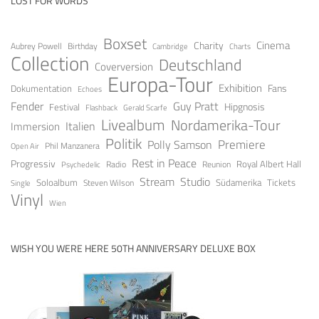
LOST FOR WORDS
Boxset
Cinema
Charity
Aubrey Powell
Birthday
Cambridge
Charts
Collection
Deutschland
Coverversion
Europa-Tour
Exhibition
Fans
Dokumentation
Echoes
Fender
Guy Pratt
Festival
Hipgnosis
Gerald Scarfe
Flashback
Livealbum
Nordamerika-Tour
Italien
Immersion
Politik
Premiere
Polly Samson
Open Air
Phil Manzanera
Rest in Peace
Progressiv
Royal Albert Hall
Radio
Reunion
Psychedelic
Stream
Studio
Soloalbum
Tickets
Südamerika
Steven Wilson
Single
Vinyl
Wien
WISH YOU WERE HERE 50TH ANNIVERSARY DELUXE BOX