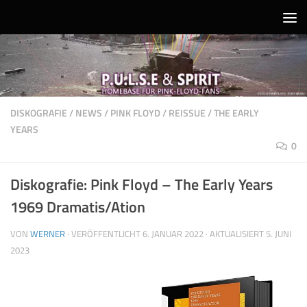
Unter dem Inhalt
DISKOGRAFIE
/
NEWS
/
PINK FLOYD
/
REISSUE
/
THE EARLY
YEARS
0
Diskografie: Pink Floyd – The Early Years
1969 Dramatis/Ation
VON
WERNER
· VERÖFFENTLICHT
6. JANUAR 2022
· AKTUALISIERT
5. JUNI
2023