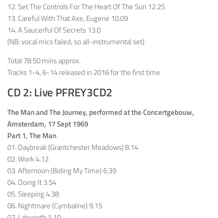
12. Set The Controls For The Heart Of The Sun 12.25
13. Careful With That Axe, Eugene 10.09
14. A Saucerful Of Secrets 13.0
(NB: vocal mics failed, so all-instrumental set)
Total 78.50 mins approx.
Tracks 1-4, 6-14 released in 2016 for the first time
CD 2: Live PFREY3CD2
The Man and The Journey, performed at the Concertgebouw,
Amsterdam, 17 Sept 1969
Part 1, The Man
01. Daybreak (Grantchester Meadows) 8.14
02. Work 4.12
03. Afternoon (Biding My Time) 6.39
04. Doing It 3.54
05. Sleeping 4.38
06. Nightmare (Cymbaline) 9.15
07. Labyrinth 1.10