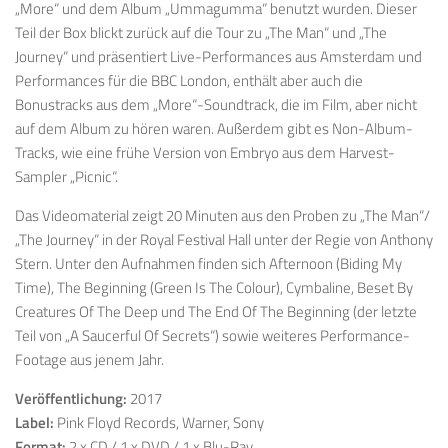
„More“ und dem Album „Ummagumma“ benutzt wurden. Dieser
Teil der Box blickt zurück auf die Tour zu „The Man“ und „The
Journey“ und präsentiert Live-Performances aus Amsterdam und
Performances für die BBC London, enthält aber auch die
Bonustracks aus dem „More“-Soundtrack, die im Film, aber nicht
auf dem Album zu hören waren. Außerdem gibt es Non-Album-
Tracks, wie eine frühe Version von Embryo aus dem Harvest-
Sampler „Picnic“.
Das Videomaterial zeigt 20 Minuten aus den Proben zu „The Man“/
„The Journey“ in der Royal Festival Hall unter der Regie von Anthony
Stern. Unter den Aufnahmen finden sich Afternoon (Biding My
Time), The Beginning (Green Is The Colour), Cymbaline, Beset By
Creatures Of The Deep und The End Of The Beginning (der letzte
Teil von „A Saucerful Of Secrets“) sowie weiteres Performance-
Footage aus jenem Jahr.
Veröffentlichung:
2017
Label:
Pink Floyd Records, Warner, Sony
Format:
2 x CD / 1 x DVD / 1 x Blu-Ray