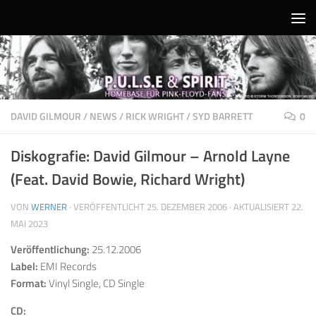
Unter dem Inhalt
DAVID GILMOUR
/
NEWS
/
RICK WRIGHT
/
SYD BARRETT
0
Diskografie: David Gilmour – Arnold Layne
(Feat. David Bowie, Richard Wright)
VON
WERNER
· VERÖFFENTLICHT
25. DEZEMBER 2006
· AKTUALISIERT
22.
MAI 2023
Veröffentlichung:
25.12.2006
Label:
EMI Records
Format:
Vinyl Single, CD Single
CD: