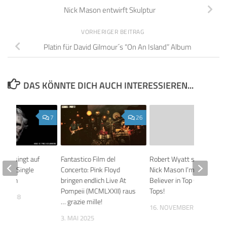
Nick Mason entwirft Skulptur
VORHERIGER BEITRAG
Platin für David Gilmour´s “On An Island” Album
DAS KÖNNTE DICH AUCH INTERESSIEREN...
7
26
ers singt auf
Fantastico Film del
Robert Wyatt spielt mit
ubran Single
Concerto: Pink Floyd
Nick Mason I’m A
 Earth
bringen endlich Live At
Believer in Top Of The
Pompeii (MCMLXXII) raus
Tops!
ST 2018
… grazie mille!
16. NOVEMBER 2010
3. MAI 2025