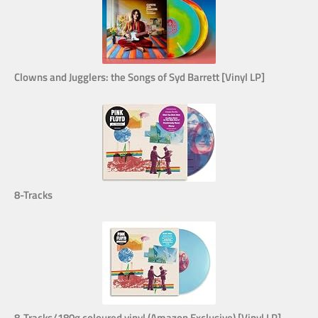
Clowns and Jugglers: the Songs of Syd Barrett [Vinyl LP]
8-Tracks
8-Tracks/180g coloured vinyl (Amazon Exclusive) [Vinyl LP]