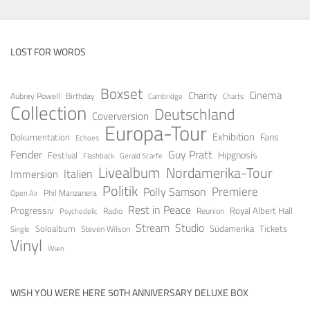
LOST FOR WORDS
Boxset
Cinema
Charity
Aubrey Powell
Birthday
Cambridge
Charts
Collection
Deutschland
Coverversion
Europa-Tour
Exhibition
Fans
Dokumentation
Echoes
Fender
Guy Pratt
Festival
Hipgnosis
Gerald Scarfe
Flashback
Livealbum
Nordamerika-Tour
Italien
Immersion
Politik
Premiere
Polly Samson
Open Air
Phil Manzanera
Rest in Peace
Progressiv
Royal Albert Hall
Radio
Reunion
Psychedelic
Stream
Studio
Soloalbum
Tickets
Südamerika
Steven Wilson
Single
Vinyl
Wien
WISH YOU WERE HERE 50TH ANNIVERSARY DELUXE BOX