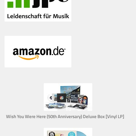
Wish You Were Here (50th Anniversary) Deluxe Box [Vinyl LP]