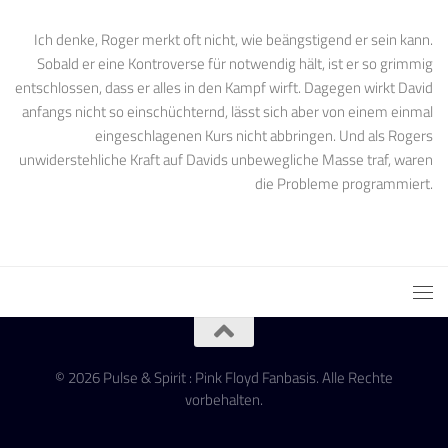
Ich denke, Roger merkt oft nicht, wie beängstigend er sein kann.
Sobald er eine Kontroverse für notwendig hält, ist er so grimmig
entschlossen, dass er alles in den Kampf wirft. Dagegen wirkt David
anfangs nicht so einschüchternd, lässt sich aber von einem einmal
eingeschlagenen Kurs nicht abbringen. Und als Rogers
unwiderstehliche Kraft auf Davids unbewegliche Masse traf, waren
die Probleme programmiert.
© 2026 Pulse & Spirit : Pink Floyd Fanbasis. Alle Rechte
vorbehalten.