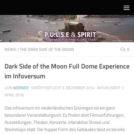
Unter dem Inhalt
NEWS
/
THE DARK SIDE OF THE MOON
0
Dark Side of the Moon Full Dome Experience
im Infoversum
VON
WERNER
· VERÖFFENTLICHT
5. DEZEMBER 2014
· AKTUALISIERT
1.
APRIL 2016
Das Infoversum im niederländischen Groningen ist ein ganz
besonderer Veranstaltungsort. Es finden dort Filmvorführungen,
Ausstellungen, Theater, Konzerte, interaktive Shows und
Workshops statt. Die Kuppel Form des Gebäudes lässt es bereits