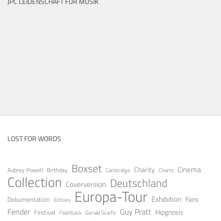
JPC LEIDENSCHAFT FÜR MUSIK
LOST FOR WORDS
Boxset
Cinema
Charity
Aubrey Powell
Birthday
Cambridge
Charts
Collection
Deutschland
Coverversion
Europa-Tour
Exhibition
Fans
Dokumentation
Echoes
Fender
Guy Pratt
Festival
Hipgnosis
Gerald Scarfe
Flashback