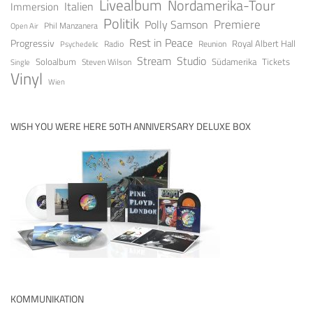
Livealbum
Nordamerika-Tour
Italien
Immersion
Politik
Premiere
Polly Samson
Open Air
Phil Manzanera
Rest in Peace
Progressiv
Royal Albert Hall
Radio
Reunion
Psychedelic
Stream
Studio
Soloalbum
Tickets
Südamerika
Steven Wilson
Single
Vinyl
Wien
WISH YOU WERE HERE 50TH ANNIVERSARY DELUXE BOX
KOMMUNIKATION