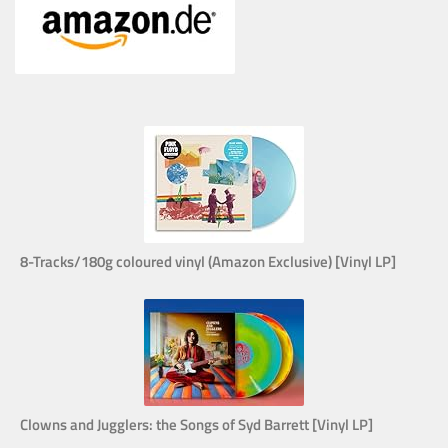
8-Tracks/180g coloured vinyl (Amazon Exclusive) [Vinyl LP]
Clowns and Jugglers: the Songs of Syd Barrett [Vinyl LP]