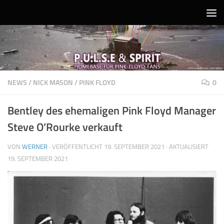
Unter dem Inhalt
NEWS
/
NICK MASON
/
PINK FLOYD
0
Bentley des ehemaligen Pink Floyd Manager
Steve O’Rourke verkauft
VON
WERNER
· VERÖFFENTLICHT
19. SEPTEMBER 2021
· AKTUALISIERT
19. SEPTEMBER 2021