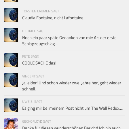
TORSTEN LAUMEN SAGT:
Claudia Fontaine, nicht Lafontaine.
DIETRICH SAGT:
Noch ein paar späte Gedanken von mir: Als der erste
Schlagzeugschlag...
PETE SAGT:
COOLE SACHE das!
VINCENT SAGT:
Ja leider! Und schon wieder zwei Jahre her', geht wieder
schnell.
UWE S. SAGT:
Es ging mir bei meinem Post nicht um The Wall Redux,...
GECKOFLOYD SAGT:
Danke für diesen wunderschönen Bericht! Ich bin auch