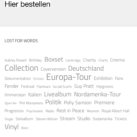
LOST FOR WORDS
Boxset
Cinema
Charity
Aubrey Powell
Birthday
Cambridge
Charts
Collection
Deutschland
Coverversion
Europa-Tour
Exhibition
Fans
Dokumentation
Echoes
Guy Pratt
Fender
Festival
Hipgnosis
Gerald Scarfe
Flashback
Livealbum
Nordamerika-Tour
Italien
Immersion
Politik
Premiere
Polly Samson
Open Air
Phil Manzanera
Rest in Peace
Progressiv
Royal Albert Hall
Radio
Reunion
Psychedelic
Stream
Studio
Soloalbum
Tickets
Südamerika
Steven Wilson
Single
Vinyl
Wien