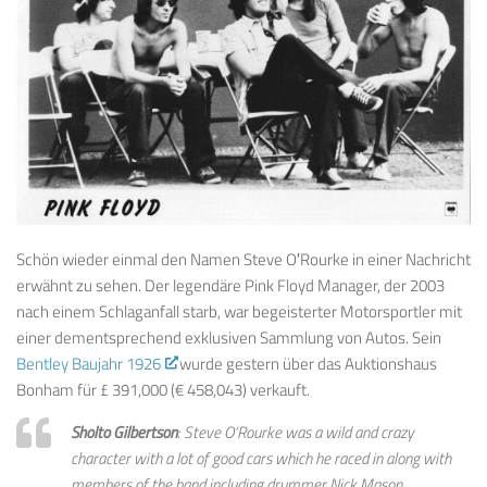
Schön wieder einmal den Namen Steve O′Rourke in einer Nachricht
erwähnt zu sehen. Der legendäre Pink Floyd Manager, der 2003
nach einem Schlaganfall starb, war begeisterter Motorsportler mit
einer dementsprechend exklusiven Sammlung von Autos. Sein
Bentley Baujahr 1926
wurde gestern über das Auktionshaus
Bonham für £ 391,000 (€ 458,043) verkauft.
Sholto Gilbertson
: Steve O’Rourke was a wild and crazy
character with a lot of good cars which he raced in along with
members of the band including drummer Nick Mason.